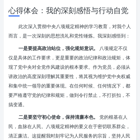
心得体会：我的深刻感悟与行动自觉
此次深入贯彻中央八项规定精神的学习教育，对我个人
而言，是一次深刻的思想洗礼和党性锤炼。我深刻感悟到：
一是要提高政治站位，强化规矩意识。
八项规定不仅
仅是具体的工作要求，更是重要的政治纪律和政治规矩，体
现了党中央对全党作风建设的根本要求。作为党员，必须从
讲政治的高度深刻理解其重要性，将其视为维护党中央权威
和集中统一领导的重要体现。在任何时候、任何情况下，都
要严格遵守党的纪律和规矩，做到令行禁止，不打折扣，不
搞变通。
二是要坚守初心使命，保持清廉本色。
党的根基在人
民，血脉在人民。八项规定精神的要义在于密切联系群众，
清正廉洁。这提醒我时刻牢记为人民服务的宗旨，坚持人民