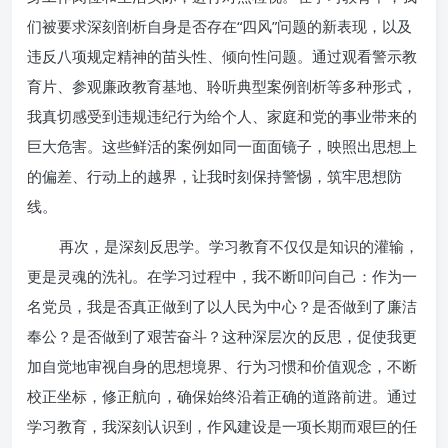
们被要求深刻剖析自身是否存在“四风”问题的新表现，以及
违反八项规定精神的苗头性、倾向性问题。通过观看警示教
育片、参观廉政教育基地、聆听典型案例剖析等多种形式，
我真切感受到违规违纪行为给个人、家庭和党的事业带来的
巨大危害。这些鲜活的案例如同一面面镜子，映照出思想上
的偏差、行动上的越界，让我时刻保持警惕，筑牢思想防
线。
再次，是深刻反思学。学习教育不仅仅是知识的灌输，
更是灵魂的洗礼。在学习过程中，我不断叩问自己：作为一
名党员，我是否真正做到了以人民为中心？是否做到了廉洁
奉公？是否做到了艰苦奋斗？这种深层次的反思，促使我更
加自觉地审视自身的思想境界、行为习惯和价值观念，不断
校正坐标，修正航向，确保始终沿着正确的道路前进。通过
学习教育，我深刻认识到，作风建设是一项长期而艰巨的任