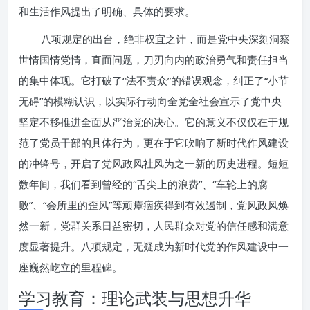
和生活作风提出了明确、具体的要求。
八项规定的出台，绝非权宜之计，而是党中央深刻洞察
世情国情党情，直面问题，刀刃向内的政治勇气和责任担当
的集中体现。它打破了“法不责众”的错误观念，纠正了“小节
无碍”的模糊认识，以实际行动向全党全社会宣示了党中央
坚定不移推进全面从严治党的决心。它的意义不仅仅在于规
范了党员干部的具体行为，更在于它吹响了新时代作风建设
的冲锋号，开启了党风政风社风为之一新的历史进程。短短
数年间，我们看到曾经的“舌尖上的浪费”、“车轮上的腐
败”、“会所里的歪风”等顽瘴痼疾得到有效遏制，党风政风焕
然一新，党群关系日益密切，人民群众对党的信任感和满意
度显著提升。八项规定，无疑成为新时代党的作风建设中一
座巍然屹立的里程碑。
学习教育：理论武装与思想升华