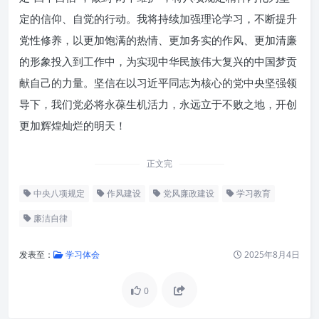
定的信仰、自觉的行动。我将持续加强理论学习，不断提升
党性修养，以更加饱满的热情、更加务实的作风、更加清廉
的形象投入到工作中，为实现中华民族伟大复兴的中国梦贡
献自己的力量。坚信在以习近平同志为核心的党中央坚强领
导下，我们党必将永葆生机活力，永远立于不败之地，开创
更加辉煌灿烂的明天！
正文完
中央八项规定
作风建设
党风廉政建设
学习教育
廉洁自律
发表至：
学习体会
2025年8月4日
0