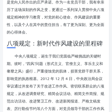
是党向人民作出的庄严承诺。作为一名党员干部，我有幸亲
历了这场深刻的作风之变，更通过一系列深入贯彻中央八项
规定精神的学习教育，对党的初心使命、作风建设的重要
性，以及个人在其中的责任担当，有了更为深刻、更为全面
的心得体会。
八项规定：新时代作风建设的里程碑
中央八项规定，诞生于我们党面临严峻挑战的关键时
期。彼时，“四风”问题（形式主义、官僚主义、享乐主义和
奢靡之风）盛行，严重侵蚀党的肌体，损害党群干群关系，
影响党的执政根基。2012 年 12 月 4 日，中央政治局会议
审议通过并发布了关于改进工作作风、密切联系群众的八项
规定，从改进调查研究、精简会议活动、精简文件简报、规
范出访活动、改进警卫工作、改进新闻报道、严格文稿发
表、厉行勤俭节约等八个方面，对党员领导干部的工作作风