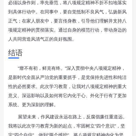
必须以身作则，率先垂范，将八项规定精神不折不扣地落实
到具体行动中。在同事中，要自觉抵制不良风气，弘扬新风
正气；在家人朋友中，要言传身教，引导他们理解并支持八
项规定精神的贯彻落实。通过自身的模范行动，带动身边的
人共同营造风清气正的良好氛围。
结语
“靡不有初，鲜克有终。”深入贯彻中央八项规定精神，
是新时代全面从严治党的重要抓手，是党保持先进性和纯洁
性的必然要求。此次学习教育，让我对八项规定精神的重大
意义、深远影响以及如何将它内化于心、外化于行有了更加
系统、更为深刻的理解。
展望未来，作风建设永远在路上，反腐倡廉任重道远。
我将以此次学习教育为新的起点，牢固树立“四个意识”，坚
定“四个自信”，做到“两个维护”，将八项规定精神内化为坚