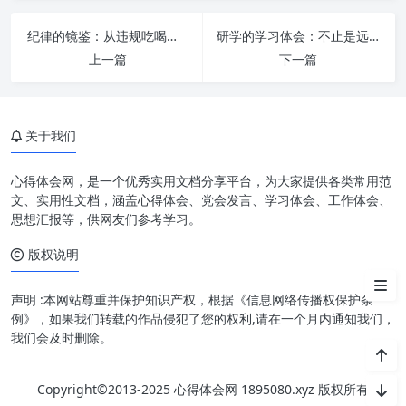
纪律的镜鉴：从违规吃喝典型案例中汲取廉洁自律的深刻体会
研学的学习体会：不止是远方，更是内心的成长与知识的升华
上一篇
下一篇
八项规定：新时代作风建设的里
程碑
学习教育：理论武装与思想升华
关于我们
实践践行：从“不敢”到“不能”再
到“不想”
心得体会网，是一个优秀实用文档分享平台，为大家提供各类常用范
文、实用性文档，涵盖心得体会、党会发言、学习体会、工作体会、
心得体会：我的深刻感悟与行动
思想汇报等，供网友们参考学习。
自觉
版权说明
结语
声明 :本网站尊重并保护知识产权，根据《信息网络传播权保护条
例》，如果我们转载的作品侵犯了您的权利,请在一个月内通知我们，
我们会及时删除。
Copyright©2013-2025 心得体会网 1895080.xyz 版权所有