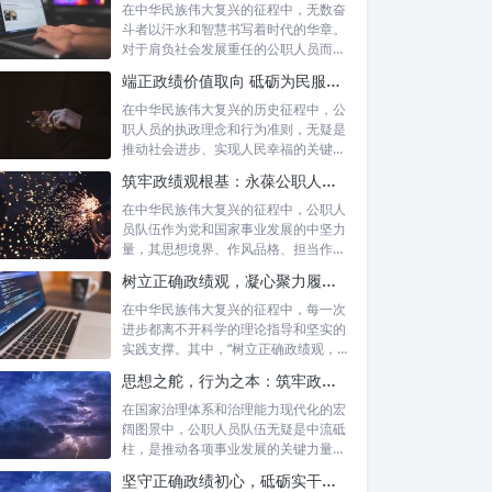
在中华民族伟大复兴的征程中，无数奋
斗者以汗水和智慧书写着时代的华章。
对于肩负社会发展重任的公职人员而
言，如何树...
端正政绩价值取向 砥砺为民服务初心：新时代公仆的责任与担当
在中华民族伟大复兴的历史征程中，公
职人员的执政理念和行为准则，无疑是
推动社会进步、实现人民幸福的关键所
在。时代...
筑牢政绩观根基：永葆公职人员本色的时代考量与实践路径
在中华民族伟大复兴的征程中，公职人
员队伍作为党和国家事业发展的中坚力
量，其思想境界、作风品格、担当作为
直接关系...
树立正确政绩观，凝心聚力履职尽责：新时代下的治理智慧与实践路径
在中华民族伟大复兴的征程中，每一次
进步都离不开科学的理论指导和坚实的
实践支撑。其中，“树立正确政绩观，凝
心聚力...
思想之舵，行为之本：筑牢政绩观根基，永葆公职人员本色
在国家治理体系和治理能力现代化的宏
阔图景中，公职人员队伍无疑是中流砥
柱，是推动各项事业发展的关键力量。
他们的一...
坚守正确政绩初心，砥砺实干担当精神：新时代高质量发展的核心引擎