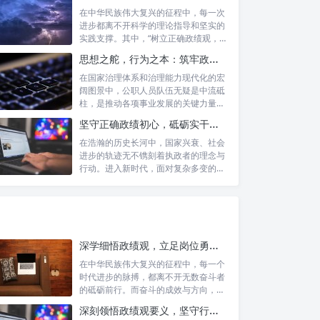
在中华民族伟大复兴的征程中，每一次
进步都离不开科学的理论指导和坚实的
实践支撑。其中，“树立正确政绩观，凝
心聚力...
思想之舵，行为之本：筑牢政绩观根基，永葆公职人员本色
在国家治理体系和治理能力现代化的宏
阔图景中，公职人员队伍无疑是中流砥
柱，是推动各项事业发展的关键力量。
他们的一...
坚守正确政绩初心，砥砺实干担当精神：新时代高质量发展的核心引擎
在浩瀚的历史长河中，国家兴衰、社会
进步的轨迹无不镌刻着执政者的理念与
行动。进入新时代，面对复杂多变的国
内外形势...
深学细悟政绩观，立足岗位勇争先：新时代奋斗者的思想指引与实践航标
在中华民族伟大复兴的征程中，每一个
时代进步的脉搏，都离不开无数奋斗者
的砥砺前行。而奋斗的成效与方向，又
深刻地依...
深刻领悟政绩观要义，坚守行政事业初心：新时代公仆的责任与担当