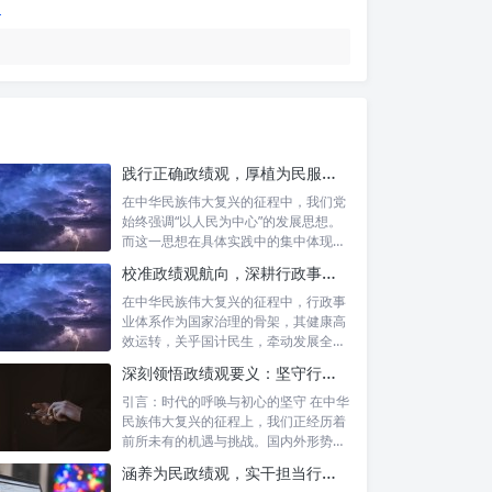
践行正确政绩观，厚植为民服务根基：迈向高质量发展的根本遵循
在中华民族伟大复兴的征程中，我们党
始终强调“以人民为中心”的发展思想。
而这一思想在具体实践中的集中体现，
便是要...
校准政绩观航向，深耕行政事业本职：新时代高质量发展的双重 imperative
在中华民族伟大复兴的征程中，行政事
业体系作为国家治理的骨架，其健康高
效运转，关乎国计民生，牵动发展全
局。而在这...
深刻领悟政绩观要义：坚守行政事业初心，绘就为民服务新篇章
引言：时代的呼唤与初心的坚守 在中华
民族伟大复兴的征程上，我们正经历着
前所未有的机遇与挑战。国内外形势复
杂多变...
涵养为民政绩观，实干担当行稳致远：新时代公仆的价值坐标与实践航向