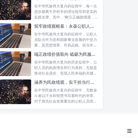
在中华民族伟大复兴的征程中，每一次
进步都离不开科学的理论指导和坚实的
实践支撑。其中，“树立正确政绩观，凝
心聚力...
筑牢政绩观根基：永葆公职人员本色的时代考量与实践路径
在中华民族伟大复兴的征程中，公职人
员队伍作为党和国家事业发展的中坚力
量，其思想境界、作风品格、担当作为
直接关系...
端正政绩价值取向 砥砺为民服务初心：新时代公仆的责任与担当
在中华民族伟大复兴的历史征程中，公
职人员的执政理念和行为准则，无疑是
推动社会进步、实现人民幸福的关键所
何谓“以人民为中心的发展思
在。时代...
涵养为民政绩观，实干担当行稳致远：新时代公仆的价值坐标与实践航向
想”？
在中华民族伟大复兴的征程中，无数奋
为何必须践行以人民为中心的发
斗者以汗水和智慧书写着时代的华章。
对于肩负社会发展重任的公职人员而
展思想？
言，如何树...
践行之路：多维度展现人民至上
持续奋斗，久久为功