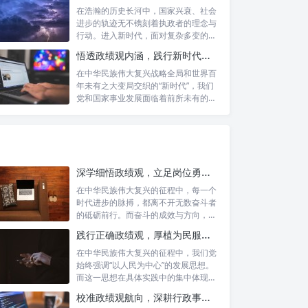
在浩瀚的历史长河中，国家兴衰、社会
进步的轨迹无不镌刻着执政者的理念与
行动。进入新时代，面对复杂多变的国
内外形势...
悟透政绩观内涵，践行新时代使命：书写高质量发展的时代答卷
在中华民族伟大复兴战略全局和世界百
年未有之大变局交织的“新时代”，我们
党和国家事业发展面临着前所未有的机
遇与挑...
深学细悟政绩观，立足岗位勇争先：新时代奋斗者的思想指引与实践航标
在中华民族伟大复兴的征程中，每一个
时代进步的脉搏，都离不开无数奋斗者
的砥砺前行。而奋斗的成效与方向，又
深刻地依...
践行正确政绩观，厚植为民服务根基：迈向高质量发展的根本遵循
在中华民族伟大复兴的征程中，我们党
始终强调“以人民为中心”的发展思想。
而这一思想在具体实践中的集中体现，
便是要...
校准政绩观航向，深耕行政事业本职：新时代高质量发展的双重 imperative