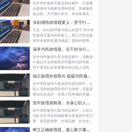
在中华民族伟大复兴的征程中，行政事
业体系作为国家治理的骨架，其健康高
效运转，关乎国计民生，牵动发展全
局。而在这...
深刻领悟政绩观要义：坚守行政事业初心，绘就为民服务新篇章
引言：时代的呼唤与初心的坚守 在中华
民族伟大复兴的征程上，我们正经历着
前所未有的机遇与挑战。国内外形势复
杂多变...
涵养为民政绩观，实干担当行稳致远：新时代公仆的价值坐标与实践航向
在中华民族伟大复兴的征程中，无数奋
斗者以汗水和智慧书写着时代的华章。
对于肩负社会发展重任的公职人员而
言，如何树...
端正政绩价值取向 砥砺为民服务初心：新时代公仆的责任与担当
在中华民族伟大复兴的历史征程中，公
职人员的执政理念和行为准则，无疑是
推动社会进步、实现人民幸福的关键所
在。时代...
筑牢政绩观根基：永葆公职人员本色的时代考量与实践路径
在中华民族伟大复兴的征程中，公职人
员队伍作为党和国家事业发展的中坚力
量，其思想境界、作风品格、担当作为
直接关系...
树立正确政绩观，凝心聚力履职尽责：新时代下的治理智慧与实践路径