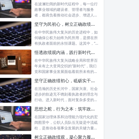
在波澜壮阔的新时代征程中，每一位行
政事业领域的建设者、管理者与服务
者，都肩负着推动社会进步、增进人民
福祉的崇高...
坚守为民初心，树立正确政绩观念：以人民为中心的治理之道
在中华民族伟大复兴的历史进程中，如
何确保公权力始终为民所用，是摆在所
有执政者面前的永恒课题。这其中，“坚
守为民...
悟透政绩观内涵，践行新时代使命：书写高质量发展的时代答卷
在中华民族伟大复兴战略全局和世界百
年未有之大变局交织的“新时代”，我们
党和国家事业发展面临着前所未有的机
遇与挑...
坚守正确政绩初心，砥砺实干担当精神：新时代高质量发展的核心引擎
在浩瀚的历史长河中，国家兴衰、社会
进步的轨迹无不镌刻着执政者的理念与
行动。进入新时代，面对复杂多变的国
内外形势...
思想之舵，行为之本：筑牢政绩观根基，永葆公职人员本色
在国家治理体系和治理能力现代化的宏
阔图景中，公职人员队伍无疑是中流砥
柱，是推动各项事业发展的关键力量。
他们的一...
树立正确政绩观，凝心聚力履职尽责：新时代下的治理智慧与实践路径