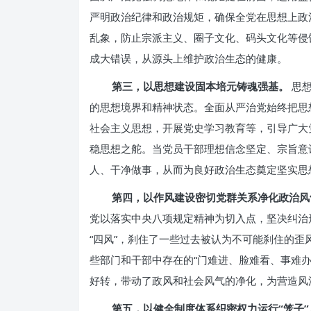
严明政治纪律和政治规矩，确保全党在思想上政
乱象，防止宗派主义、圈子文化、码头文化等侵
成大错误，从源头上维护政治生态的健康。
第三，以思想建设固本培元铸魂强基。
思想
的思想境界和精神状态。全面从严治党始终把思
社会主义思想，开展党史学习教育等，引导广大
稳思想之舵。当党员干部理想信念坚定、宗旨意
人、干净做事，从而为良好政治生态奠定坚实思
第四，以作风建设密切党群关系净化政治风
党以落实中央八项规定精神为切入点，坚决纠治
“四风”，刹住了一些过去被认为不可能刹住的
些部门和干部中存在的“门难进、脸难看、事难
好转，带动了政风和社会风气的净化，为营造风
第五，以健全制度体系织密权力运行“笼子”