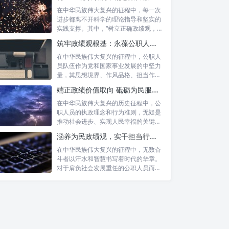
在中华民族伟大复兴的征程中，每一次
进步都离不开科学的理论指导和坚实的
实践支撑。其中，“树立正确政绩观，凝
心聚力...
筑牢政绩观根基：永葆公职人员本色的时代考量与实践路径
在中华民族伟大复兴的征程中，公职人
员队伍作为党和国家事业发展的中坚力
量，其思想境界、作风品格、担当作为
直接关系...
端正政绩价值取向 砥砺为民服务初心：新时代公仆的责任与担当
在中华民族伟大复兴的历史征程中，公
职人员的执政理念和行为准则，无疑是
推动社会进步、实现人民幸福的关键所
在。时代...
涵养为民政绩观，实干担当行稳致远：新时代公仆的价值坐标与实践航向
在中华民族伟大复兴的征程中，无数奋
斗者以汗水和智慧书写着时代的华章。
全面从严治党的深刻内涵与历史
对于肩负社会发展重任的公职人员而
必然性
言，如何树...
营造良好政治生态的现实意义与
核心要义
全面从严治党如何赋能良好政治