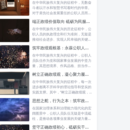
在中华民族伟大复兴的征程中，无数奋
斗者以汗水和智慧书写着时代的华章。
对于肩负社会发展重任的公职人员而
言，如何树...
端正政绩价值取向 砥砺为民服务初心：新时代公仆的责任与担当
在中华民族伟大复兴的历史征程中，公
职人员的执政理念和行为准则，无疑是
推动社会进步、实现人民幸福的关键所
在。时代...
筑牢政绩观根基：永葆公职人员本色的时代考量与实践路径
在中华民族伟大复兴的征程中，公职人
员队伍作为党和国家事业发展的中坚力
量，其思想境界、作风品格、担当作为
直接关系...
树立正确政绩观，凝心聚力履职尽责：新时代下的治理智慧与实践路径
在中华民族伟大复兴的征程中，每一次
进步都离不开科学的理论指导和坚实的
实践支撑。其中，“树立正确政绩观，凝
心聚力...
思想之舵，行为之本：筑牢政绩观根基，永葆公职人员本色
在国家治理体系和治理能力现代化的宏
阔图景中，公职人员队伍无疑是中流砥
柱，是推动各项事业发展的关键力量。
他们的一...
坚守正确政绩初心，砥砺实干担当精神：新时代高质量发展的核心引擎