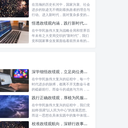
在浩瀚的历史长河中，国家兴衰、社会
进步的轨迹无不镌刻着执政者的理念与
行动。进入新时代，面对复杂多变的国
内外形势...
悟透政绩观内涵，践行新时代使命：书写高质量发展的时代答卷
在中华民族伟大复兴战略全局和世界百
年未有之大变局交织的“新时代”，我们
党和国家事业发展面临着前所未有的机
遇与挑...
深学细悟政绩观，立足岗位勇争先：新时代奋斗者的思想指引与实践航标
在中华民族伟大复兴的征程中，每一个
时代进步的脉搏，都离不开无数奋斗者
的砥砺前行。而奋斗的成效与方向，又
深刻地依...
践行正确政绩观，厚植为民服务根基：迈向高质量发展的根本遵循
在中华民族伟大复兴的征程中，我们党
始终强调“以人民为中心”的发展思想。
而这一思想在具体实践中的集中体现，
便是要...
校准政绩观航向，深耕行政事业本职：新时代高质量发展的双重 imperative