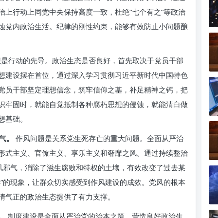
治上行动上同党中央保持高度一致，杜绝“七个有之”等政治
蚀党内政治生活。纪律的刚性约束，能够有效防止小问题酿
是行动的先导。政治生态是否良好，首先取决于党员干部
想建设摆在首位，通过深入学习贯彻习近平新时代中国特色
党员干部坚定理想信念，筑牢信仰之基，补足精神之钙，把
识牢固时，就能自觉抵制各种腐朽思想的侵蚀，就能清白做
想基础。
气。
作风问题是关系党生死存亡的重大问题。全面从严治
形式主义、官僚主义、享乐主义和奢靡之风。通过持续整治
歪风邪气，消除了滋生腐败和特权的土壤，有效改变了过去某
办”的现象，让群众切实感受到作风建设的成效。党风的根本
清气正的政治生态提供了有力支撑。
。
制度建设是全面从严治党的治本之策。营造良好政治生