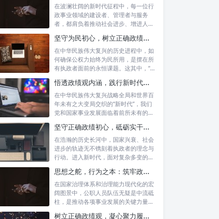
在波澜壮阔的新时代征程中，每一位行
政事业领域的建设者、管理者与服务
者，都肩负着推动社会进步、增进人民
福祉的崇高...
坚守为民初心，树立正确政绩观念：以人民为中心的治理之道
在中华民族伟大复兴的历史进程中，如
何确保公权力始终为民所用，是摆在所
有执政者面前的永恒课题。这其中，“坚
守为民...
悟透政绩观内涵，践行新时代使命：书写高质量发展的时代答卷
在中华民族伟大复兴战略全局和世界百
年未有之大变局交织的“新时代”，我们
党和国家事业发展面临着前所未有的机
遇与挑...
坚守正确政绩初心，砥砺实干担当精神：新时代高质量发展的核心引擎
在浩瀚的历史长河中，国家兴衰、社会
进步的轨迹无不镌刻着执政者的理念与
行动。进入新时代，面对复杂多变的国
内外形势...
思想之舵，行为之本：筑牢政绩观根基，永葆公职人员本色
在国家治理体系和治理能力现代化的宏
阔图景中，公职人员队伍无疑是中流砥
柱，是推动各项事业发展的关键力量。
他们的一...
树立正确政绩观，凝心聚力履职尽责：新时代下的治理智慧与实践路径