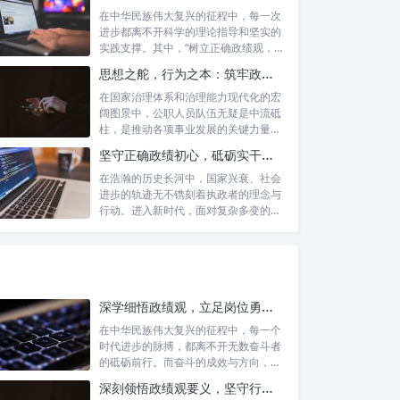
在中华民族伟大复兴的征程中，每一次
进步都离不开科学的理论指导和坚实的
实践支撑。其中，“树立正确政绩观，凝
心聚力...
思想之舵，行为之本：筑牢政绩观根基，永葆公职人员本色
在国家治理体系和治理能力现代化的宏
阔图景中，公职人员队伍无疑是中流砥
柱，是推动各项事业发展的关键力量。
他们的一...
坚守正确政绩初心，砥砺实干担当精神：新时代高质量发展的核心引擎
在浩瀚的历史长河中，国家兴衰、社会
进步的轨迹无不镌刻着执政者的理念与
行动。进入新时代，面对复杂多变的国
内外形势...
深学细悟政绩观，立足岗位勇争先：新时代奋斗者的思想指引与实践航标
在中华民族伟大复兴的征程中，每一个
时代进步的脉搏，都离不开无数奋斗者
的砥砺前行。而奋斗的成效与方向，又
深刻地依...
深刻领悟政绩观要义，坚守行政事业初心：新时代公仆的责任与担当