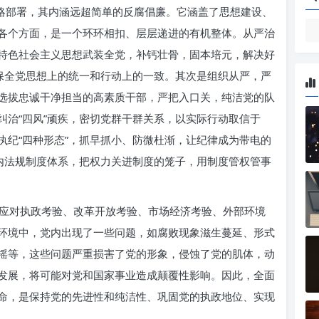
战略部署，其内涵远超简单的反腐倡廉。它涵盖了思想建设、
各个方面，是一个环环相扣、层层递进的有机整体。从严治
特色社会主义思想武装全党，补钙壮骨，固本培元，解决好
确保全党思想上的统一和行动上的一致。其次是组织从严，严
选拔忠诚干净担当的高素质干部，严把入口关，纯洁党的队
纠治“四风”顽疾，密切党群干群关系，以实际行动取信于
执纪“四种形态”，抓早抓小、防微杜渐，让纪律成为带电的
党内法规制度体系，把权力关进制度的笼子，用制度管权管事
应对执政考验、改革开放考验、市场经济考验、外部环境
环境中，党内出现了一些问题，如腐败现象滋生蔓延、形式
摇等，这些问题严重损害了党的形象，侵蚀了党的肌体，动
发展，将可能对党和国家事业造成颠覆性影响。因此，全面
命，是保持党的先进性和纯洁性、巩固党的执政地位、实现