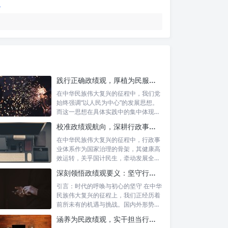
践行正确政绩观，厚植为民服务根基：迈向高质量发展的根本遵循
在中华民族伟大复兴的征程中，我们党
始终强调“以人民为中心”的发展思想。
而这一思想在具体实践中的集中体现，
便是要...
校准政绩观航向，深耕行政事业本职：新时代高质量发展的双重 imperative
在中华民族伟大复兴的征程中，行政事
业体系作为国家治理的骨架，其健康高
效运转，关乎国计民生，牵动发展全
局。而在这...
深刻领悟政绩观要义：坚守行政事业初心，绘就为民服务新篇章
引言：时代的呼唤与初心的坚守 在中华
民族伟大复兴的征程上，我们正经历着
前所未有的机遇与挑战。国内外形势复
杂多变...
涵养为民政绩观，实干担当行稳致远：新时代公仆的价值坐标与实践航向