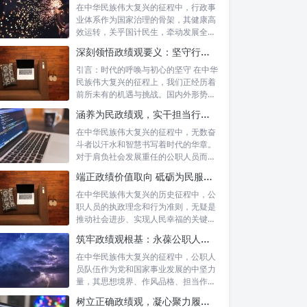
在中华民族伟大复兴的征程中，行政事
业体系作为国家治理的骨架，其健康高
效运转，关乎国计民生，牵动发展全
局。而在这...
深刻领悟政绩观要义：坚守行政事业初心，绘就为民服务新篇章
引言：时代的呼唤与初心的坚守 在中华
民族伟大复兴的征程上，我们正经历着
前所未有的机遇与挑战。国内外形势复
杂多变...
涵养为民政绩观，实干担当行稳致远：新时代公仆的价值坐标与实践航向
在中华民族伟大复兴的征程中，无数奋
斗者以汗水和智慧书写着时代的华章。
对于肩负社会发展重任的公职人员而
言，如何树...
端正政绩价值取向 砥砺为民服务初心：新时代公仆的责任与担当
在中华民族伟大复兴的历史征程中，公
职人员的执政理念和行为准则，无疑是
推动社会进步、实现人民幸福的关键所
在。时代...
筑牢政绩观根基：永葆公职人员本色的时代考量与实践路径
在中华民族伟大复兴的征程中，公职人
员队伍作为党和国家事业发展的中坚力
量，其思想境界、作风品格、担当作为
直接关系...
树立正确政绩观，凝心聚力履职尽责：新时代下的治理智慧与实践路径