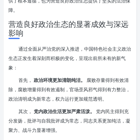
供了根本遵循，也为营造良好政治生态提供了坚实的法治保
障。
营造良好政治生态的显著成效与深远
影响
通过全面从严治党的深入推进，中国特色社会主义政治
生态正发生着深刻而积极的变化，呈现出前所未有的新气
象：
首先，
政治环境更加清朗纯洁。
腐败存量得到有效清
除，腐败增量得到有效遏制，官场歪风邪气得到有力整治，
政治清明成为新常态，权力运行更加规范透明。
其次，
党内政治生活更加严肃活泼。
党内民主得到充
分发扬，批评与自我批评成为常态，同志关系更加纯洁，凝
聚力、战斗力显著增强。