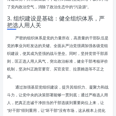
了党内政治空气，消除了政治生态中的“污染源”。
3. 组织建设是基础：健全组织体系，严
把选人用人关
严密的组织体系是党的力量所在，高质量的干部队伍是
党的事业兴旺发达的关键。全面从严治党强调加强各级党组
织建设，使其成为坚强的战斗堡垒。同时，坚持党管干部原
则，匡正选人用人风气，突出政治标准，健全干部考核评价
机制，坚决纠正跑官要官、买官卖官、拉票贿选等不正之
风。
通过加强基层党组织建设，提升其组织力、凝聚力和战
斗力，让党中央的决策部署能够一贯到底；通过严格选人用
人，把真正忠诚干净担当的干部选拔到重要岗位上来，让
“好干部”得到重用，让“坏干部”没有市场，这从根本上优化