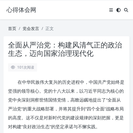
心得体会网
首页
党会发言
正文
全面从严治党：构建风清气正的政治
生态，迈向国家治理现代化
101
次阅读
在中华民族伟大复兴的历史进程中，中国共产党始终是
坚强的领导核心。党的十八大以来，以习近平同志为核心的
党中央深刻洞察世情国情党情，高瞻远瞩地提出了“全面从
严治党”的重大战略部署，并将其提升到“四个全面”战略布局
的高度。这不仅是对新时代党的建设规律的深刻把握，更是
对构建“良好政治生态”的坚定承诺与不懈实践。