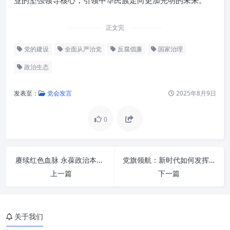
业的坚强领导核心，引领中华民族走向更加光明的未来。
正文完
党的建设
全面从严治党
反腐倡廉
国家治理
政治生态
发表至：
党会发言
2025年8月9日
0
赓续红色血脉 永葆政治本色：新时代弘扬党的优良传统与作风的时代价值与实践方略
党旗领航：新时代如何发挥党员先锋模范带头作用
上一篇
下一篇
全面从严治党的时代命题与核心
要义
关于我们
良好政治生态：涵养正气，激浊