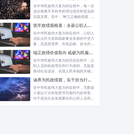
在中华民族伟大复兴的征程中，每一次
进步都离不开科学的理论指导和坚实的
实践支撑。其中，“树立正确政绩观，凝
心聚力...
筑牢政绩观根基：永葆公职人员本色的时代考量与实践路径
在中华民族伟大复兴的征程中，公职人
员队伍作为党和国家事业发展的中坚力
量，其思想境界、作风品格、担当作为
直接关系...
端正政绩价值取向 砥砺为民服务初心：新时代公仆的责任与担当
在中华民族伟大复兴的历史征程中，公
职人员的执政理念和行为准则，无疑是
推动社会进步、实现人民幸福的关键所
在。时代...
涵养为民政绩观，实干担当行稳致远：新时代公仆的价值坐标与实践航向
在中华民族伟大复兴的征程中，无数奋
斗者以汗水和智慧书写着时代的华章。
对于肩负社会发展重任的公职人员而
历史回响与时代召唤：为何改革
言，如何树...
创新不可或缺
经济体制改革：激发市场活力，
构建新发展格局