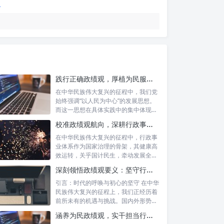
践行正确政绩观，厚植为民服务根基：迈向高质量发展的根本遵循
在中华民族伟大复兴的征程中，我们党
始终强调“以人民为中心”的发展思想。
而这一思想在具体实践中的集中体现，
便是要...
校准政绩观航向，深耕行政事业本职：新时代高质量发展的双重 imperative
在中华民族伟大复兴的征程中，行政事
业体系作为国家治理的骨架，其健康高
效运转，关乎国计民生，牵动发展全
局。而在这...
深刻领悟政绩观要义：坚守行政事业初心，绘就为民服务新篇章
引言：时代的呼唤与初心的坚守 在中华
民族伟大复兴的征程上，我们正经历着
前所未有的机遇与挑战。国内外形势复
杂多变...
涵养为民政绩观，实干担当行稳致远：新时代公仆的价值坐标与实践航向