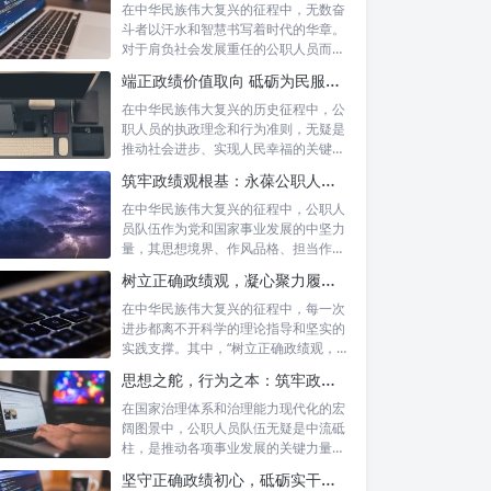
在中华民族伟大复兴的征程中，无数奋
斗者以汗水和智慧书写着时代的华章。
对于肩负社会发展重任的公职人员而
言，如何树...
端正政绩价值取向 砥砺为民服务初心：新时代公仆的责任与担当
在中华民族伟大复兴的历史征程中，公
职人员的执政理念和行为准则，无疑是
推动社会进步、实现人民幸福的关键所
在。时代...
筑牢政绩观根基：永葆公职人员本色的时代考量与实践路径
在中华民族伟大复兴的征程中，公职人
员队伍作为党和国家事业发展的中坚力
量，其思想境界、作风品格、担当作为
直接关系...
树立正确政绩观，凝心聚力履职尽责：新时代下的治理智慧与实践路径
在中华民族伟大复兴的征程中，每一次
进步都离不开科学的理论指导和坚实的
实践支撑。其中，“树立正确政绩观，凝
心聚力...
思想之舵，行为之本：筑牢政绩观根基，永葆公职人员本色
在国家治理体系和治理能力现代化的宏
阔图景中，公职人员队伍无疑是中流砥
柱，是推动各项事业发展的关键力量。
他们的一...
坚守正确政绩初心，砥砺实干担当精神：新时代高质量发展的核心引擎