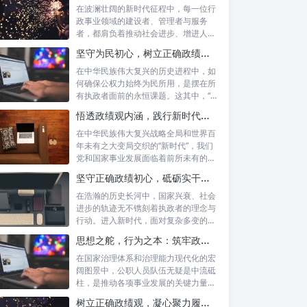
在波澜壮阔的新时代征程中，每一位行
政事业领域的建设者、管理者与服务
者，都肩负着推动社会进步、增进人民
福祉的崇高...
坚守为民初心，树立正确政绩观念：以人民为中心的治理之道
在中华民族伟大复兴的历史进程中，如
何确保公权力始终为民所用，是摆在所
有执政者面前的永恒课题。这其中，“坚
守为民...
悟透政绩观内涵，践行新时代使命：书写高质量发展的时代答卷
在中华民族伟大复兴战略全局和世界百
年未有之大变局交织的“新时代”，我们
党和国家事业发展面临着前所未有的机
遇与挑...
坚守正确政绩初心，砥砺实干担当精神：新时代高质量发展的核心引擎
在浩瀚的历史长河中，国家兴衰、社会
进步的轨迹无不镌刻着执政者的理念与
行动。进入新时代，面对复杂多变的国
内外形势...
思想之舵，行为之本：筑牢政绩观根基，永葆公职人员本色
在国家治理体系和治理能力现代化的宏
阔图景中，公职人员队伍无疑是中流砥
柱，是推动各项事业发展的关键力量。
他们的一...
树立正确政绩观，凝心聚力履职尽责：新时代下的治理智慧与实践路径