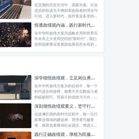
在浩瀚的历史长河中，国家兴衰、社会
进步的轨迹无不镌刻着执政者的理念与
行动。进入新时代，面对复杂多变的国
内外形势...
悟透政绩观内涵，践行新时代使命：书写高质量发展的时代答卷
在中华民族伟大复兴战略全局和世界百
年未有之大变局交织的“新时代”，我们
党和国家事业发展面临着前所未有的机
遇与挑...
深学细悟政绩观，立足岗位勇争先：新时代奋斗者的思想指引与实践航标
在中华民族伟大复兴的征程中，每一个
时代进步的脉搏，都离不开无数奋斗者
的砥砺前行。而奋斗的成效与方向，又
深刻地依...
深刻领悟政绩观要义，坚守行政事业初心：新时代公仆的责任与担当
在波澜壮阔的新时代征程中，每一位行
政事业领域的建设者、管理者与服务
者，都肩负着推动社会进步、增进人民
福祉的崇高...
践行正确政绩观，厚植为民服务根基：迈向高质量发展的根本遵循