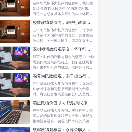
在中华民族伟大复兴的征程中，我们党
始终强调“以人民为中心”的发展思想。
而这一思想在具体实践中的集中体现，
便是要...
校准政绩观航向，深耕行政事业本职：新时代高质量发展的双重 imperative
在中华民族伟大复兴的征程中，行政事
业体系作为国家治理的骨架，其健康高
效运转，关乎国计民生，牵动发展全
局。而在这...
深刻领悟政绩观要义：坚守行政事业初心，绘就为民服务新篇章
引言：时代的呼唤与初心的坚守 在中华
民族伟大复兴的征程上，我们正经历着
前所未有的机遇与挑战。国内外形势复
杂多变...
涵养为民政绩观，实干担当行稳致远：新时代公仆的价值坐标与实践航向
在中华民族伟大复兴的征程中，无数奋
斗者以汗水和智慧书写着时代的华章。
对于肩负社会发展重任的公职人员而
言，如何树...
端正政绩价值取向 砥砺为民服务初心：新时代公仆的责任与担当
在中华民族伟大复兴的历史征程中，公
职人员的执政理念和行为准则，无疑是
推动社会进步、实现人民幸福的关键所
在。时代...
筑牢政绩观根基：永葆公职人员本色的时代考量与实践路径