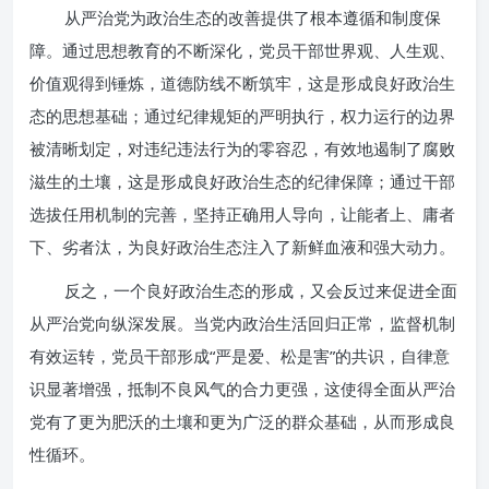
从严治党为政治生态的改善提供了根本遵循和制度保
障。通过思想教育的不断深化，党员干部世界观、人生观、
价值观得到锤炼，道德防线不断筑牢，这是形成良好政治生
态的思想基础；通过纪律规矩的严明执行，权力运行的边界
被清晰划定，对违纪违法行为的零容忍，有效地遏制了腐败
滋生的土壤，这是形成良好政治生态的纪律保障；通过干部
选拔任用机制的完善，坚持正确用人导向，让能者上、庸者
下、劣者汰，为良好政治生态注入了新鲜血液和强大动力。
反之，一个良好政治生态的形成，又会反过来促进全面
从严治党向纵深发展。当党内政治生活回归正常，监督机制
有效运转，党员干部形成“严是爱、松是害”的共识，自律意
识显著增强，抵制不良风气的合力更强，这使得全面从严治
党有了更为肥沃的土壤和更为广泛的群众基础，从而形成良
性循环。