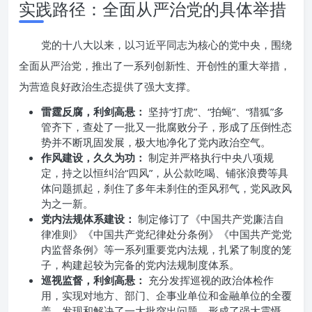
实践路径：全面从严治党的具体举措
党的十八大以来，以习近平同志为核心的党中央，围绕
全面从严治党，推出了一系列创新性、开创性的重大举措，
为营造良好政治生态提供了强大支撑。
雷霆反腐，利剑高悬：
坚持“打虎”、“拍蝇”、“猎狐”多
管齐下，查处了一批又一批腐败分子，形成了压倒性态
势并不断巩固发展，极大地净化了党内政治空气。
作风建设，久久为功：
制定并严格执行中央八项规
定，持之以恒纠治“四风”，从公款吃喝、铺张浪费等具
体问题抓起，刹住了多年未刹住的歪风邪气，党风政风
为之一新。
党内法规体系建设：
制定修订了《中国共产党廉洁自
律准则》《中国共产党纪律处分条例》《中国共产党党
内监督条例》等一系列重要党内法规，扎紧了制度的笼
子，构建起较为完备的党内法规制度体系。
巡视监督，利剑高悬：
充分发挥巡视的政治体检作
用，实现对地方、部门、企事业单位和金融单位的全覆
盖，发现和解决了一大批突出问题，形成了强大震慑。