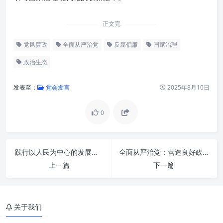
正文完
党风廉政
全面从严治党
反腐倡廉
国家治理
政治生态
发表至：
党会发言
2025年8月10日
0
深刻内涵：理解“全面从严治党”
践行以人民为中心的发展思想：新时代中国发展的核心逻辑与实践路径
全面从严治党：营造良好政治生态的时代使命与深远影响
上一篇
下一篇
目标愿景：勾勒“良好政治生态”
逻辑关联：从严治党与生态构建
的内在统一
关于我们
实践路径：全面从严治党的具体