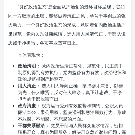
“良好政治生态”是全面从严治党的最终目标呈现，它如
同一方肥沃的土壤，能够滋养清正之风，孕育干事创业的强
大动力。一个良好政治生态的形成，意味着党内政治生活严
肃规范，党内关系健康纯洁，选人用人风清气正，干部队伍
忠诚干净担当，各项事业蒸蒸日上。
具体表现为：
政治清明：
党内政治生活正常化、规范化，民主集中
制原则得到有效执行，党内监督有力有效，政治纪律和
政治规矩得到严格遵守。
用人清正：
选人用人导向正确，坚持德才兼备、以德
为先，任人唯贤，反对任人唯亲，真正让忠诚、干净、
担当的干部脱颖而出。
政府清廉：
权力运行受到有效监督和制约，公职人员
廉洁奉公，秉公用权，坚决遏制和惩治腐败行为，形成
不敢腐、不能腐、不想腐的局面。
干群关系融洽：
党员干部与人民群众鱼水情深，密切
联系群众，真心为民服务，解决群众急难愁盼问题，赢