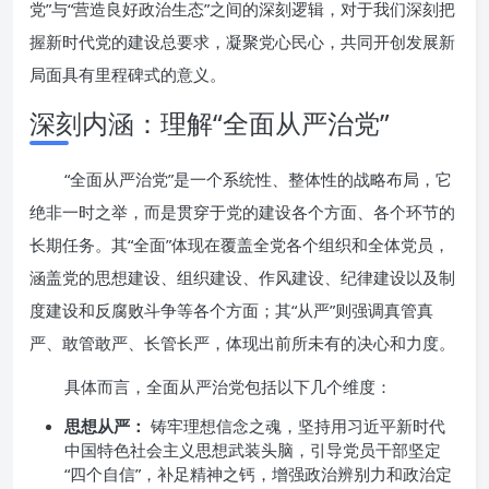
党”与“营造良好政治生态”之间的深刻逻辑，对于我们深刻把
握新时代党的建设总要求，凝聚党心民心，共同开创发展新
局面具有里程碑式的意义。
深刻内涵：理解“全面从严治党”
“全面从严治党”是一个系统性、整体性的战略布局，它
绝非一时之举，而是贯穿于党的建设各个方面、各个环节的
长期任务。其“全面”体现在覆盖全党各个组织和全体党员，
涵盖党的思想建设、组织建设、作风建设、纪律建设以及制
度建设和反腐败斗争等各个方面；其“从严”则强调真管真
严、敢管敢严、长管长严，体现出前所未有的决心和力度。
具体而言，全面从严治党包括以下几个维度：
思想从严：
铸牢理想信念之魂，坚持用习近平新时代
中国特色社会主义思想武装头脑，引导党员干部坚定
“四个自信”，补足精神之钙，增强政治辨别力和政治定