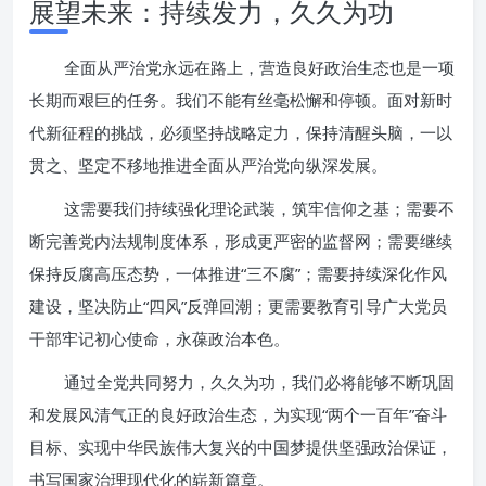
展望未来：持续发力，久久为功
全面从严治党永远在路上，营造良好政治生态也是一项
长期而艰巨的任务。我们不能有丝毫松懈和停顿。面对新时
代新征程的挑战，必须坚持战略定力，保持清醒头脑，一以
贯之、坚定不移地推进全面从严治党向纵深发展。
这需要我们持续强化理论武装，筑牢信仰之基；需要不
断完善党内法规制度体系，形成更严密的监督网；需要继续
保持反腐高压态势，一体推进“三不腐”；需要持续深化作风
建设，坚决防止“四风”反弹回潮；更需要教育引导广大党员
干部牢记初心使命，永葆政治本色。
通过全党共同努力，久久为功，我们必将能够不断巩固
和发展风清气正的良好政治生态，为实现“两个一百年”奋斗
目标、实现中华民族伟大复兴的中国梦提供坚强政治保证，
书写国家治理现代化的崭新篇章。