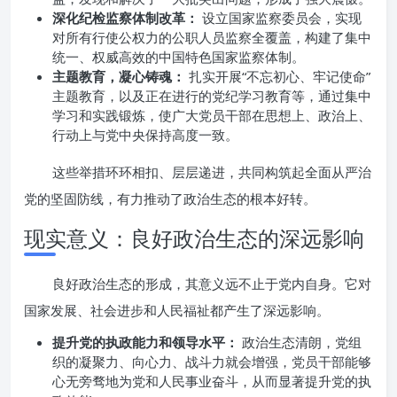
深化纪检监察体制改革：
设立国家监察委员会，实现
对所有行使公权力的公职人员监察全覆盖，构建了集中
统一、权威高效的中国特色国家监察体制。
主题教育，凝心铸魂：
扎实开展“不忘初心、牢记使命”
主题教育，以及正在进行的党纪学习教育等，通过集中
学习和实践锻炼，使广大党员干部在思想上、政治上、
行动上与党中央保持高度一致。
这些举措环环相扣、层层递进，共同构筑起全面从严治
党的坚固防线，有力推动了政治生态的根本好转。
现实意义：良好政治生态的深远影响
良好政治生态的形成，其意义远不止于党内自身。它对
国家发展、社会进步和人民福祉都产生了深远影响。
提升党的执政能力和领导水平：
政治生态清朗，党组
织的凝聚力、向心力、战斗力就会增强，党员干部能够
心无旁骛地为党和人民事业奋斗，从而显著提升党的执