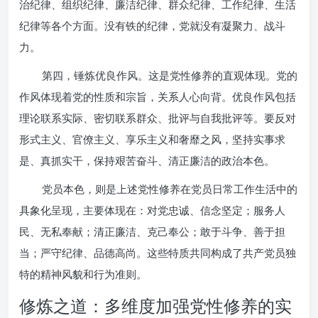
治纪律、组织纪律、廉洁纪律、群众纪律、工作纪律、生活
纪律等各个方面。没有铁的纪律，党就没有凝聚力、战斗
力。
第四，锤炼优良作风。这是党性修养的直观体现。党的
作风体现着党的性质和宗旨，关系人心向背。优良作风包括
理论联系实际、密切联系群众、批评与自我批评等。要反对
形式主义、官僚主义、享乐主义和奢靡之风，坚持实事求
是、真抓实干，保持艰苦奋斗、清正廉洁的政治本色。
党员本色，则是上述党性修养在党员日常工作生活中的
具象化呈现，主要体现在：对党忠诚、信念坚定；服务人
民、无私奉献；清正廉洁、克己奉公；敢于斗争、善于担
当；严守纪律、品德高尚。这些特质共同构成了共产党员独
特的精神风貌和行为准则。
修炼之道：多维度加强党性修养的实