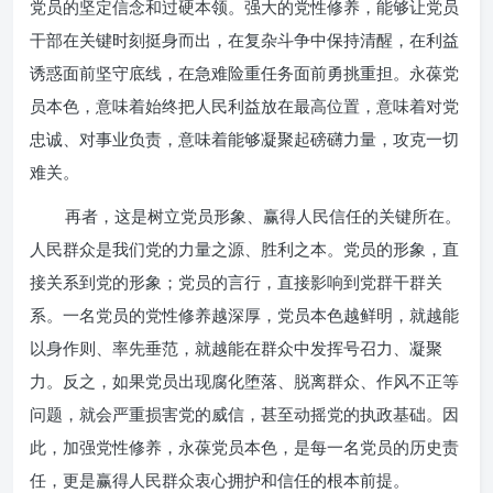
党员的坚定信念和过硬本领。强大的党性修养，能够让党员
干部在关键时刻挺身而出，在复杂斗争中保持清醒，在利益
诱惑面前坚守底线，在急难险重任务面前勇挑重担。永葆党
员本色，意味着始终把人民利益放在最高位置，意味着对党
忠诚、对事业负责，意味着能够凝聚起磅礴力量，攻克一切
难关。
再者，这是树立党员形象、赢得人民信任的关键所在。
人民群众是我们党的力量之源、胜利之本。党员的形象，直
接关系到党的形象；党员的言行，直接影响到党群干群关
系。一名党员的党性修养越深厚，党员本色越鲜明，就越能
以身作则、率先垂范，就越能在群众中发挥号召力、凝聚
力。反之，如果党员出现腐化堕落、脱离群众、作风不正等
问题，就会严重损害党的威信，甚至动摇党的执政基础。因
此，加强党性修养，永葆党员本色，是每一名党员的历史责
任，更是赢得人民群众衷心拥护和信任的根本前提。