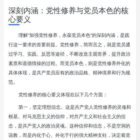
深刻内涵：党性修养与党员本色的核
心要义
理解“加强党性修养，永葆党员本色”的深刻内涵，是践
行这一要求的首要前提。党性修养，简而言之，就是党员通
过学习、实践、反思等途径，不断改造主观世界，提升政治
素质和道德情操的过程。而党员本色，则是党性修养外化的
具体体现，是共产党员应有的政治品格、精神境界和行为规
范。
党性修养的核心要义体现在以下几个方面：
第一，坚定理想信念。这是共产党人党性修养的灵魂和
根基。对马克思主义的信仰，对共产主义和社会主义的信
念，是共产党人的政治灵魂。这种信仰和信念，不是空洞的
说教，而是内化于心、外化于行的强大精神支柱，决定着党