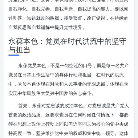
自我净化、自我完善、自我革新、自我提高的能力。要以闻
过则喜、知错就改的胸襟，接受监督，改正错误，在持续的
自我反思和自我锤炼中提升党性境界。
永葆本色：党员在时代洪流中的坚守
与担当
永葆党员本色，不是一句空泛的口号，而是每一名共产
党员在日常工作生活中的具体行动和担当。在时代的洪流
中，党员本色体现在对党和人民事业的无限忠诚，体现在为
实现中华民族伟大复兴中国梦的矢志奋斗。
首先，永葆对党忠诚的政治本色。对党忠诚是共产党人
首要的政治品质。这要求党员在任何时候任何情况下，都必
须在思想上政治上行动上同以习近平同志为核心的党中央保
持高度一致，坚决维护党中央的权威和集中统一领导。这体