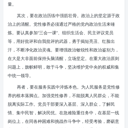
量。
其次，要在政治历练中强筋壮骨。政治上的坚定源于政
治上的清醒。党性修养必须通过严格的党内政治生活来锤
炼。要认真参加“三会一课”、组织生活会、民主评议党员
等，用好批评和自我批评的武器，勇于揭短亮丑、红脸出
汗，不断净化政治灵魂。要增强政治敏锐性和政治鉴别力，
在大是大非面前保持头脑清醒，立场坚定。在重大政治原则
问题上，旗帜鲜明，敢于斗争，坚决维护党中央的权威和集
中统一领导。
再者，要在服务实践中淬炼本色。为人民服务是党性修
养的根本落脚点。加强党性修养，不能脱离人民群众，不能
脱离实际工作。党员干部要深入基层、深入群众，了解民
情、集中民智，解决民忧。在急难险重任务中，在基层一线
岗位上，在同各种困难和挑战作斗争中，经受考验，磨砺意