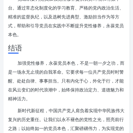
台。通过常态化制度化的学习教育、严格的党内政治生活、
精准的监督执纪，以及选树先进典型、激励担当作为等方
式，帮助和引导党员在实践中不断提升党性修养，永葆党员
本色。
结语
加强党性修养，永葆党员本色，不是一朝一夕之功，而
是一场永无止境的自我革命。它要求每一位共产党员时时警
醒、处处自律、事事担当。只有内化于心，外化于行，才能
在风云变幻的时代浪潮中，始终保持政治定力、道德魅力和
精神活力。
新时代新征程，中国共产党人肩负着实现中华民族伟大
复兴的历史重任。让我们以永不褪色的党性之光，照亮前行
之路；以始终如一的党员本色，汇聚磅礴伟力，为实现党的