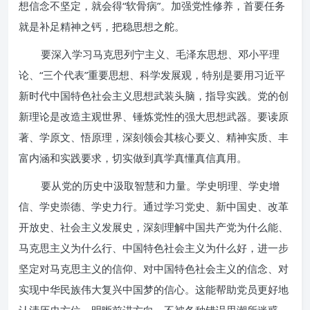
想信念不坚定，就会得“软骨病”。加强党性修养，首要任务
就是补足精神之钙，把稳思想之舵。
要深入学习马克思列宁主义、毛泽东思想、邓小平理
论、“三个代表”重要思想、科学发展观，特别是要用习近平
新时代中国特色社会主义思想武装头脑，指导实践。党的创
新理论是改造主观世界、锤炼党性的强大思想武器。要读原
著、学原文、悟原理，深刻领会其核心要义、精神实质、丰
富内涵和实践要求，切实做到真学真懂真信真用。
要从党的历史中汲取智慧和力量。学史明理、学史增
信、学史崇德、学史力行。通过学习党史、新中国史、改革
开放史、社会主义发展史，深刻理解中国共产党为什么能、
马克思主义为什么行、中国特色社会主义为什么好，进一步
坚定对马克思主义的信仰、对中国特色社会主义的信念、对
实现中华民族伟大复兴中国梦的信心。这能帮助党员更好地