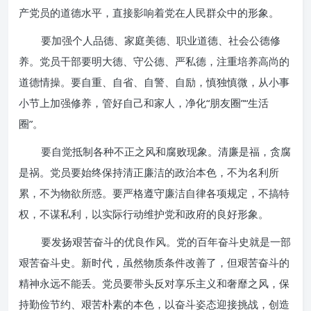
产党员的道德水平，直接影响着党在人民群众中的形象。
要加强个人品德、家庭美德、职业道德、社会公德修
养。党员干部要明大德、守公德、严私德，注重培养高尚的
道德情操。要自重、自省、自警、自励，慎独慎微，从小事
小节上加强修养，管好自己和家人，净化“朋友圈”“生活
圈”。
要自觉抵制各种不正之风和腐败现象。清廉是福，贪腐
是祸。党员要始终保持清正廉洁的政治本色，不为名利所
累，不为物欲所惑。要严格遵守廉洁自律各项规定，不搞特
权，不谋私利，以实际行动维护党和政府的良好形象。
要发扬艰苦奋斗的优良作风。党的百年奋斗史就是一部
艰苦奋斗史。新时代，虽然物质条件改善了，但艰苦奋斗的
精神永远不能丢。党员要带头反对享乐主义和奢靡之风，保
持勤俭节约、艰苦朴素的本色，以奋斗姿态迎接挑战，创造