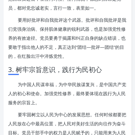
员，都对党忠诚老实，言行一致，表里如一。
要用好批评和自我批评这个武器。批评和自我批评是我
们党强身治病、保持肌体健康的锐利武器，也是加强党性修
养的有效途径。党员要勇于揭露和纠正自身的缺点错误，也
要敢于指出他人的不足，真正达到“团结—批评—团结”的目
的，在红脸出汗中淬炼党性。
3. 树牢宗旨意识，践行为民初心
为中国人民谋幸福，为中华民族谋复兴，是中国共产党
人的初心和使命。加强党性修养，最终要体现在践行为人民
服务的宗旨上。
要牢固树立以人民为中心的发展思想。任何时候都要把
人民放在心中最高位置，把人民对美好生活的向往作为奋斗
目标。党员干部手中的权力是人民赋予的，只能用来为人民