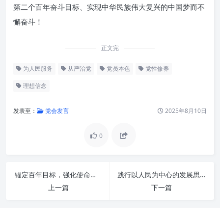
第二个百年奋斗目标、实现中华民族伟大复兴的中国梦而不
懈奋斗！
正文完
为人民服务
从严治党
党员本色
党性修养
理想信念
发表至：
党会发言
2025年8月10日
0
锚定百年目标，强化使命担当，铸就新时代党员的先锋本色
践行以人民为中心的发展思想：新时代中国发展的核心逻辑与实践路径
上一篇
下一篇