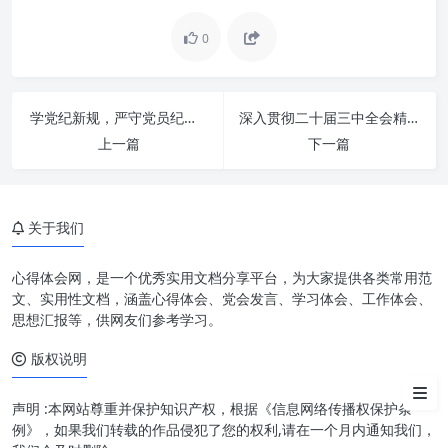
0
学党纪新规，严守党员纪律底线：新时代党员的责任与担当
深入贯彻二十届三中全会精神：擘画强国建设、民族复兴的宏伟蓝图
上一篇
下一篇
新时代的深刻内涵与党员的崇高
使命
关于我们
强化使命担当的内在逻辑与时代
要求
心得体会网，是一个优秀实用文档分享平台，为大家提供各类常用范
文、实用性文档，涵盖心得体会、党会发言、学习体会、工作体会、
如何强化使命担当，争做新时代
思想汇报等，供网友们参考学习。
合格党员
版权说明
结语
声明 :本网站尊重并保护知识产权，根据《信息网络传播权保护条
例》，如果我们转载的作品侵犯了您的权利,请在一个月内通知我们，