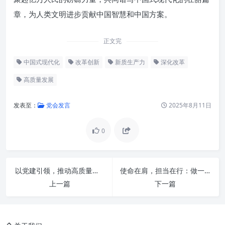
章，为人类文明进步贡献中国智慧和中国方案。
正文完
中国式现代化
改革创新
新质生产力
深化改革
高质量发展
发表至：
党会发言
2025年8月11日
0
以党建引领，推动高质量发展：新时代中国特色社会主义的战略选择
使命在肩，担当在行：做一名真正的新时代合格党员
历史回响与时代命题：中国式现
上一篇
下一篇
代化的战略选择
深化改革：破除藩篱，激发内生
动力