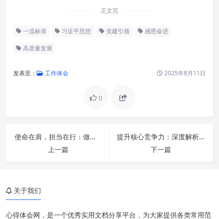
正文完
一流标准
习近平思想
党建引领
感恩奋进
高质量发展
发表至：
工作体会
2025年8月11日
0
使命在肩，担当在行：做一名真正的新时代合格党员
提升核心竞争力：深度解析“四种意识”，成就卓越办公室工作者
上一篇
下一篇
深入学习：思想引领的灯塔
感恩之心：不竭的奋斗源泉
关于我们
奋进姿态：担当作为的时代答卷
心得体会网，是一个优秀实用文档分享平台，为大家提供各类常用范