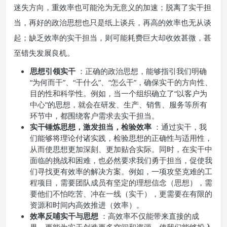
迷失方向，重效率也可能沦为无意义的加速；脱离了实干担
当，再好的政治思想也只是纸上谈兵，再高的效率也无从谈
起；缺乏效率的实干担当，则可能耗费巨大却收效甚微，甚
至错失发展良机。
思想引领实干
：正确的政治思想，能够指引我们明确
“为何而干”、“干什么”、“怎么干”，确保实干的方向性、
目的性和科学性。例如，当一个组织确立了“以客户为
中心”的思想，就会在研发、生产、销售、服务等所有
环节中，都围绕客户需求去实干担当。
实干锤炼思想，激发担当，检验效率
：通过实干，我
们能够将理论付诸实践，检验思想的正确性与适用性，
从而使思想更加深刻、更加贴合实际。同时，在实干中
面临的挑战和困难，也必然要求我们勇于担当，促使我
们寻找更有效率的解决方案。例如，一项攻坚克难的工
程项目，需要团队成员有坚定的理想信念（思想），需
要他们不怕吃苦、冲在一线（实干），更需要在有限的
资源和时间内高效推进（效率）。
效率反哺实干与思想
：高效率不仅能带来直接的成