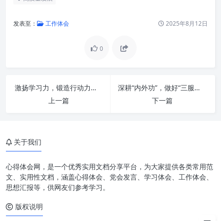
发表至：
工作体会
2025年8月12日
0
激扬学习力，锻造行动力：深度解析“以学促干 担当作为”的时代内涵
深耕“内外功”，做好“三服务”：新时代办公室工作高质量发展之道
上一篇
下一篇
夯实政治思想：指引方向的压舱
石
实干担当：落地生根的行动力
关于我们
重效率：行稳致远的关键推力
心得体会网，是一个优秀实用文档分享平台，为大家提供各类常用范
三者合一：相辅相成的螺旋上升
文、实用性文档，涵盖心得体会、党会发言、学习体会、工作体会、
思想汇报等，供网友们参考学习。
在不同场域的应用与实践
版权说明
结语