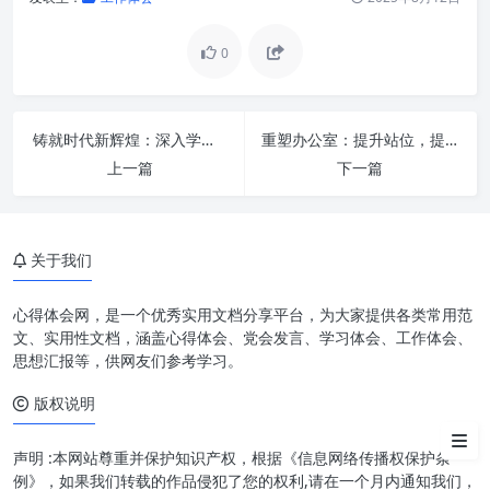
0
铸就时代新辉煌：深入学习习近平总书记重要指示精神，始终感恩奋进一流标准
重塑办公室：提升站位，提高水平，迈向卓越新台阶
上一篇
下一篇
第一篇章：明晰“四强”之要义
——锻造坚不可摧的基石
关于我们
第二篇章：激活“四力”之势能
——驱动发展的不竭动力
心得体会网，是一个优秀实用文档分享平台，为大家提供各类常用范
第三篇章：融合发展，以“四强”
文、实用性文档，涵盖心得体会、党会发言、学习体会、工作体会、
增“四力”的实践路径
思想汇报等，供网友们参考学习。
版权说明
结语：提素质，谱新篇——迈向
高质量发展的康庄大道
声明 :本网站尊重并保护知识产权，根据《信息网络传播权保护条
例》，如果我们转载的作品侵犯了您的权利,请在一个月内通知我们，