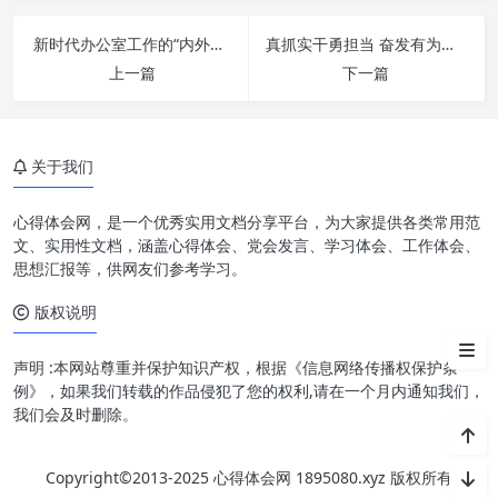
一、思想引领强：筑牢发展之
新时代办公室工作的“内外兼修”：苦修内功，精练外功，铸就卓越“三服务”
真抓实干勇担当 奋发有为促发展：擎画时代新篇章的行动指南
基，提升核心凝聚力
上一篇
下一篇
二、专业技能强：赋能持续发
展，激发无限创新力
关于我们
三、担当作为强：驱动高效执
行，锻造卓越执行力
心得体会网，是一个优秀实用文档分享平台，为大家提供各类常用范
四、纪律作风强：优化整体效
文、实用性文档，涵盖心得体会、党会发言、学习体会、工作体会、
能，厚植长远发展力
思想汇报等，供网友们参考学习。
版权说明
结语：以“四强”增“四力”，提素
质谱新篇
声明 :本网站尊重并保护知识产权，根据《信息网络传播权保护条
例》，如果我们转载的作品侵犯了您的权利,请在一个月内通知我们，
我们会及时删除。
Copyright©2013-2025 心得体会网 1895080.xyz 版权所有