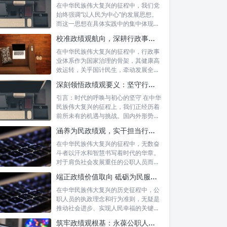
在中华民族伟大复兴的征程中，我们党
始终强调“以人民为中心”的发展思想。
而这一思想在具体实践中的集中体现，
便是要...
校准政绩观航向，深耕行政事业本职：新时代高质量发展的双重 imperative
在中华民族伟大复兴的征程中，行政事
业体系作为国家治理的骨架，其健康高
效运转，关乎国计民生，牵动发展全
局。而在这...
深刻领悟政绩观要义：坚守行政事业初心，绘就为民服务新篇章
引言：时代的呼唤与初心的坚守 在中华
民族伟大复兴的征程上，我们正经历着
前所未有的机遇与挑战。国内外形势复
杂多变...
涵养为民政绩观，实干担当行稳致远：新时代公仆的价值坐标与实践航向
在中华民族伟大复兴的征程中，无数奋
斗者以汗水和智慧书写着时代的华章。
对于肩负社会发展重任的公职人员而
言，如何树...
端正政绩价值取向 砥砺为民服务初心：新时代公仆的责任与担当
在中华民族伟大复兴的历史征程中，公
职人员的执政理念和行为准则，无疑是
推动社会进步、实现人民幸福的关键所
在。时代...
筑牢政绩观根基：永葆公职人员本色的时代考量与实践路径