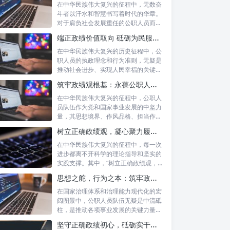
在中华民族伟大复兴的征程中，无数奋
斗者以汗水和智慧书写着时代的华章。
对于肩负社会发展重任的公职人员而
言，如何树...
端正政绩价值取向 砥砺为民服务初心：新时代公仆的责任与担当
在中华民族伟大复兴的历史征程中，公
职人员的执政理念和行为准则，无疑是
推动社会进步、实现人民幸福的关键所
在。时代...
筑牢政绩观根基：永葆公职人员本色的时代考量与实践路径
在中华民族伟大复兴的征程中，公职人
员队伍作为党和国家事业发展的中坚力
量，其思想境界、作风品格、担当作为
直接关系...
树立正确政绩观，凝心聚力履职尽责：新时代下的治理智慧与实践路径
在中华民族伟大复兴的征程中，每一次
进步都离不开科学的理论指导和坚实的
实践支撑。其中，“树立正确政绩观，凝
心聚力...
思想之舵，行为之本：筑牢政绩观根基，永葆公职人员本色
在国家治理体系和治理能力现代化的宏
阔图景中，公职人员队伍无疑是中流砥
柱，是推动各项事业发展的关键力量。
他们的一...
坚守正确政绩初心，砥砺实干担当精神：新时代高质量发展的核心引擎