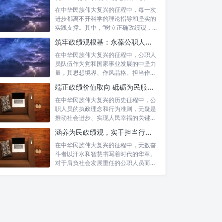
在中华民族伟大复兴的征程中，每一次
进步都离不开科学的理论指导和坚实的
实践支撑。其中，“树立正确政绩观，凝
心聚力...
筑牢政绩观根基：永葆公职人员本色的时代考量与实践路径
在中华民族伟大复兴的征程中，公职人
员队伍作为党和国家事业发展的中坚力
量，其思想境界、作风品格、担当作为
直接关系...
端正政绩价值取向 砥砺为民服务初心：新时代公仆的责任与担当
在中华民族伟大复兴的历史征程中，公
职人员的执政理念和行为准则，无疑是
推动社会进步、实现人民幸福的关键所
在。时代...
涵养为民政绩观，实干担当行稳致远：新时代公仆的价值坐标与实践航向
在中华民族伟大复兴的征程中，无数奋
斗者以汗水和智慧书写着时代的华章。
对于肩负社会发展重任的公职人员而
言，如何树...