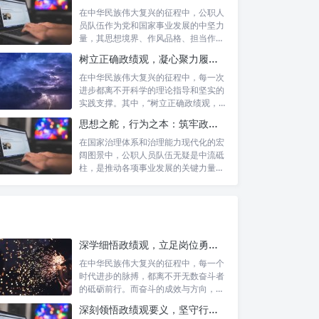
在中华民族伟大复兴的征程中，公职人
员队伍作为党和国家事业发展的中坚力
量，其思想境界、作风品格、担当作为
直接关系...
树立正确政绩观，凝心聚力履职尽责：新时代下的治理智慧与实践路径
在中华民族伟大复兴的征程中，每一次
进步都离不开科学的理论指导和坚实的
实践支撑。其中，“树立正确政绩观，凝
心聚力...
思想之舵，行为之本：筑牢政绩观根基，永葆公职人员本色
在国家治理体系和治理能力现代化的宏
阔图景中，公职人员队伍无疑是中流砥
柱，是推动各项事业发展的关键力量。
他们的一...
深学细悟政绩观，立足岗位勇争先：新时代奋斗者的思想指引与实践航标
在中华民族伟大复兴的征程中，每一个
时代进步的脉搏，都离不开无数奋斗者
的砥砺前行。而奋斗的成效与方向，又
深刻地依...
深刻领悟政绩观要义，坚守行政事业初心：新时代公仆的责任与担当