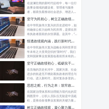
在波澜壮阔的新时代征程中，每一位行
政事业领域的建设者、管理者与服务
者，都肩负着推动社会进步、增进人民
福祉的崇高...
坚守为民初心，树立正确政绩观念：以人民为中心的治理之道
在中华民族伟大复兴的历史进程中，如
何确保公权力始终为民所用，是摆在所
有执政者面前的永恒课题。这其中，“坚
守为民...
悟透政绩观内涵，践行新时代使命：书写高质量发展的时代答卷
在中华民族伟大复兴战略全局和世界百
年未有之大变局交织的“新时代”，我们
党和国家事业发展面临着前所未有的机
遇与挑...
坚守正确政绩初心，砥砺实干担当精神：新时代高质量发展的核心引擎
在浩瀚的历史长河中，国家兴衰、社会
进步的轨迹无不镌刻着执政者的理念与
行动。进入新时代，面对复杂多变的国
内外形势...
思想之舵，行为之本：筑牢政绩观根基，永葆公职人员本色
在国家治理体系和治理能力现代化的宏
阔图景中，公职人员队伍无疑是中流砥
柱，是推动各项事业发展的关键力量。
他们的一...
树立正确政绩观，凝心聚力履职尽责：新时代下的治理智慧与实践路径