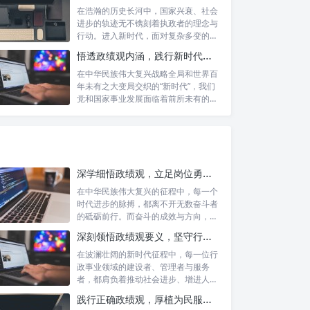
在浩瀚的历史长河中，国家兴衰、社会
进步的轨迹无不镌刻着执政者的理念与
行动。进入新时代，面对复杂多变的国
内外形势...
悟透政绩观内涵，践行新时代使命：书写高质量发展的时代答卷
在中华民族伟大复兴战略全局和世界百
年未有之大变局交织的“新时代”，我们
党和国家事业发展面临着前所未有的机
遇与挑...
深学细悟政绩观，立足岗位勇争先：新时代奋斗者的思想指引与实践航标
在中华民族伟大复兴的征程中，每一个
时代进步的脉搏，都离不开无数奋斗者
的砥砺前行。而奋斗的成效与方向，又
深刻地依...
深刻领悟政绩观要义，坚守行政事业初心：新时代公仆的责任与担当
在波澜壮阔的新时代征程中，每一位行
政事业领域的建设者、管理者与服务
者，都肩负着推动社会进步、增进人民
福祉的崇高...
践行正确政绩观，厚植为民服务根基：迈向高质量发展的根本遵循