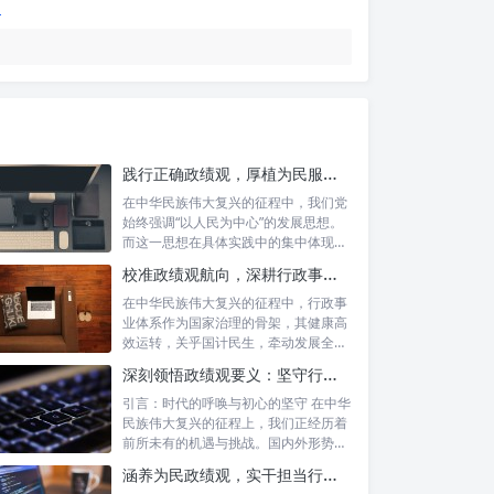
践行正确政绩观，厚植为民服务根基：迈向高质量发展的根本遵循
在中华民族伟大复兴的征程中，我们党
始终强调“以人民为中心”的发展思想。
而这一思想在具体实践中的集中体现，
便是要...
校准政绩观航向，深耕行政事业本职：新时代高质量发展的双重 imperative
在中华民族伟大复兴的征程中，行政事
业体系作为国家治理的骨架，其健康高
效运转，关乎国计民生，牵动发展全
局。而在这...
深刻领悟政绩观要义：坚守行政事业初心，绘就为民服务新篇章
引言：时代的呼唤与初心的坚守 在中华
民族伟大复兴的征程上，我们正经历着
前所未有的机遇与挑战。国内外形势复
杂多变...
涵养为民政绩观，实干担当行稳致远：新时代公仆的价值坐标与实践航向