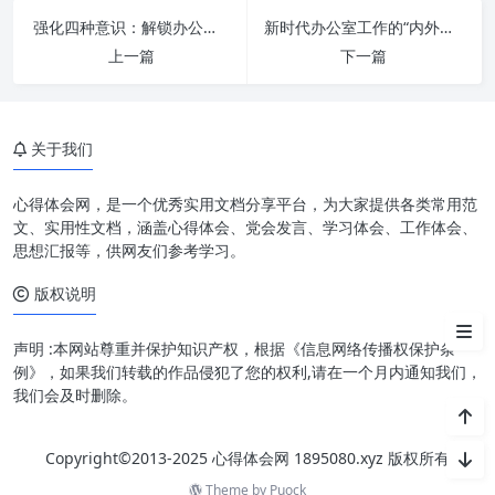
强化四种意识：解锁办公室工作卓越之道
新时代办公室工作的“内外兼修”：苦修内功，精练外功，铸就卓越“三服务”
真抓实干：成功的基石，发展的
上一篇
下一篇
密码
勇担当：责任的体现，前行的动
力
关于我们
奋发有为：进取的姿态，持续的
动力
心得体会网，是一个优秀实用文档分享平台，为大家提供各类常用范
文、实用性文档，涵盖心得体会、党会发言、学习体会、工作体会、
促发展：十六字箴言的终极目标
思想汇报等，供网友们参考学习。
与价值实现
版权说明
擎画新蓝图，共筑时代辉煌
声明 :本网站尊重并保护知识产权，根据《信息网络传播权保护条
例》，如果我们转载的作品侵犯了您的权利,请在一个月内通知我们，
我们会及时删除。
Copyright©2013-2025 心得体会网 1895080.xyz 版权所有
Theme by
Puock