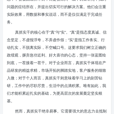
问题的症结所在，并提出切实可行的解决方案。他们会注重
实际效果，用数据和事实说话，而不是仅仅满足于完成任
务。
真抓实干的核心在于“真”与“实”。“真”是指态度真诚、信
念坚定，不虚报浮夸，不弄虚作假；“实”是指工作务实、行
动扎实，不脱离实际，不空喊口号。这要求我们树立正确的
政绩观，摒弃急功近利、好大喜功的心态，坚持一张蓝图绘
到底，一茬接着一茬干。对于企业而言，真抓实干体现在产
品研发的精益求精，市场开拓的脚踏实地，客户服务的细致
入微；对于个人而言，真抓实干则意味着学习上的刻苦钻
研，工作中的尽职尽责，生活中的点滴积累。唯有如此，我
们才能积累起扎实的基础，为更高层次的发展奠定坚实根
基。
然而，真抓实干绝非易事。它需要强大的意志力去抵制