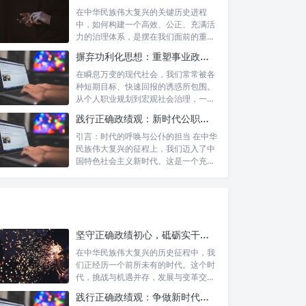
在中华民族伟大复兴的关键历史进程
中，如何构建一个高效、公正、充满活
力的治理体系，是摆在我们面前的重要
课题。新时...
摒弃功利化思想：重塑事业政绩观，驱动社会高质量发展
在瞬息万变的现代社会，我们常常被各
种短期目标、快速回报的诱惑所包围。
从个人职业规划到宏观社会治理，一种
名为“功...
践行正确政绩观：新时代公职人员的使命与担当
引言：时代的呼唤与公仆的担当 在中华
民族伟大复兴的征程上，我们迈入了中
国特色社会主义新时代。这是一个充满
机遇与...
坚守正确政绩初心，砥砺实干担当精神：锚定新时代高质量发展的精神坐标
在中华民族伟大复兴的历史征程中，我
们正经历一个前所未有的时代。这个时
代，挑战与机遇并存，发展与变革交
织。面对复...
践行正确政绩观：争做新时代合格公职人员的根本遵循与行动自觉