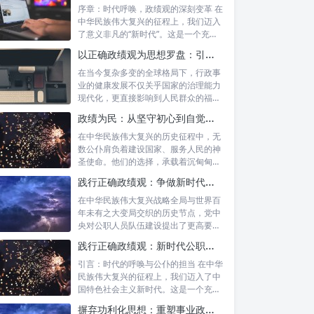
序章：时代呼唤，政绩观的深刻变革 在
中华民族伟大复兴的征程上，我们迈入
了意义非凡的“新时代”。这是一个充满
机遇...
以正确政绩观为思想罗盘：引领行政事业高质量发展新征程
在当今复杂多变的全球格局下，行政事
业的健康发展不仅关乎国家的治理能力
现代化，更直接影响到人民群众的福祉
和社会的...
政绩为民：从坚守初心到自觉树立正确政绩观的实践之路
在中华民族伟大复兴的历史征程中，无
数公仆肩负着建设国家、服务人民的神
圣使命。他们的选择，承载着沉甸甸的
责任，也...
践行正确政绩观：争做新时代合格公职人员的根本遵循与实践路径
在中华民族伟大复兴战略全局与世界百
年未有之大变局交织的历史节点，党中
央对公职人员队伍建设提出了更高要
求。其中，...
践行正确政绩观：新时代公职人员的使命与担当
引言：时代的呼唤与公仆的担当 在中华
民族伟大复兴的征程上，我们迈入了中
国特色社会主义新时代。这是一个充满
机遇与...
摒弃功利化思想：重塑事业政绩观，驱动社会高质量发展