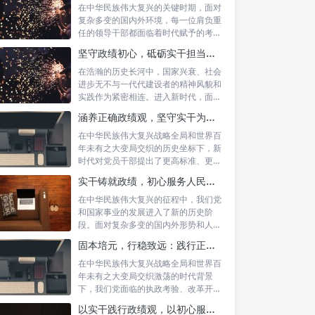
在中华民族伟大复兴的关键时期，面对
复杂多变的国内外环境，每一位肩负重
任的领导干部都面临着时代赋予的考验
与挑战。...
坚守政绩初心，砥砺实干担当：新时代高质量发展的精神坐标
在浩瀚的历史长河中，国家兴衰、社会
进步无不与一代代建设者的精神风貌和
实践作为紧密相连。进入新时代，面对
复杂多变...
涵养正确政绩观，坚守实干为民情怀：新时代党员干部的责任与担当
在中华民族伟大复兴战略全局和世界百
年未有之大变局交织的历史坐标下，新
时代对党员干部提出了更高标准、更严
要求。如...
实干铸就政绩，初心服务人民：新时代干部担当作为的实践指南
在中华民族伟大复兴的征程中，我们党
和国家事业的发展进入了新的历史阶
段。面对复杂多变的国内外形势和人民
日益增长的...
固本培元，行稳致远：践行正确政绩理念，永葆务实清廉作风的时代命题
在中华民族伟大复兴战略全局和世界百
年未有之大变局交织激荡的时代背景
下，我们党面临的执政考验、改革开放
考验、市场...
以实干践行政绩观，以初心服务群众：新时代治理的灯塔与指南