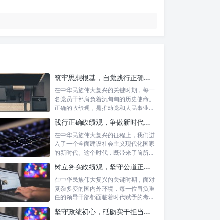
筑牢思想根基，自觉践行正确政绩观：新时代党员干部的价值指引
在中华民族伟大复兴的关键时期，每一
名党员干部肩负着沉甸甸的历史使命。
正确的政绩观，是推动党和人民事业发
展的根本...
践行正确政绩观，争做新时代合格公职人员：新征程的使命与担当
在中华民族伟大复兴的征程上，我们进
入了一个全面建设社会主义现代化国家
的新时代。这个时代，既带来了前所未
有的发展...
树立务实政绩观，坚守公道正派底线：新时代领导干部高质量发展指南
在中华民族伟大复兴的关键时期，面对
复杂多变的国内外环境，每一位肩负重
任的领导干部都面临着时代赋予的考验
与挑战。...
坚守政绩初心，砥砺实干担当：新时代高质量发展的精神坐标