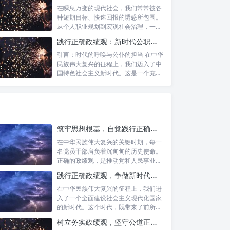
在瞬息万变的现代社会，我们常常被各
种短期目标、快速回报的诱惑所包围。
从个人职业规划到宏观社会治理，一种
名为“功...
践行正确政绩观：新时代公职人员的使命与担当
引言：时代的呼唤与公仆的担当 在中华
民族伟大复兴的征程上，我们迈入了中
国特色社会主义新时代。这是一个充满
机遇与...
筑牢思想根基，自觉践行正确政绩观：新时代党员干部的价值指引
在中华民族伟大复兴的关键时期，每一
名党员干部肩负着沉甸甸的历史使命。
正确的政绩观，是推动党和人民事业发
展的根本...
践行正确政绩观，争做新时代合格公职人员：新征程的使命与担当
在中华民族伟大复兴的征程上，我们进
入了一个全面建设社会主义现代化国家
的新时代。这个时代，既带来了前所未
有的发展...
树立务实政绩观，坚守公道正派底线：新时代领导干部高质量发展指南