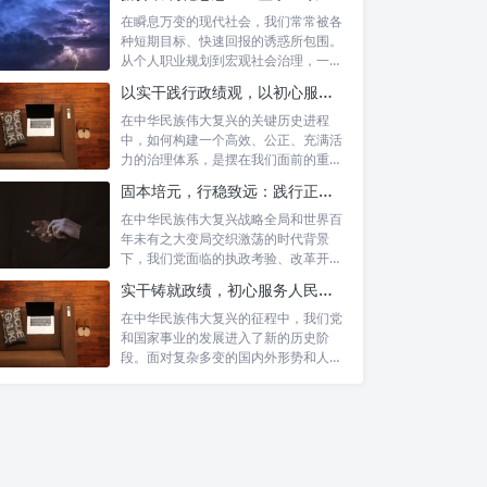
在瞬息万变的现代社会，我们常常被各
种短期目标、快速回报的诱惑所包围。
从个人职业规划到宏观社会治理，一种
名为“功...
以实干践行政绩观，以初心服务群众：新时代治理的灯塔与指南
在中华民族伟大复兴的关键历史进程
中，如何构建一个高效、公正、充满活
力的治理体系，是摆在我们面前的重要
课题。新时...
固本培元，行稳致远：践行正确政绩理念，永葆务实清廉作风的时代命题
在中华民族伟大复兴战略全局和世界百
年未有之大变局交织激荡的时代背景
下，我们党面临的执政考验、改革开放
考验、市场...
实干铸就政绩，初心服务人民：新时代干部担当作为的实践指南
在中华民族伟大复兴的征程中，我们党
和国家事业的发展进入了新的历史阶
段。面对复杂多变的国内外形势和人民
日益增长的...
第一强：思想引领强——凝聚发
展共识的基石
第二强：业务能力强——驱动创
新与效能的核心