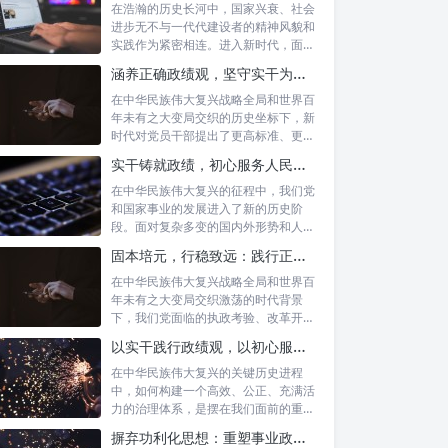
在浩瀚的历史长河中，国家兴衰、社会
进步无不与一代代建设者的精神风貌和
实践作为紧密相连。进入新时代，面对
复杂多变...
涵养正确政绩观，坚守实干为民情怀：新时代党员干部的责任与担当
在中华民族伟大复兴战略全局和世界百
年未有之大变局交织的历史坐标下，新
时代对党员干部提出了更高标准、更严
要求。如...
实干铸就政绩，初心服务人民：新时代干部担当作为的实践指南
在中华民族伟大复兴的征程中，我们党
和国家事业的发展进入了新的历史阶
段。面对复杂多变的国内外形势和人民
日益增长的...
固本培元，行稳致远：践行正确政绩理念，永葆务实清廉作风的时代命题
在中华民族伟大复兴战略全局和世界百
年未有之大变局交织激荡的时代背景
下，我们党面临的执政考验、改革开放
考验、市场...
以实干践行政绩观，以初心服务群众：新时代治理的灯塔与指南
在中华民族伟大复兴的关键历史进程
中，如何构建一个高效、公正、充满活
力的治理体系，是摆在我们面前的重要
课题。新时...
摒弃功利化思想：重塑事业政绩观，驱动社会高质量发展