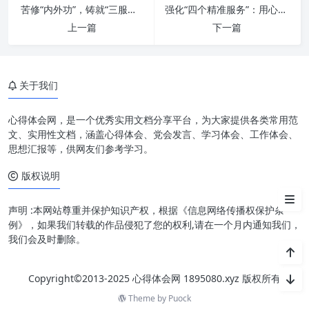
苦修“内外功”，铸就“三服务”之魂：新时代办公室工作提质增效的核心方略
强化“四个精准服务”：用心用情，新时代老干部工作的温暖与智慧
上一篇
下一篇
一、夯实政治思想：指引方向的
压舱石
二、实干担当：从理念到行动的
关于我们
桥梁
三、重效率：价值创造的加速器
心得体会网，是一个优秀实用文档分享平台，为大家提供各类常用范
文、实用性文档，涵盖心得体会、党会发言、学习体会、工作体会、
四、思想、行动、效率的有机统
思想汇报等，供网友们参考学习。
一：卓越的内在逻辑
版权说明
结语
声明 :本网站尊重并保护知识产权，根据《信息网络传播权保护条
例》，如果我们转载的作品侵犯了您的权利,请在一个月内通知我们，
我们会及时删除。
Copyright©2013-2025 心得体会网 1895080.xyz 版权所有
Theme by
Puock