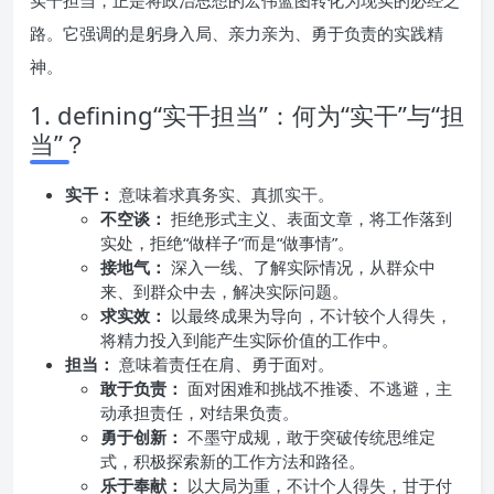
实干担当，正是将政治思想的宏伟蓝图转化为现实的必经之
路。它强调的是躬身入局、亲力亲为、勇于负责的实践精
神。
1. defining“实干担当”：何为“实干”与“担
当”？
实干：
意味着求真务实、真抓实干。
不空谈：
拒绝形式主义、表面文章，将工作落到
实处，拒绝“做样子”而是“做事情”。
接地气：
深入一线、了解实际情况，从群众中
来、到群众中去，解决实际问题。
求实效：
以最终成果为导向，不计较个人得失，
将精力投入到能产生实际价值的工作中。
担当：
意味着责任在肩、勇于面对。
敢于负责：
面对困难和挑战不推诿、不逃避，主
动承担责任，对结果负责。
勇于创新：
不墨守成规，敢于突破传统思维定
式，积极探索新的工作方法和路径。
乐于奉献：
以大局为重，不计个人得失，甘于付