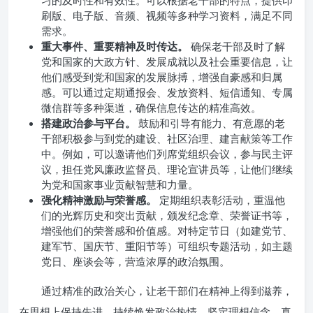
习的及时性和有效性。可以根据老干部的特点，提供印
刷版、电子版、音频、视频等多种学习资料，满足不同
需求。
重大事件、重要精神及时传达。
确保老干部及时了解
党和国家的大政方针、发展成就以及社会重要信息，让
他们感受到党和国家的发展脉搏，增强自豪感和归属
感。可以通过定期通报会、发放资料、短信通知、专属
微信群等多种渠道，确保信息传达的精准高效。
搭建政治参与平台。
鼓励和引导有能力、有意愿的老
干部积极参与到党的建设、社区治理、建言献策等工作
中。例如，可以邀请他们列席党组织会议，参与民主评
议，担任党风廉政监督员、理论宣讲员等，让他们继续
为党和国家事业贡献智慧和力量。
强化精神激励与荣誉感。
定期组织表彰活动，重温他
们的光辉历史和突出贡献，颁发纪念章、荣誉证书等，
增强他们的荣誉感和价值感。对特定节日（如建党节、
建军节、国庆节、重阳节等）可组织专题活动，如主题
党日、座谈会等，营造浓厚的政治氛围。
通过精准的政治关心，让老干部们在精神上得到滋养，
在思想上保持先进，持续焕发政治热情，坚定理想信念，真