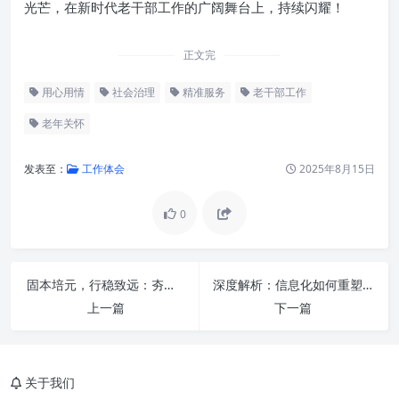
光芒，在新时代老干部工作的广阔舞台上，持续闪耀！
正文完
用心用情
社会治理
精准服务
老干部工作
老年关怀
发表至：
工作体会
2025年8月15日
0
序言：时代的敬意与传承的温度
深刻理解老干部工作的时代内涵
固本培元，行稳致远：夯实政治思想，实干担当重效率的时代强音
深度解析：信息化如何重塑办公厅工作，实现“主动作为，服务大局”
精准政治关心：铸魂聚力，思想
上一篇
常青
下一篇
精准生活保障：温情关怀，安享
晚年
关于我们