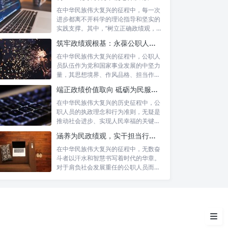
在中华民族伟大复兴的征程中，每一次
进步都离不开科学的理论指导和坚实的
实践支撑。其中，“树立正确政绩观，凝
心聚力...
筑牢政绩观根基：永葆公职人员本色的时代考量与实践路径
在中华民族伟大复兴的征程中，公职人
员队伍作为党和国家事业发展的中坚力
量，其思想境界、作风品格、担当作为
办公厅工作现代化的时代呼唤
直接关系...
端正政绩价值取向 砥砺为民服务初心：新时代公仆的责任与担当
在中华民族伟大复兴的历史征程中，公
信息化赋能的核心维度
职人员的执政理念和行为准则，无疑是
推动社会进步、实现人民幸福的关键所
“主动作为”：从被动响应到预判
在。时代...
涵养为民政绩观，实干担当行稳致远：新时代公仆的价值坐标与实践航向
引领
在中华民族伟大复兴的征程中，无数奋
“服务大局”：从局部优化到整体
斗者以汗水和智慧书写着时代的华章。
对于肩负社会发展重任的公职人员而
协同
言，如何树...
挑战与展望
结语