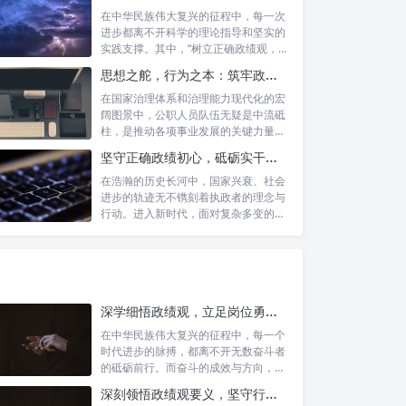
在中华民族伟大复兴的征程中，每一次
进步都离不开科学的理论指导和坚实的
实践支撑。其中，“树立正确政绩观，凝
心聚力...
思想之舵，行为之本：筑牢政绩观根基，永葆公职人员本色
在国家治理体系和治理能力现代化的宏
阔图景中，公职人员队伍无疑是中流砥
柱，是推动各项事业发展的关键力量。
他们的一...
坚守正确政绩初心，砥砺实干担当精神：新时代高质量发展的核心引擎
在浩瀚的历史长河中，国家兴衰、社会
进步的轨迹无不镌刻着执政者的理念与
行动。进入新时代，面对复杂多变的国
内外形势...
深学细悟政绩观，立足岗位勇争先：新时代奋斗者的思想指引与实践航标
在中华民族伟大复兴的征程中，每一个
时代进步的脉搏，都离不开无数奋斗者
的砥砺前行。而奋斗的成效与方向，又
深刻地依...
深刻领悟政绩观要义，坚守行政事业初心：新时代公仆的责任与担当