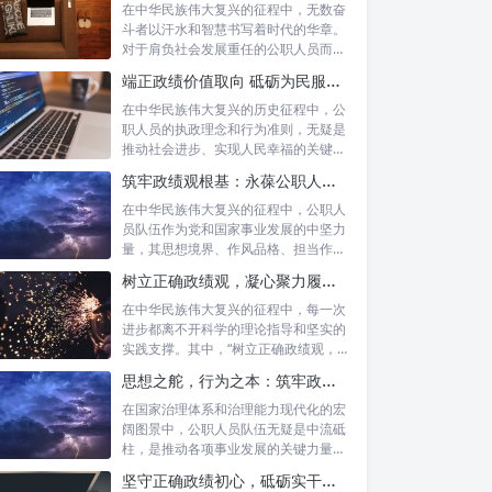
在中华民族伟大复兴的征程中，无数奋
斗者以汗水和智慧书写着时代的华章。
对于肩负社会发展重任的公职人员而
言，如何树...
端正政绩价值取向 砥砺为民服务初心：新时代公仆的责任与担当
在中华民族伟大复兴的历史征程中，公
职人员的执政理念和行为准则，无疑是
推动社会进步、实现人民幸福的关键所
在。时代...
筑牢政绩观根基：永葆公职人员本色的时代考量与实践路径
在中华民族伟大复兴的征程中，公职人
员队伍作为党和国家事业发展的中坚力
量，其思想境界、作风品格、担当作为
直接关系...
树立正确政绩观，凝心聚力履职尽责：新时代下的治理智慧与实践路径
在中华民族伟大复兴的征程中，每一次
进步都离不开科学的理论指导和坚实的
实践支撑。其中，“树立正确政绩观，凝
心聚力...
思想之舵，行为之本：筑牢政绩观根基，永葆公职人员本色
在国家治理体系和治理能力现代化的宏
阔图景中，公职人员队伍无疑是中流砥
柱，是推动各项事业发展的关键力量。
他们的一...
坚守正确政绩初心，砥砺实干担当精神：新时代高质量发展的核心引擎