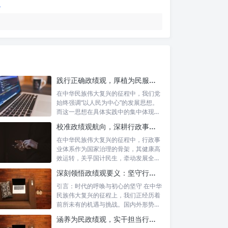
践行正确政绩观，厚植为民服务根基：迈向高质量发展的根本遵循
在中华民族伟大复兴的征程中，我们党
始终强调“以人民为中心”的发展思想。
而这一思想在具体实践中的集中体现，
便是要...
校准政绩观航向，深耕行政事业本职：新时代高质量发展的双重 imperative
在中华民族伟大复兴的征程中，行政事
业体系作为国家治理的骨架，其健康高
效运转，关乎国计民生，牵动发展全
局。而在这...
深刻领悟政绩观要义：坚守行政事业初心，绘就为民服务新篇章
引言：时代的呼唤与初心的坚守 在中华
民族伟大复兴的征程上，我们正经历着
前所未有的机遇与挑战。国内外形势复
杂多变...
涵养为民政绩观，实干担当行稳致远：新时代公仆的价值坐标与实践航向