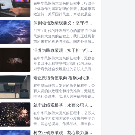
在中华民族伟大复兴的征程中，行政事
业体系作为国家治理的骨架，其健康高
效运转，关乎国计民生，牵动发展全
局。而在这...
深刻领悟政绩观要义：坚守行政事业初心，绘就为民服务新篇章
引言：时代的呼唤与初心的坚守 在中华
民族伟大复兴的征程上，我们正经历着
前所未有的机遇与挑战。国内外形势复
杂多变...
涵养为民政绩观，实干担当行稳致远：新时代公仆的价值坐标与实践航向
在中华民族伟大复兴的征程中，无数奋
斗者以汗水和智慧书写着时代的华章。
对于肩负社会发展重任的公职人员而
言，如何树...
端正政绩价值取向 砥砺为民服务初心：新时代公仆的责任与担当
在中华民族伟大复兴的历史征程中，公
职人员的执政理念和行为准则，无疑是
推动社会进步、实现人民幸福的关键所
在。时代...
筑牢政绩观根基：永葆公职人员本色的时代考量与实践路径
在中华民族伟大复兴的征程中，公职人
员队伍作为党和国家事业发展的中坚力
量，其思想境界、作风品格、担当作为
直接关系...
树立正确政绩观，凝心聚力履职尽责：新时代下的治理智慧与实践路径