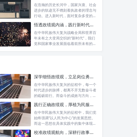
在浩瀚的历史长河中，国家兴衰、社会
进步的轨迹无不镌刻着执政者的理念与
行动。进入新时代，面对复杂多变的国
内外形势...
悟透政绩观内涵，践行新时代使命：书写高质量发展的时代答卷
在中华民族伟大复兴战略全局和世界百
年未有之大变局交织的“新时代”，我们
党和国家事业发展面临着前所未有的机
遇与挑...
深学细悟政绩观，立足岗位勇争先：新时代奋斗者的思想指引与实践航标
在中华民族伟大复兴的征程中，每一个
时代进步的脉搏，都离不开无数奋斗者
的砥砺前行。而奋斗的成效与方向，又
深刻地依...
践行正确政绩观，厚植为民服务根基：迈向高质量发展的根本遵循
在中华民族伟大复兴的征程中，我们党
始终强调“以人民为中心”的发展思想。
而这一思想在具体实践中的集中体现，
便是要...
校准政绩观航向，深耕行政事业本职：新时代高质量发展的双重 imperative