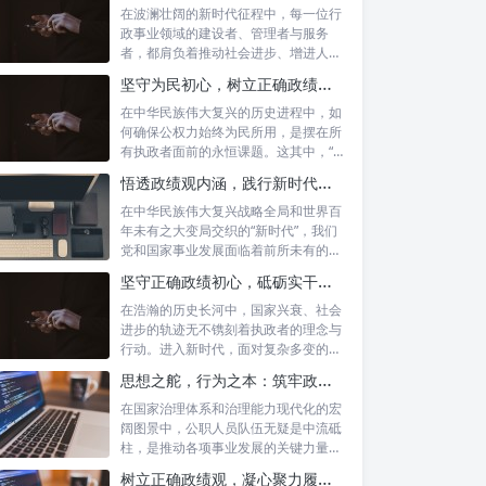
在波澜壮阔的新时代征程中，每一位行
政事业领域的建设者、管理者与服务
者，都肩负着推动社会进步、增进人民
福祉的崇高...
坚守为民初心，树立正确政绩观念：以人民为中心的治理之道
在中华民族伟大复兴的历史进程中，如
何确保公权力始终为民所用，是摆在所
有执政者面前的永恒课题。这其中，“坚
守为民...
悟透政绩观内涵，践行新时代使命：书写高质量发展的时代答卷
在中华民族伟大复兴战略全局和世界百
年未有之大变局交织的“新时代”，我们
党和国家事业发展面临着前所未有的机
遇与挑...
坚守正确政绩初心，砥砺实干担当精神：新时代高质量发展的核心引擎
在浩瀚的历史长河中，国家兴衰、社会
进步的轨迹无不镌刻着执政者的理念与
行动。进入新时代，面对复杂多变的国
内外形势...
思想之舵，行为之本：筑牢政绩观根基，永葆公职人员本色
在国家治理体系和治理能力现代化的宏
阔图景中，公职人员队伍无疑是中流砥
柱，是推动各项事业发展的关键力量。
他们的一...
树立正确政绩观，凝心聚力履职尽责：新时代下的治理智慧与实践路径