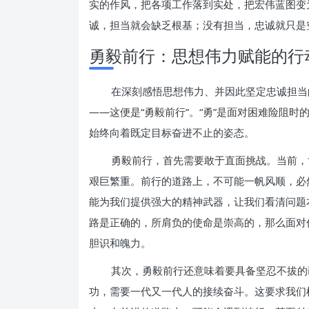
实的作风，把各项工作落到实处，把宏伟蓝图变
诚，担当就会缺乏根基；没有担当，忠诚就只是
勇毅前行：思想伟力赋能的行
在深刻感悟思想伟力、并因此坚定忠诚担当
——这便是“勇毅前行”。“勇”是面对困难险阻时
始终向着既定目标奋进不止的姿态。
勇毅前行，首先需要敢于直面挑战。当前，
艰巨繁重。前行的道路上，不可能一帆风顺，必然
能为我们提供强大的精神武器，让我们看清问题
路是正确的，所肩负的使命是崇高的，那么面对
胆识和魄力。
其次，勇毅前行还意味着要具备坚忍不拔的
功，需要一代又一代人的接续奋斗。这要求我们