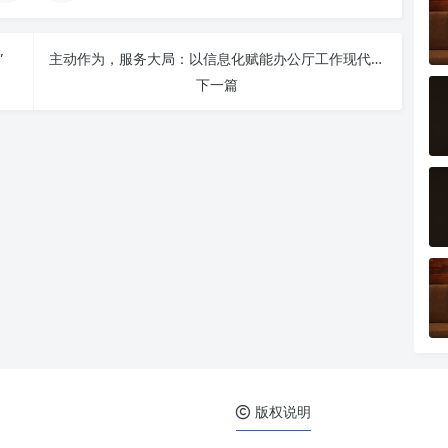
”
主动作为，服务大局：以信息化赋能办公厅工作现代化
下一篇
版权说明