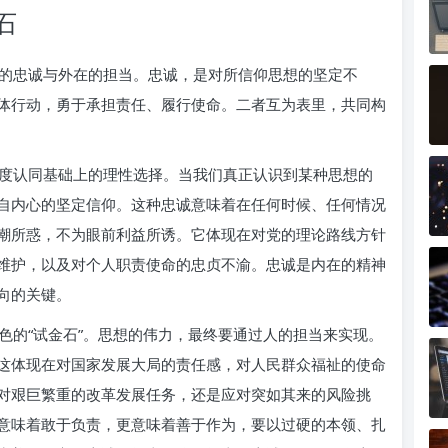
石
的忠诚与外在的担当。忠诚，是对所信仰思想的坚定不
体行动，勇于承担责任、履行使命。二者互为表里，共同构
度认同基础上的理性选择。当我们真正认识到某种思想的
自内心的坚定信仰。这种忠诚意味着在任何时候、任何情况
潮所惑，不为眼前利益所诱。它体现在对党的理论路线方针
维护，以及对个人职责使命的忠贞不渝。忠诚是内在的精神
向的关键。
色的“试金石”。思想的伟力，最终要通过人的担当来实现。
这体现在对国家发展大局的责任感，对人民群众福祉的使命
对艰巨繁重的改革发展任务，还是应对突如其来的风险挑
意味着敢于负责，更意味着善于作为，要以过硬的本领、扎