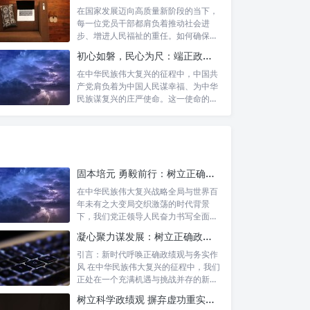
在国家发展迈向高质量新阶段的当下，
每一位党员干部都肩负着推动社会进
步、增进人民福祉的重任。如何确保我
们的工作真...
初心如磐，民心为尺：端正政绩价值取向，砥砺为民服务初心的新时代答卷
在中华民族伟大复兴的征程中，中国共
产党肩负着为中国人民谋幸福、为中华
民族谋复兴的庄严使命。这一使命的实
现，离不...
固本培元 勇毅前行：树立正确政绩观，坚守初心勇担当的时代命题与实践方略
在中华民族伟大复兴战略全局与世界百
年未有之大变局交织激荡的时代背景
下，我们党正领导人民奋力书写全面建
设社会主义...
凝心聚力谋发展：树立正确政绩理念，锤炼务实工作作风
引言：新时代呼唤正确政绩观与务实作
风 在中华民族伟大复兴的征程中，我们
正处在一个充满机遇与挑战并存的新时
代。高...
树立科学政绩观 摒弃虚功重实绩：迈向高质量发展的必由之路