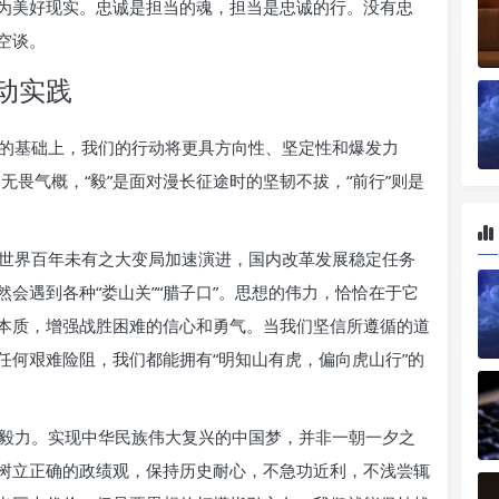
为美好现实。忠诚是担当的魂，担当是忠诚的行。没有忠
空谈。
动实践
的基础上，我们的行动将更具方向性、坚定性和爆发力
的无畏气概，“毅”是面对漫长征途时的坚韧不拔，“前行”则是
世界百年未有之大变局加速演进，国内改革发展稳定任务
会遇到各种“娄山关”“腊子口”。思想的伟力，恰恰在于它
本质，增强战胜困难的信心和勇气。当我们坚信所遵循的道
任何艰难险阻，我们都能拥有“明知山有虎，偏向虎山行”的
毅力。实现中华民族伟大复兴的中国梦，并非一朝一夕之
树立正确的政绩观，保持历史耐心，不急功近利，不浅尝辄