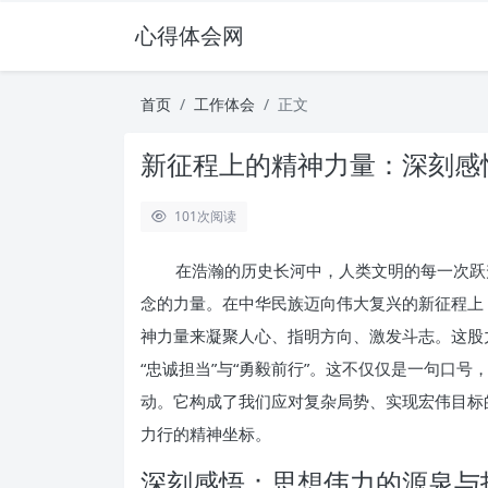
心得体会网
首页
工作体会
正文
新征程上的精神力量：深刻感
101
次阅读
在浩瀚的历史长河中，人类文明的每一次跃
念的力量。在中华民族迈向伟大复兴的新征程上
神力量来凝聚人心、指明方向、激发斗志。这股
“忠诚担当”与“勇毅前行”。这不仅仅是一句口
动。它构成了我们应对复杂局势、实现宏伟目标
力行的精神坐标。
深刻感悟：思想伟力的源泉与