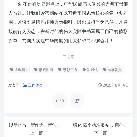
站在新的历史起点上，中华民族伟大复兴的光明前景催
人奋进。让我们紧密团结在以习近平同志为核心的党中央周
围，以深刻感悟思想伟力为指引，以忠诚担当为己任，以勇
毅前行为姿态，在新时代的伟大实践中书写属于自己的精彩
篇章，共同为实现中华民族的伟大梦想而不懈奋斗！
正文完
勇毅前行
忠诚担当
思想伟力
新时代
民族复兴
发表至：
工作体会
2025年8月16日
0
以新担当、新作为、新气象：驱动“三服务”能力跃升的时代引擎
强化“四个精准服务”，用心用情绘就新时代老干部工作幸福画卷
思想伟力：新时代航程的精神罗
上一篇
下一篇
盘