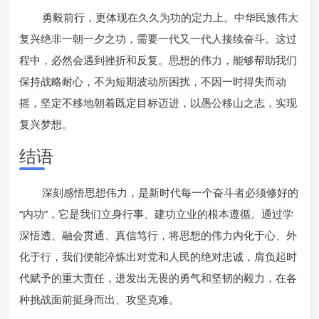
勇毅前行，更体现在久久为功的定力上。中华民族伟大
复兴绝非一朝一夕之功，需要一代又一代人接续奋斗。这过
程中，必然会遇到挫折和反复。思想的伟力，能够帮助我们
保持战略耐心，不为短期波动所困扰，不因一时得失而动
摇，坚定不移地朝着既定目标迈进，以愚公移山之志，实现
复兴梦想。
结语
深刻感悟思想伟力，是新时代每一个奋斗者必须修好的
“内功”，它是我们立身行事、建功立业的根本遵循。通过学
深悟透、融会贯通、真信笃行，将思想的伟力内化于心、外
化于行，我们便能淬炼出对党和人民的绝对忠诚，肩负起时
代赋予的重大责任，迸发出无畏的勇气和坚韧的毅力，在各
种挑战面前挺身而出、攻坚克难。