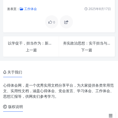
发表至：
工作体会
2025年8月17日
0
以学促干，担当作为：新时代背景下的成长与突破之道
夯实政治思想：实干担当与重效率的基石
上一篇
下一篇
第一根针：精准定位，提升战略
服务力
关于我们
第二根针：高效协同，锻造卓越
执行力
心得体会网，是一个优秀实用文档分享平台，为大家提供各类常用范
文、实用性文档，涵盖心得体会、党会发言、学习体会、工作体会、
第三根针：持续学习，激发创新
思想汇报等，供网友们参考学习。
发展力
版权说明
“三根针”的相互作用与未来展望