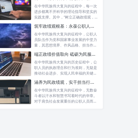
在中华民族伟大复兴的征程中，每一次
进步都离不开科学的理论指导和坚实的
实践支撑。其中，“树立正确政绩观，凝
心聚力...
筑牢政绩观根基：永葆公职人员本色的时代考量与实践路径
在中华民族伟大复兴的征程中，公职人
员队伍作为党和国家事业发展的中坚力
量，其思想境界、作风品格、担当作为
直接关系...
端正政绩价值取向 砥砺为民服务初心：新时代公仆的责任与担当
在中华民族伟大复兴的历史征程中，公
职人员的执政理念和行为准则，无疑是
推动社会进步、实现人民幸福的关键所
在。时代...
涵养为民政绩观，实干担当行稳致远：新时代公仆的价值坐标与实践航向
在中华民族伟大复兴的征程中，无数奋
斗者以汗水和智慧书写着时代的华章。
对于肩负社会发展重任的公职人员而
言，如何树...