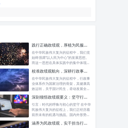
践行正确政绩观，厚植为民服务根基：迈向高质量发展的根本遵循
在中华民族伟大复兴的征程中，我们党
始终强调“以人民为中心”的发展思想。
而这一思想在具体实践中的集中体现，
便是要...
校准政绩观航向，深耕行政事业本职：新时代高质量发展的双重 imperative
在中华民族伟大复兴的征程中，行政事
业体系作为国家治理的骨架，其健康高
效运转，关乎国计民生，牵动发展全
局。而在这...
深刻领悟政绩观要义：坚守行政事业初心，绘就为民服务新篇章
引言：时代的呼唤与初心的坚守 在中华
民族伟大复兴的征程上，我们正经历着
前所未有的机遇与挑战。国内外形势复
杂多变...
涵养为民政绩观，实干担当行稳致远：新时代公仆的价值坐标与实践航向