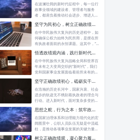
在波澜壮阔的新时代征程中，每一位行
政事业领域的建设者、管理者与服务
者，都肩负着推动社会进步、增进人民
福祉的崇高...
坚守为民初心，树立正确政绩观念：以人民为中心的治理之道
在中华民族伟大复兴的历史进程中，如
何确保公权力始终为民所用，是摆在所
有执政者面前的永恒课题。这其中，“坚
守为民...
悟透政绩观内涵，践行新时代使命：书写高质量发展的时代答卷
在中华民族伟大复兴战略全局和世界百
年未有之大变局交织的“新时代”，我们
党和国家事业发展面临着前所未有的机
遇与挑...
坚守正确政绩初心，砥砺实干担当精神：新时代高质量发展的核心引擎
在浩瀚的历史长河中，国家兴衰、社会
进步的轨迹无不镌刻着执政者的理念与
行动。进入新时代，面对复杂多变的国
内外形势...
思想之舵，行为之本：筑牢政绩观根基，永葆公职人员本色
在国家治理体系和治理能力现代化的宏
阔图景中，公职人员队伍无疑是中流砥
柱，是推动各项事业发展的关键力量。
他们的一...
树立正确政绩观，凝心聚力履职尽责：新时代下的治理智慧与实践路径