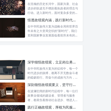
在浩瀚的历史长河中，国家兴衰、社会
进步的轨迹无不镌刻着执政者的理念与
行动。进入新时代，面对复杂多变的国
内外形势...
悟透政绩观内涵，践行新时代使命：书写高质量发展的时代答卷
在中华民族伟大复兴战略全局和世界百
年未有之大变局交织的“新时代”，我们
党和国家事业发展面临着前所未有的机
遇与挑...
深学细悟政绩观，立足岗位勇争先：新时代奋斗者的思想指引与实践航标
在中华民族伟大复兴的征程中，每一个
时代进步的脉搏，都离不开无数奋斗者
的砥砺前行。而奋斗的成效与方向，又
深刻地依...
深刻领悟政绩观要义，坚守行政事业初心：新时代公仆的责任与担当
在波澜壮阔的新时代征程中，每一位行
政事业领域的建设者、管理者与服务
者，都肩负着推动社会进步、增进人民
福祉的崇高...
践行正确政绩观，厚植为民服务根基：迈向高质量发展的根本遵循