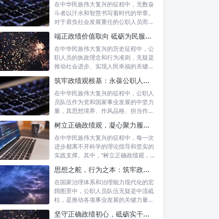
在中华民族伟大复兴的征程中，无数奋
斗者以汗水和智慧书写着时代的华章。
对于肩负社会发展重任的公职人员而
言，如何树...
端正政绩价值取向 砥砺为民服务初心：新时代公仆的责任与担当
在中华民族伟大复兴的历史征程中，公
职人员的执政理念和行为准则，无疑是
推动社会进步、实现人民幸福的关键所
在。时代...
筑牢政绩观根基：永葆公职人员本色的时代考量与实践路径
在中华民族伟大复兴的征程中，公职人
员队伍作为党和国家事业发展的中坚力
量，其思想境界、作风品格、担当作为
直接关系...
树立正确政绩观，凝心聚力履职尽责：新时代下的治理智慧与实践路径
在中华民族伟大复兴的征程中，每一次
进步都离不开科学的理论指导和坚实的
实践支撑。其中，“树立正确政绩观，凝
心聚力...
思想之舵，行为之本：筑牢政绩观根基，永葆公职人员本色
在国家治理体系和治理能力现代化的宏
阔图景中，公职人员队伍无疑是中流砥
柱，是推动各项事业发展的关键力量。
他们的一...
坚守正确政绩初心，砥砺实干担当精神：新时代高质量发展的核心引擎