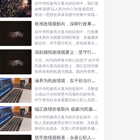
在中华民族伟大复兴的征程中，我们党
始终强调“以人民为中心”的发展思想。
而这一思想在具体实践中的集中体现，
便是要...
校准政绩观航向，深耕行政事业本职：新时代高质量发展的双重 imperative
在中华民族伟大复兴的征程中，行政事
业体系作为国家治理的骨架，其健康高
效运转，关乎国计民生，牵动发展全
局。而在这...
深刻领悟政绩观要义：坚守行政事业初心，绘就为民服务新篇章
引言：时代的呼唤与初心的坚守 在中华
民族伟大复兴的征程上，我们正经历着
前所未有的机遇与挑战。国内外形势复
杂多变...
涵养为民政绩观，实干担当行稳致远：新时代公仆的价值坐标与实践航向
在中华民族伟大复兴的征程中，无数奋
斗者以汗水和智慧书写着时代的华章。
对于肩负社会发展重任的公职人员而
言，如何树...
端正政绩价值取向 砥砺为民服务初心：新时代公仆的责任与担当
在中华民族伟大复兴的历史征程中，公
职人员的执政理念和行为准则，无疑是
推动社会进步、实现人民幸福的关键所
在。时代...
筑牢政绩观根基：永葆公职人员本色的时代考量与实践路径