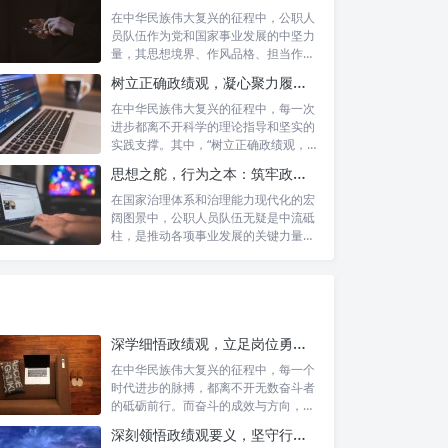
在中华民族伟大复兴的征程中，公职人
员队伍作为党和国家事业发展的中坚力
量，其思想境界、作风品格、担当作为
直接关系...
树立正确政绩观，凝心聚力履职尽责：新时代下的治理智慧与实践路径
在中华民族伟大复兴的征程中，每一次
进步都离不开科学的理论指导和坚实的
实践支撑。其中，“树立正确政绩观，凝
心聚力...
思想之舵，行为之本：筑牢政绩观根基，永葆公职人员本色
在国家治理体系和治理能力现代化的宏
阔图景中，公职人员队伍无疑是中流砥
柱，是推动各项事业发展的关键力量。
他们的一...
深学细悟政绩观，立足岗位勇争先：新时代奋斗者的思想指引与实践航标
在中华民族伟大复兴的征程中，每一个
时代进步的脉搏，都离不开无数奋斗者
的砥砺前行。而奋斗的成效与方向，又
深刻地依...
深刻领悟政绩观要义，坚守行政事业初心：新时代公仆的责任与担当