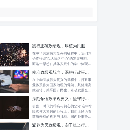
践行正确政绩观，厚植为民服务根基：迈向高质量发展的根本遵循
在中华民族伟大复兴的征程中，我们党
始终强调“以人民为中心”的发展思想。
而这一思想在具体实践中的集中体现，
便是要...
校准政绩观航向，深耕行政事业本职：新时代高质量发展的双重 imperative
在中华民族伟大复兴的征程中，行政事
业体系作为国家治理的骨架，其健康高
效运转，关乎国计民生，牵动发展全
局。而在这...
深刻领悟政绩观要义：坚守行政事业初心，绘就为民服务新篇章
引言：时代的呼唤与初心的坚守 在中华
民族伟大复兴的征程上，我们正经历着
前所未有的机遇与挑战。国内外形势复
杂多变...
涵养为民政绩观，实干担当行稳致远：新时代公仆的价值坐标与实践航向