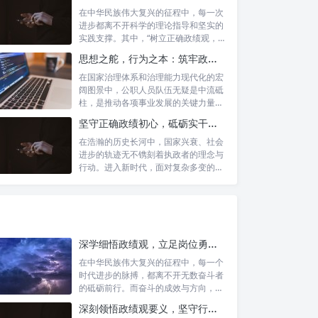
在中华民族伟大复兴的征程中，每一次
进步都离不开科学的理论指导和坚实的
实践支撑。其中，“树立正确政绩观，凝
心聚力...
思想之舵，行为之本：筑牢政绩观根基，永葆公职人员本色
在国家治理体系和治理能力现代化的宏
阔图景中，公职人员队伍无疑是中流砥
柱，是推动各项事业发展的关键力量。
他们的一...
坚守正确政绩初心，砥砺实干担当精神：新时代高质量发展的核心引擎
在浩瀚的历史长河中，国家兴衰、社会
进步的轨迹无不镌刻着执政者的理念与
行动。进入新时代，面对复杂多变的国
内外形势...
深学细悟政绩观，立足岗位勇争先：新时代奋斗者的思想指引与实践航标
在中华民族伟大复兴的征程中，每一个
时代进步的脉搏，都离不开无数奋斗者
的砥砺前行。而奋斗的成效与方向，又
深刻地依...
深刻领悟政绩观要义，坚守行政事业初心：新时代公仆的责任与担当