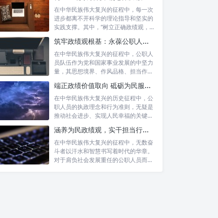
在中华民族伟大复兴的征程中，每一次
进步都离不开科学的理论指导和坚实的
实践支撑。其中，“树立正确政绩观，凝
心聚力...
筑牢政绩观根基：永葆公职人员本色的时代考量与实践路径
在中华民族伟大复兴的征程中，公职人
员队伍作为党和国家事业发展的中坚力
量，其思想境界、作风品格、担当作为
直接关系...
端正政绩价值取向 砥砺为民服务初心：新时代公仆的责任与担当
在中华民族伟大复兴的历史征程中，公
职人员的执政理念和行为准则，无疑是
推动社会进步、实现人民幸福的关键所
在。时代...
涵养为民政绩观，实干担当行稳致远：新时代公仆的价值坐标与实践航向
在中华民族伟大复兴的征程中，无数奋
斗者以汗水和智慧书写着时代的华章。
对于肩负社会发展重任的公职人员而
言，如何树...