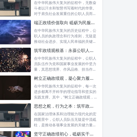
在中华民族伟大复兴的征程中，无数奋
斗者以汗水和智慧书写着时代的华章。
对于肩负社会发展重任的公职人员而
言，如何树...
端正政绩价值取向 砥砺为民服务初心：新时代公仆的责任与担当
在中华民族伟大复兴的历史征程中，公
职人员的执政理念和行为准则，无疑是
推动社会进步、实现人民幸福的关键所
在。时代...
筑牢政绩观根基：永葆公职人员本色的时代考量与实践路径
在中华民族伟大复兴的征程中，公职人
员队伍作为党和国家事业发展的中坚力
量，其思想境界、作风品格、担当作为
直接关系...
树立正确政绩观，凝心聚力履职尽责：新时代下的治理智慧与实践路径
在中华民族伟大复兴的征程中，每一次
进步都离不开科学的理论指导和坚实的
实践支撑。其中，“树立正确政绩观，凝
心聚力...
思想之舵，行为之本：筑牢政绩观根基，永葆公职人员本色
在国家治理体系和治理能力现代化的宏
阔图景中，公职人员队伍无疑是中流砥
柱，是推动各项事业发展的关键力量。
他们的一...
坚守正确政绩初心，砥砺实干担当精神：新时代高质量发展的核心引擎