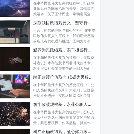
在中华民族伟大复兴的征程中，行政事
业体系作为国家治理的骨架，其健康高
效运转，关乎国计民生，牵动发展全
局。而在这...
深刻领悟政绩观要义：坚守行政事业初心，绘就为民服务新篇章
引言：时代的呼唤与初心的坚守 在中华
民族伟大复兴的征程上，我们正经历着
前所未有的机遇与挑战。国内外形势复
杂多变...
涵养为民政绩观，实干担当行稳致远：新时代公仆的价值坐标与实践航向
在中华民族伟大复兴的征程中，无数奋
斗者以汗水和智慧书写着时代的华章。
对于肩负社会发展重任的公职人员而
言，如何树...
端正政绩价值取向 砥砺为民服务初心：新时代公仆的责任与担当
在中华民族伟大复兴的历史征程中，公
职人员的执政理念和行为准则，无疑是
推动社会进步、实现人民幸福的关键所
在。时代...
筑牢政绩观根基：永葆公职人员本色的时代考量与实践路径
在中华民族伟大复兴的征程中，公职人
员队伍作为党和国家事业发展的中坚力
量，其思想境界、作风品格、担当作为
直接关系...
树立正确政绩观，凝心聚力履职尽责：新时代下的治理智慧与实践路径