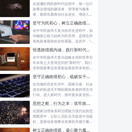
在波澜壮阔的新时代征程中，每一位行
政事业领域的建设者、管理者与服务
者，都肩负着推动社会进步、增进人民
福祉的崇高...
坚守为民初心，树立正确政绩观念：以人民为中心的治理之道
在中华民族伟大复兴的历史进程中，如
何确保公权力始终为民所用，是摆在所
有执政者面前的永恒课题。这其中，“坚
守为民...
悟透政绩观内涵，践行新时代使命：书写高质量发展的时代答卷
在中华民族伟大复兴战略全局和世界百
年未有之大变局交织的“新时代”，我们
党和国家事业发展面临着前所未有的机
遇与挑...
坚守正确政绩初心，砥砺实干担当精神：新时代高质量发展的核心引擎
在浩瀚的历史长河中，国家兴衰、社会
进步的轨迹无不镌刻着执政者的理念与
行动。进入新时代，面对复杂多变的国
内外形势...
思想之舵，行为之本：筑牢政绩观根基，永葆公职人员本色
在国家治理体系和治理能力现代化的宏
阔图景中，公职人员队伍无疑是中流砥
柱，是推动各项事业发展的关键力量。
他们的一...
树立正确政绩观，凝心聚力履职尽责：新时代下的治理智慧与实践路径