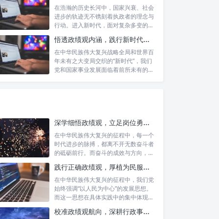
在浩瀚的历史长河中，国家兴衰、社会
进步的轨迹无不镌刻着执政者的理念与
行动。进入新时代，面对复杂多变的国
内外形势...
悟透政绩观内涵，践行新时代使命：书写高质量发展的时代答卷
在中华民族伟大复兴战略全局和世界百
年未有之大变局交织的“新时代”，我们
党和国家事业发展面临着前所未有的机
遇与挑...
深学细悟政绩观，立足岗位勇争先：新时代奋斗者的思想指引与实践航标
在中华民族伟大复兴的征程中，每一个
时代进步的脉搏，都离不开无数奋斗者
的砥砺前行。而奋斗的成效与方向，又
深刻地依...
践行正确政绩观，厚植为民服务根基：迈向高质量发展的根本遵循
在中华民族伟大复兴的征程中，我们党
始终强调“以人民为中心”的发展思想。
而这一思想在具体实践中的集中体现，
便是要...
校准政绩观航向，深耕行政事业本职：新时代高质量发展的双重 imperative