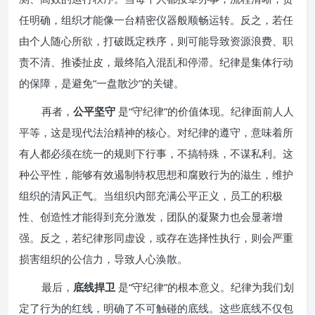
任明确，组织才能像一台精密仪器般顺畅运转。反之，若任
由个人随心所欲，打破既定秩序，则可能导致资源浪费、职
责不清、推诿扯皮，最终陷入混乱和停滞。纪律是集体行动
的保障，是避免“一盘散沙”的关键。
再者，
公平坚守
是“守纪律”的价值体现。纪律面前人人
平等，这是现代法治精神的核心。对纪律的遵守，意味着所
有人都必须在统一的规则下行事，不搞特殊，不谋私利。这
种公平性，能够有效遏制特权思想和腐败行为的滋生，维护
组织的清风正气。当组织内部充满公平正义，员工的积极
性、创造性才能得到充分激发，团队的凝聚力也会显著增
强。反之，若纪律形同虚设，或存在选择性执行，则会严重
损害组织的公信力，导致人心涣散。
最后，
底线捍卫
是“守纪律”的根本意义。纪律为我们划
定了行为的红线，明确了不可触碰的底线。这些底线不仅包