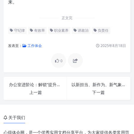
来。
正文完
守纪律
有效率
职业素养
讲政治
负责任
发表至：
工作体会
2025年8月18日
0
办公室进阶论：解锁“提升站位、提高水平”的密钥，助推工作再上新台阶
以新担当、新作为、新气象：全面提升“三服务”工作能力，共绘发展新篇章
讲政治：高瞻远瞩，明辨方向
上一篇
下一篇
守纪律：规范行为，铸就底线
负责任：勇于担当，成就未来
关于我们
有效率：精益求精，创造价值
心得体会网，是一个优秀实用文档分享平台，为大家提供各类常用范