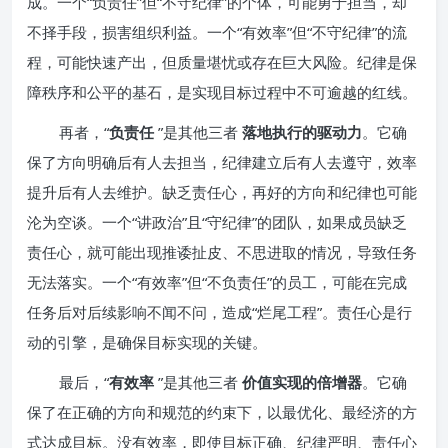
成。一个“负责任”但“不守纪律”的个体，可能勇于担当，却
不择手段，损害组织利益。一个“有效率”但“不守纪律”的流
程，可能快速产出，但质量堪忧或存在巨大风险。纪律是保
障秩序和公平的基石，是实现目标过程中不可逾越的红线。
再者，“
负责任
”是其他三者
落地执行的驱动力
。它确
保了方向明确后有人去担当，纪律建立后有人去遵守，效率
提升后有人去维护。缺乏责任心，再好的方向和纪律也可能
沦为空谈。一个“讲政治”且“守纪律”的团队，如果成员缺乏
责任心，就可能出现推诿扯皮、不思进取的情况，导致任务
无法落实。一个“有效率”但“不负责任”的员工，可能在完成
任务后对后续影响不闻不问，造成“烂尾工程”。责任心是行
动的引擎，是确保目标实现的关键。
最后，“
有效率
”是其他三者
价值实现的倍增器
。它确
保了在正确的方向和规范的约束下，以最优化、最经济的方
式达成目标。没有效率，即使目标正确、纪律严明、责任心