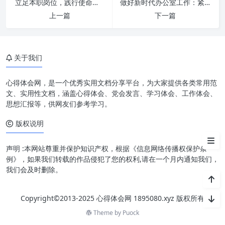
立足本职岗位，践行使命担当：致敬平凡中的伟大与非凡
做好新时代办公室工作：紧紧扭住“三根针”，擘画未来新篇章
第一部分：理解“立足本职岗位”
上一篇
下一篇
的深层含义
第二部分：阐释“践行使命担当”
的多元维度
关于我们
第三部分：如何将“立足本职”与
“践行担当”有机融合
心得体会网，是一个优秀实用文档分享平台，为大家提供各类常用范
文、实用性文档，涵盖心得体会、党会发言、学习体会、工作体会、
第四部分：个人与组织的双赢之
思想汇报等，供网友们参考学习。
道
版权说明
结语
声明 :本网站尊重并保护知识产权，根据《信息网络传播权保护条
例》，如果我们转载的作品侵犯了您的权利,请在一个月内通知我们，
我们会及时删除。
Copyright©2013-2025 心得体会网 1895080.xyz 版权所有
Theme by
Puock