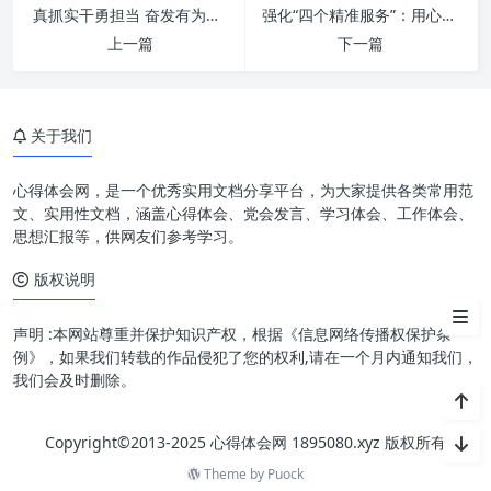
真抓实干勇担当 奋发有为促发展：新时代下的行动指南与发展引擎
强化“四个精准服务”：用心用情做好新时代老干部工作
为什么“提升站位”是关键？超越
上一篇
下一篇
事务，走向战略
如何“提高水平”？多维度能力建
设是核心
关于我们
推进办公室工作“再上新台阶”的
具体路径
心得体会网，是一个优秀实用文档分享平台，为大家提供各类常用范
文、实用性文档，涵盖心得体会、党会发言、学习体会、工作体会、
领导力与员工赋能：双向驱动，
思想汇报等，供网友们参考学习。
共同前行
版权说明
结语
声明 :本网站尊重并保护知识产权，根据《信息网络传播权保护条
例》，如果我们转载的作品侵犯了您的权利,请在一个月内通知我们，
我们会及时删除。
Copyright©2013-2025 心得体会网 1895080.xyz 版权所有
Theme by
Puock