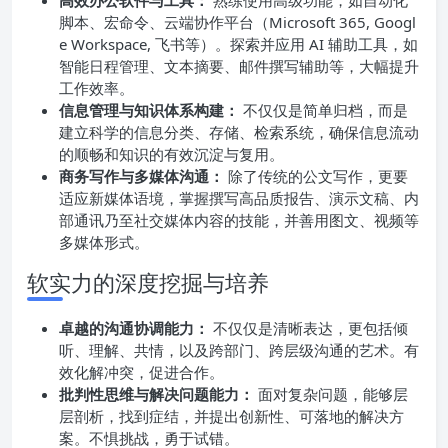
高效办公软件与工具：
熟练使用高级功能，如自动化
脚本、宏命令、云端协作平台（Microsoft 365, Googl
e Workspace, 飞书等）。探索并应用 AI 辅助工具，如
智能日程管理、文本摘要、邮件撰写辅助等，大幅提升
工作效率。
信息管理与知识体系构建：
不仅仅是简单归档，而是
建立科学的信息分类、存储、检索系统，确保信息流动
的顺畅和知识的有效沉淀与复用。
商务写作与多媒体沟通：
除了传统的公文写作，更要
适应新媒体语境，掌握撰写高品质报告、演示文稿、内
部通讯乃至社交媒体内容的技能，并善用图文、视频等
多媒体形式。
软实力的深度挖掘与培养
卓越的沟通协调能力：
不仅仅是清晰表达，更包括倾
听、理解、共情，以及跨部门、跨层级沟通的艺术。有
效化解冲突，促进合作。
批判性思维与解决问题能力：
面对复杂问题，能够层
层剖析，找到症结，并提出创新性、可落地的解决方
案。不惧挑战，勇于试错。