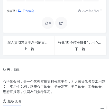
发表至：
工作体会
2025年8月21日
0
引言：卓越之路的四大核心密码
讲政治：高瞻远瞩，凝聚共识的
航标
深入贯彻习近平总书记重要指示精神 着力推动办公室工作迈上新台阶
强化“四个精准服务”，用心用情做好新时代老干部工作
上一篇
守纪律：规范行为，筑牢底线的
下一篇
基石
负责任：勇于担当，成就价值的
驱动力
关于我们
有效率：精益求精，成果导向的
心得体会网，是一个优秀实用文档分享平台，为大家提供各类常用范
利器
文、实用性文档，涵盖心得体会、党会发言、学习体会、工作体会、
思想汇报等，供网友们参考学习。
四位一体，协同增效的强大引擎
版权说明
结语：在实践中磨砺，在行动中