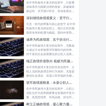
在中华民族伟大复兴的征程中，行政事
业体系作为国家治理的骨架，其健康高
效运转，关乎国计民生，牵动发展全
局。而在这...
深刻领悟政绩观要义：坚守行政事业初心，绘就为民服务新篇章
引言：时代的呼唤与初心的坚守 在中华
民族伟大复兴的征程上，我们正经历着
前所未有的机遇与挑战。国内外形势复
杂多变...
涵养为民政绩观，实干担当行稳致远：新时代公仆的价值坐标与实践航向
在中华民族伟大复兴的征程中，无数奋
斗者以汗水和智慧书写着时代的华章。
对于肩负社会发展重任的公职人员而
言，如何树...
端正政绩价值取向 砥砺为民服务初心：新时代公仆的责任与担当
在中华民族伟大复兴的历史征程中，公
职人员的执政理念和行为准则，无疑是
推动社会进步、实现人民幸福的关键所
在。时代...
筑牢政绩观根基：永葆公职人员本色的时代考量与实践路径
在中华民族伟大复兴的征程中，公职人
员队伍作为党和国家事业发展的中坚力
量，其思想境界、作风品格、担当作为
直接关系...
树立正确政绩观，凝心聚力履职尽责：新时代下的治理智慧与实践路径