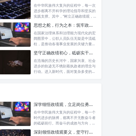
在中华民族伟大复兴的征程中，每一次
进步都离不开科学的理论指导和坚实的
实践支撑。其中，“树立正确政绩观，凝
心聚力...
思想之舵，行为之本：筑牢政绩观根基，永葆公职人员本色
在国家治理体系和治理能力现代化的宏
阔图景中，公职人员队伍无疑是中流砥
柱，是推动各项事业发展的关键力量。
他们的一...
坚守正确政绩初心，砥砺实干担当精神：新时代高质量发展的核心引擎
在浩瀚的历史长河中，国家兴衰、社会
进步的轨迹无不镌刻着执政者的理念与
行动。进入新时代，面对复杂多变的国
内外形势...
深学细悟政绩观，立足岗位勇争先：新时代奋斗者的思想指引与实践航标
在中华民族伟大复兴的征程中，每一个
时代进步的脉搏，都离不开无数奋斗者
的砥砺前行。而奋斗的成效与方向，又
深刻地依...
深刻领悟政绩观要义，坚守行政事业初心：新时代公仆的责任与担当