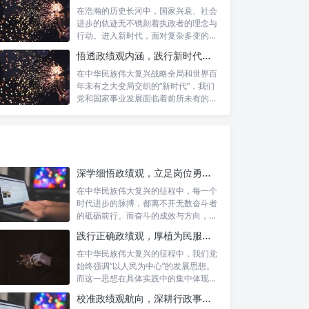
在浩瀚的历史长河中，国家兴衰、社会
进步的轨迹无不镌刻着执政者的理念与
行动。进入新时代，面对复杂多变的国
内外形势...
悟透政绩观内涵，践行新时代使命：书写高质量发展的时代答卷
在中华民族伟大复兴战略全局和世界百
年未有之大变局交织的“新时代”，我们
党和国家事业发展面临着前所未有的机
遇与挑...
深学细悟政绩观，立足岗位勇争先：新时代奋斗者的思想指引与实践航标
在中华民族伟大复兴的征程中，每一个
时代进步的脉搏，都离不开无数奋斗者
的砥砺前行。而奋斗的成效与方向，又
深刻地依...
践行正确政绩观，厚植为民服务根基：迈向高质量发展的根本遵循
在中华民族伟大复兴的征程中，我们党
始终强调“以人民为中心”的发展思想。
而这一思想在具体实践中的集中体现，
便是要...
校准政绩观航向，深耕行政事业本职：新时代高质量发展的双重 imperative