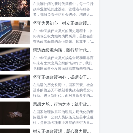
在波澜壮阔的新时代征程中，每一位行
政事业领域的建设者、管理者与服务
者，都肩负着推动社会进步、增进人民
福祉的崇高...
坚守为民初心，树立正确政绩观念：以人民为中心的治理之道
在中华民族伟大复兴的历史进程中，如
何确保公权力始终为民所用，是摆在所
有执政者面前的永恒课题。这其中，“坚
守为民...
悟透政绩观内涵，践行新时代使命：书写高质量发展的时代答卷
在中华民族伟大复兴战略全局和世界百
年未有之大变局交织的“新时代”，我们
党和国家事业发展面临着前所未有的机
遇与挑...
坚守正确政绩初心，砥砺实干担当精神：新时代高质量发展的核心引擎
在浩瀚的历史长河中，国家兴衰、社会
进步的轨迹无不镌刻着执政者的理念与
行动。进入新时代，面对复杂多变的国
内外形势...
思想之舵，行为之本：筑牢政绩观根基，永葆公职人员本色
在国家治理体系和治理能力现代化的宏
阔图景中，公职人员队伍无疑是中流砥
柱，是推动各项事业发展的关键力量。
他们的一...
树立正确政绩观，凝心聚力履职尽责：新时代下的治理智慧与实践路径