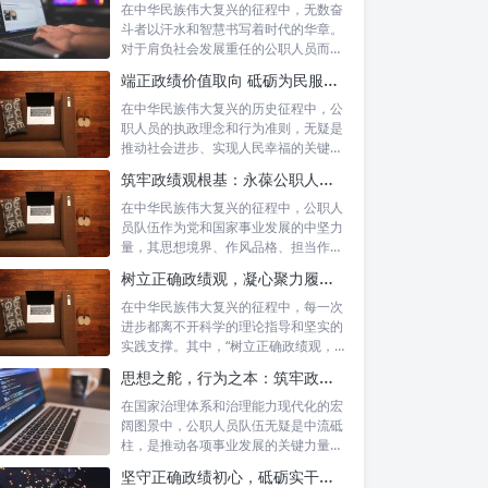
在中华民族伟大复兴的征程中，无数奋
斗者以汗水和智慧书写着时代的华章。
对于肩负社会发展重任的公职人员而
言，如何树...
端正政绩价值取向 砥砺为民服务初心：新时代公仆的责任与担当
在中华民族伟大复兴的历史征程中，公
职人员的执政理念和行为准则，无疑是
推动社会进步、实现人民幸福的关键所
在。时代...
筑牢政绩观根基：永葆公职人员本色的时代考量与实践路径
在中华民族伟大复兴的征程中，公职人
员队伍作为党和国家事业发展的中坚力
量，其思想境界、作风品格、担当作为
直接关系...
树立正确政绩观，凝心聚力履职尽责：新时代下的治理智慧与实践路径
在中华民族伟大复兴的征程中，每一次
进步都离不开科学的理论指导和坚实的
实践支撑。其中，“树立正确政绩观，凝
心聚力...
思想之舵，行为之本：筑牢政绩观根基，永葆公职人员本色
在国家治理体系和治理能力现代化的宏
阔图景中，公职人员队伍无疑是中流砥
柱，是推动各项事业发展的关键力量。
他们的一...
坚守正确政绩初心，砥砺实干担当精神：新时代高质量发展的核心引擎