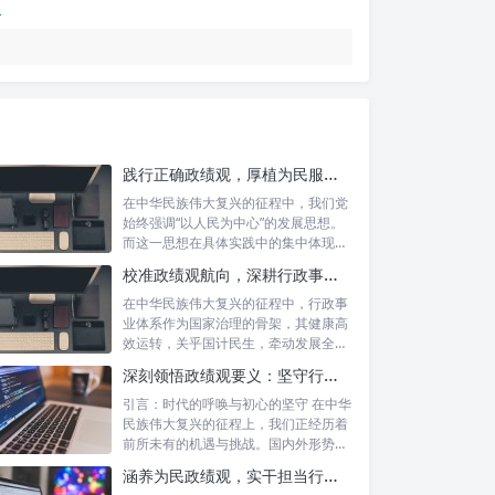
践行正确政绩观，厚植为民服务根基：迈向高质量发展的根本遵循
在中华民族伟大复兴的征程中，我们党
始终强调“以人民为中心”的发展思想。
而这一思想在具体实践中的集中体现，
便是要...
校准政绩观航向，深耕行政事业本职：新时代高质量发展的双重 imperative
在中华民族伟大复兴的征程中，行政事
业体系作为国家治理的骨架，其健康高
效运转，关乎国计民生，牵动发展全
局。而在这...
深刻领悟政绩观要义：坚守行政事业初心，绘就为民服务新篇章
引言：时代的呼唤与初心的坚守 在中华
民族伟大复兴的征程上，我们正经历着
前所未有的机遇与挑战。国内外形势复
杂多变...
涵养为民政绩观，实干担当行稳致远：新时代公仆的价值坐标与实践航向