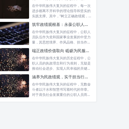
在中华民族伟大复兴的征程中，每一次
进步都离不开科学的理论指导和坚实的
实践支撑。其中，“树立正确政绩观，凝
心聚力...
筑牢政绩观根基：永葆公职人员本色的时代考量与实践路径
在中华民族伟大复兴的征程中，公职人
员队伍作为党和国家事业发展的中坚力
量，其思想境界、作风品格、担当作为
直接关系...
端正政绩价值取向 砥砺为民服务初心：新时代公仆的责任与担当
在中华民族伟大复兴的历史征程中，公
职人员的执政理念和行为准则，无疑是
推动社会进步、实现人民幸福的关键所
在。时代...
涵养为民政绩观，实干担当行稳致远：新时代公仆的价值坐标与实践航向
在中华民族伟大复兴的征程中，无数奋
斗者以汗水和智慧书写着时代的华章。
对于肩负社会发展重任的公职人员而
言，如何树...