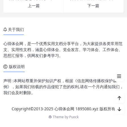
上一篇
下一篇
真抓实干：夯实发展基石
关于我们
勇担当：擎起责任大旗
心得体会网，是一个优秀实用文档分享平台，为大家提供各类常用范
奋发有为：点燃创新引擎
文、实用性文档，涵盖心得体会、党会发言、学习体会、工作体会、
思想汇报等，供网友们参考学习。
促发展：驶向辉煌未来
版权说明
协同并进：构建发展新格局
声明 :本网站尊重并保护知识产权，根据《信息网络传播权保护条
例》，如果我们转载的作品侵犯了您的权利,请在一个月内通知我们，
我们会及时删除。
Copyright©2013-2025 心得体会网 1895080.xyz 版权所有
Theme by
Puock