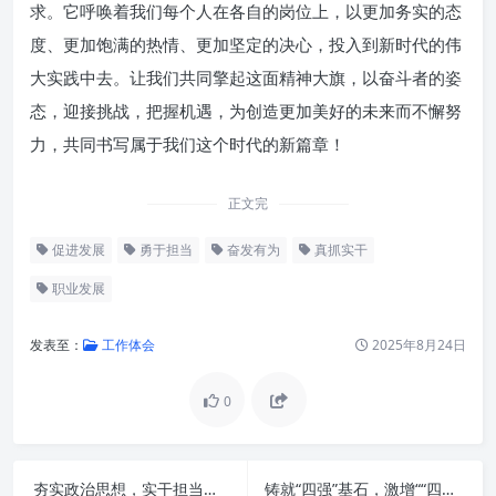
求。它呼唤着我们每个人在各自的岗位上，以更加务实的态
度、更加饱满的热情、更加坚定的决心，投入到新时代的伟
大实践中去。让我们共同擎起这面精神大旗，以奋斗者的姿
态，迎接挑战，把握机遇，为创造更加美好的未来而不懈努
力，共同书写属于我们这个时代的新篇章！
正文完
促进发展
勇于担当
奋发有为
真抓实干
职业发展
发表至：
工作体会
2025年8月24日
0
夯实政治思想，实干担当重效率：新时代高质量发展的核心密码
铸就“四强”基石，激增““四力”引擎：全面提升素质，共谱发展新篇