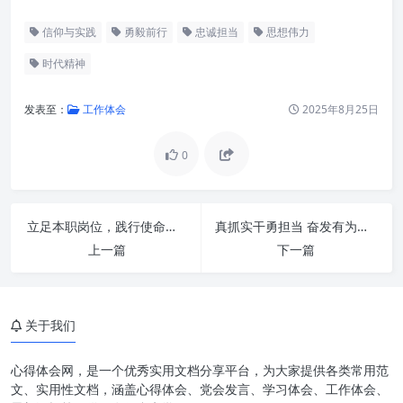
信仰与实践
勇毅前行
忠诚担当
思想伟力
时代精神
发表至：
工作体会
2025年8月25日
0
思想伟力的时代回响：指引方向
立足本职岗位，践行使命担当：成就卓越，点亮未来
真抓实干勇担当 奋发有为促发展：新时代高质量发展的核心密码
的灯塔与驱动变革的引擎
上一篇
下一篇
深刻感悟：从知到行的心灵洗礼
与精神升华
关于我们
忠诚担当：立足本职，勇挑重担
的时代召唤
心得体会网，是一个优秀实用文档分享平台，为大家提供各类常用范
勇毅前行：直面挑战，开创未来
文、实用性文档，涵盖心得体会、党会发言、学习体会、工作体会、