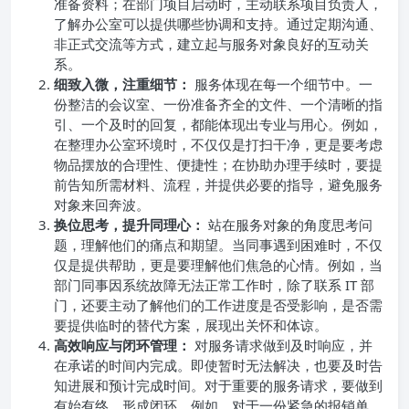
准备资料；在部门项目启动时，主动联系项目负责人，
了解办公室可以提供哪些协调和支持。通过定期沟通、
非正式交流等方式，建立起与服务对象良好的互动关
系。
细致入微，注重细节：
服务体现在每一个细节中。一
份整洁的会议室、一份准备齐全的文件、一个清晰的指
引、一个及时的回复，都能体现出专业与用心。例如，
在整理办公室环境时，不仅仅是打扫干净，更是要考虑
物品摆放的合理性、便捷性；在协助办理手续时，要提
前告知所需材料、流程，并提供必要的指导，避免服务
对象来回奔波。
换位思考，提升同理心：
站在服务对象的角度思考问
题，理解他们的痛点和期望。当同事遇到困难时，不仅
仅是提供帮助，更是要理解他们焦急的心情。例如，当
部门同事因系统故障无法正常工作时，除了联系 IT 部
门，还要主动了解他们的工作进度是否受影响，是否需
要提供临时的替代方案，展现出关怀和体谅。
高效响应与闭环管理：
对服务请求做到及时响应，并
在承诺的时间内完成。即使暂时无法解决，也要及时告
知进展和预计完成时间。对于重要的服务请求，要做到
有始有终，形成闭环。例如，对于一份紧急的报销单