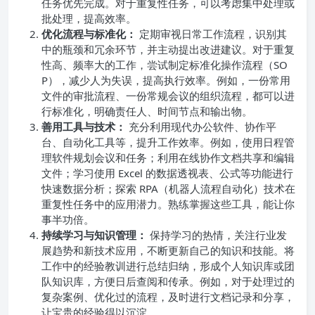
任务优先完成。对于重复性任务，可以考虑集中处理或
批处理，提高效率。
优化流程与标准化：
定期审视日常工作流程，识别其
中的瓶颈和冗余环节，并主动提出改进建议。对于重复
性高、频率大的工作，尝试制定标准化操作流程（SO
P），减少人为失误，提高执行效率。例如，一份常用
文件的审批流程、一份常规会议的组织流程，都可以进
行标准化，明确责任人、时间节点和输出物。
善用工具与技术：
充分利用现代办公软件、协作平
台、自动化工具等，提升工作效率。例如，使用日程管
理软件规划会议和任务；利用在线协作文档共享和编辑
文件；学习使用 Excel 的数据透视表、公式等功能进行
快速数据分析；探索 RPA（机器人流程自动化）技术在
重复性任务中的应用潜力。熟练掌握这些工具，能让你
事半功倍。
持续学习与知识管理：
保持学习的热情，关注行业发
展趋势和新技术应用，不断更新自己的知识和技能。将
工作中的经验教训进行总结归纳，形成个人知识库或团
队知识库，方便日后查阅和传承。例如，对于处理过的
复杂案例、优化过的流程，及时进行文档记录和分享，
让宝贵的经验得以沉淀。