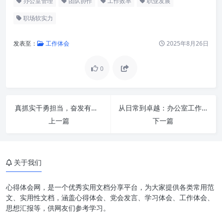
办公室管理
团队协作
工作效率
职业发展
职场软实力
发表至：
工作体会
2025年8月26日
0
序言：办公室工作的核心价值与
挑战
一、强化大局意识：站在全局看
真抓实干勇担当，奋发有为促发展：新时代下的行动指南与发展引擎
从日常到卓越：办公室工作“再上新台阶”的三维升级路径
问题，跳出“小我”成“大我”
上一篇
下一篇
二、强化服务意识：甘当“绿
叶”，成就“红花”
三、强化责任意识：精益求精，
关于我们
严谨细致
心得体会网，是一个优秀实用文档分享平台，为大家提供各类常用范
四、强化效率意识：智能工作，
文、实用性文档，涵盖心得体会、党会发言、学习体会、工作体会、
优化产出
思想汇报等，供网友们参考学习。