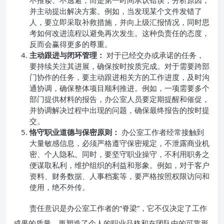
不推诿、不逃避，而是第一时间承认错误，分析原因，
并主动提出解决方案。例如，当发现某个文件发错了
人，要立即采取补救措施，并向上级汇报情况，同时思
考如何改进流程以避免再次发生。这种负责任的态度，
反而会赢得更多的尊重。
主动跟进与闭环管理：
对于已经交办或承诺的任务，
要持续关注其进展，确保按时按质完成。对于需要跨部
门协作的任务，要主动跟进相关方的工作进度，及时沟
通协调，确保整体项目顺利推进。例如，一项需要多个
部门提供材料的报告，办公室人员要定期提醒和催促，
并协调解决过程中出现的问题，确保最终报告的按时提
交。
恪守职业道德与保密原则：
办公室工作者经常接触到
大量敏感信息，必须严格遵守保密规定，不泄露商业机
密、个人隐私。同时，要坚守职业操守，不利用职务之
便谋取私利，维护组织的利益和形象。例如，对于客户
资料、财务数据、人事档案等，要严格按照权限访问和
使用，绝不外传。
责任意识是办公室工作者的“脊梁”，它不仅决定了工作
成果的质量，更塑造了个人的职业品格和在团队中的可靠形