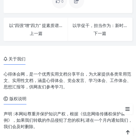
0
苦修“内功”：筑牢办公室工作的
精神基石
以“四强”增“四力” 提素质谱新篇：新时代高质量发展的核心引擎
以学促干，担当作为：新时代高质量发展的核心引擎
上一篇
下一篇
锻造“外功”：提升办公室工作的
实战能力
做好“三服务”：诠释办公室工作
关于我们
的核心价值
新时代办公室工作的挑战与机遇
心得体会网，是一个优秀实用文档分享平台，为大家提供各类常用范
文、实用性文档，涵盖心得体会、党会发言、学习体会、工作体会、
苦修内外兼修，方能服务出彩：
思想汇报等，供网友们参考学习。
实践路径
版权说明
结语
声明 :本网站尊重并保护知识产权，根据《信息网络传播权保护条
例》，如果我们转载的作品侵犯了您的权利,请在一个月内通知我们，
我们会及时删除。