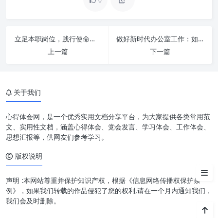
0
序章：时代呼唤的磅礴力量
立足本职岗位，践行使命担当：点亮平凡，成就非凡
做好新时代办公室工作：如何精准扭住“三根针”？
上一篇
下一篇
真抓实干：务实求真，根基所在
勇担当：责任如山，使命在肩
关于我们
奋发有为：积极进取，动力之源
促发展：目标所向，价值彰显
心得体会网，是一个优秀实用文档分享平台，为大家提供各类常用范
文、实用性文档，涵盖心得体会、党会发言、学习体会、工作体会、
实践路径：如何将理念转化为行
思想汇报等，供网友们参考学习。
动
版权说明
结语：新征程上再谱新篇
声明 :本网站尊重并保护知识产权，根据《信息网络传播权保护条
例》，如果我们转载的作品侵犯了您的权利,请在一个月内通知我们，
我们会及时删除。