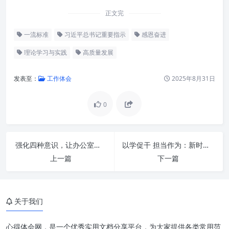
正文完
一流标准
习近平总书记重要指示
感恩奋进
理论学习与实践
高质量发展
发表至：
工作体会
2025年8月31日
0
强化四种意识，让办公室工作事半功倍：深度解析与实践指南
以学促干 担当作为：新时代奋斗者的精神底色与行动指南
上一篇
下一篇
深刻领会核心要义，筑牢思想根
关于我们
基
始终感恩奋进，凝聚磅礴力量
心得体会网，是一个优秀实用文档分享平台，为大家提供各类常用范