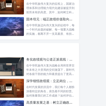
在中华民族伟大复兴的征程上，国家治
理体系和治理能力现代化建设被提升到
前所未有的高度。其中，如何树立科学
的政绩观...
固本培元：端正政绩价值取向，永葆为民服务初心
在中华民族迈向伟大复兴的征程中，每
一个时代命题的破解、每一项重大战略
的实施，都离不开一支高素质、有担当
的干部队...
务实政绩观与公道正派底线：新时代干部担当作为的“压舱石”
在中华民族伟大复兴战略全局和世界百
年未有之大变局的交织激荡下，新时代
对各级干部的能力和素质提出了更高要
求。其中...
深学细悟政绩观：立足岗位，争做新时代的实干先锋
在时代发展的洪流中，我们每个人都扮
演着特定的角色，肩负着不同的职责。
如何衡量我们的工作成效？如何评估我
们的价值...
高质量发展之基：树立正确政绩理念，锤炼务实工作作风