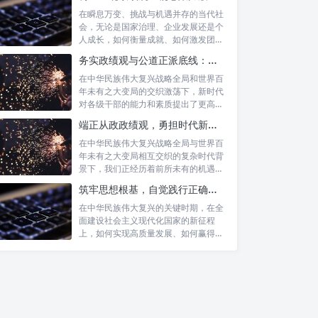
在瞬息万变、挑战与机遇并存的当代社
会，无论是国家治理、企业发展还是个
人成长，如何衡量成就、如何激发团队
协作、如...
务实政绩观与公道正派底线：新时代干部担当作为的“压舱石”
在中华民族伟大复兴战略全局和世界百
年未有之大变局的交织激荡下，新时代
对各级干部的能力和素质提出了更高要
求。其中...
端正从政政绩观，勇担时代新使命：新征程上的责任与担当
在中华民族伟大复兴战略全局与世界百
年未有之大变局相互交织的复杂时代背
景下，我们正经历着前所未有的机遇与
挑战。这...
筑牢思想根基，自觉践行正确政绩观：以实绩赢得民心，以担当开创未来
在中华民族伟大复兴的关键时期，在全
面建设社会主义现代化国家的新征程
上，如何实现高质量发展、如何赢得人
民的真心拥...