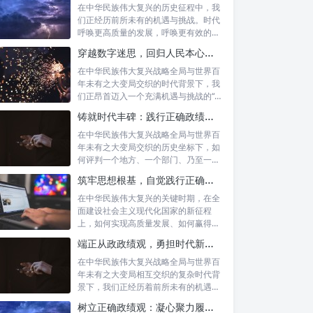
在中华民族伟大复兴的历史征程中，我
们正经历前所未有的机遇与挑战。时代
呼唤更高质量的发展，呼唤更有效的治
理能力，...
穿越数字迷思，回归人民本心：悟透政绩观内涵，践行新时代使命
在中华民族伟大复兴战略全局与世界百
年未有之大变局交织的时代背景下，我
们正昂首迈入一个充满机遇与挑战的“新
时代”...
铸就时代丰碑：践行正确政绩观，实干笃行显作为
在中华民族伟大复兴战略全局与世界百
年未有之大变局交织的历史坐标下，如
何评判一个地方、一个部门、乃至一名
领导干部...
筑牢思想根基，自觉践行正确政绩观：以实绩赢得民心，以担当开创未来
在中华民族伟大复兴的关键时期，在全
面建设社会主义现代化国家的新征程
上，如何实现高质量发展、如何赢得人
民的真心拥...
端正从政政绩观，勇担时代新使命：新征程上的责任与担当
在中华民族伟大复兴战略全局与世界百
年未有之大变局相互交织的复杂时代背
景下，我们正经历着前所未有的机遇与
挑战。这...
树立正确政绩观：凝心聚力履职尽责的根本保障与实践路径