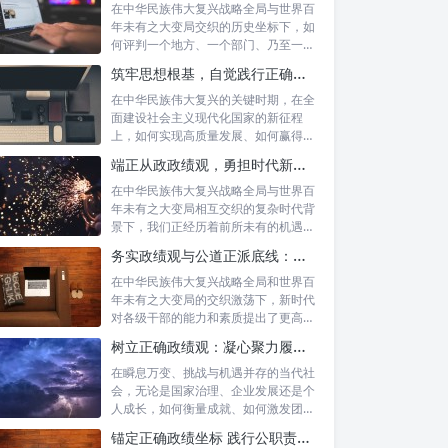
在中华民族伟大复兴战略全局与世界百
年未有之大变局交织的历史坐标下，如
何评判一个地方、一个部门、乃至一名
领导干部...
筑牢思想根基，自觉践行正确政绩观：以实绩赢得民心，以担当开创未来
在中华民族伟大复兴的关键时期，在全
面建设社会主义现代化国家的新征程
上，如何实现高质量发展、如何赢得人
民的真心拥...
端正从政政绩观，勇担时代新使命：新征程上的责任与担当
在中华民族伟大复兴战略全局与世界百
年未有之大变局相互交织的复杂时代背
景下，我们正经历着前所未有的机遇与
挑战。这...
务实政绩观与公道正派底线：新时代干部担当作为的“压舱石”
在中华民族伟大复兴战略全局和世界百
年未有之大变局的交织激荡下，新时代
对各级干部的能力和素质提出了更高要
求。其中...
树立正确政绩观：凝心聚力履职尽责的根本保障与实践路径
在瞬息万变、挑战与机遇并存的当代社
会，无论是国家治理、企业发展还是个
人成长，如何衡量成就、如何激发团队
协作、如...
锚定正确政绩坐标 践行公职责任担当：新时代国家治理的基石