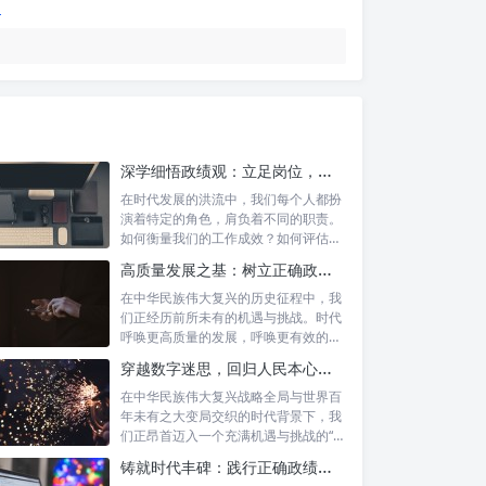
深学细悟政绩观：立足岗位，争做新时代的实干先锋
在时代发展的洪流中，我们每个人都扮
演着特定的角色，肩负着不同的职责。
如何衡量我们的工作成效？如何评估我
们的价值...
高质量发展之基：树立正确政绩理念，锤炼务实工作作风
在中华民族伟大复兴的历史征程中，我
们正经历前所未有的机遇与挑战。时代
呼唤更高质量的发展，呼唤更有效的治
理能力，...
穿越数字迷思，回归人民本心：悟透政绩观内涵，践行新时代使命
在中华民族伟大复兴战略全局与世界百
年未有之大变局交织的时代背景下，我
们正昂首迈入一个充满机遇与挑战的“新
时代”...
铸就时代丰碑：践行正确政绩观，实干笃行显作为