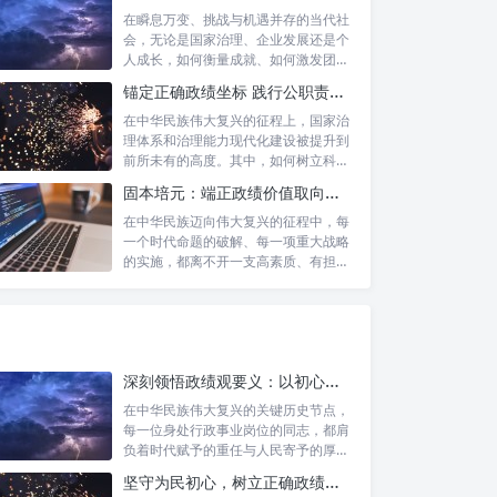
在瞬息万变、挑战与机遇并存的当代社
会，无论是国家治理、企业发展还是个
人成长，如何衡量成就、如何激发团队
协作、如...
锚定正确政绩坐标 践行公职责任担当：新时代国家治理的基石
在中华民族伟大复兴的征程上，国家治
理体系和治理能力现代化建设被提升到
前所未有的高度。其中，如何树立科学
的政绩观...
固本培元：端正政绩价值取向，永葆为民服务初心
在中华民族迈向伟大复兴的征程中，每
一个时代命题的破解、每一项重大战略
的实施，都离不开一支高素质、有担当
的干部队...
深刻领悟政绩观要义：以初心坚守铸就人民满意政绩
在中华民族伟大复兴的关键历史节点，
每一位身处行政事业岗位的同志，都肩
负着时代赋予的重任与人民寄予的厚
望。面对复...
坚守为民初心，树立正确政绩观：新时代高质量发展的精神坐标