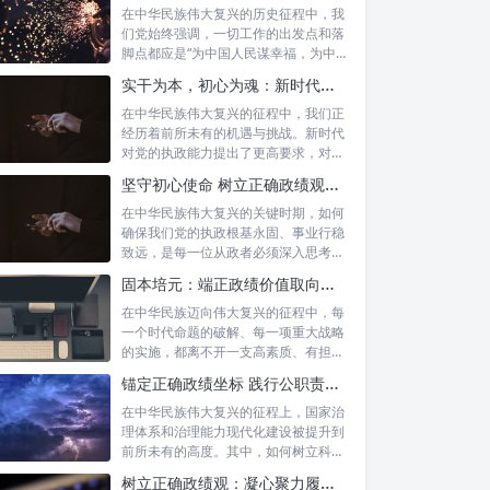
在中华民族伟大复兴的历史征程中，我
们党始终强调，一切工作的出发点和落
脚点都应是“为中国人民谋幸福，为中华
民族谋...
实干为本，初心为魂：新时代政绩观的深度践行与为民服务
在中华民族伟大复兴的征程中，我们正
经历着前所未有的机遇与挑战。新时代
对党的执政能力提出了更高要求，对各
级干部的...
坚守初心使命 树立正确政绩观：新时代为政者的高度自觉与担当
在中华民族伟大复兴的关键时期，如何
确保我们党的执政根基永固、事业行稳
致远，是每一位从政者必须深入思考的
时代课题...
固本培元：端正政绩价值取向，永葆为民服务初心
在中华民族迈向伟大复兴的征程中，每
一个时代命题的破解、每一项重大战略
的实施，都离不开一支高素质、有担当
的干部队...
锚定正确政绩坐标 践行公职责任担当：新时代国家治理的基石
在中华民族伟大复兴的征程上，国家治
理体系和治理能力现代化建设被提升到
前所未有的高度。其中，如何树立科学
的政绩观...
树立正确政绩观：凝心聚力履职尽责的根本保障与实践路径