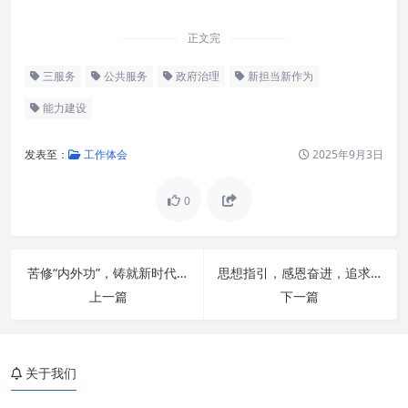
正文完
三服务
公共服务
政府治理
新担当新作为
能力建设
发表至：
工作体会
2025年9月3日
0
承前启后：深刻理解“三服务”的
核心要义与时代价值
苦修“内外功”，铸就新时代办公室“三服务”的卓越之路
思想指引，感恩奋进，追求一流：深入学习贯彻习近平总书记重要指示精神的时代篇章
锻造“新担当”：勇于作为的内在
上一篇
下一篇
驱动力
展现“新作为”：实干笃行的外在
表现力
关于我们
塑造“新气象”：风清气正的生态