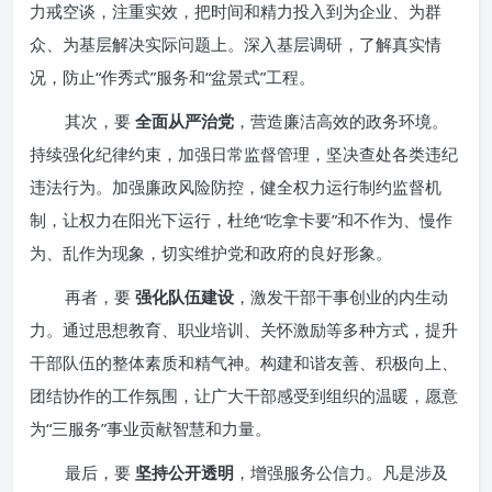
力戒空谈，注重实效，把时间和精力投入到为企业、为群
众、为基层解决实际问题上。深入基层调研，了解真实情
况，防止“作秀式”服务和“盆景式”工程。
其次，要
全面从严治党
，营造廉洁高效的政务环境。
持续强化纪律约束，加强日常监督管理，坚决查处各类违纪
违法行为。加强廉政风险防控，健全权力运行制约监督机
制，让权力在阳光下运行，杜绝“吃拿卡要”和不作为、慢作
为、乱作为现象，切实维护党和政府的良好形象。
再者，要
强化队伍建设
，激发干部干事创业的内生动
力。通过思想教育、职业培训、关怀激励等多种方式，提升
干部队伍的整体素质和精气神。构建和谐友善、积极向上、
团结协作的工作氛围，让广大干部感受到组织的温暖，愿意
为“三服务”事业贡献智慧和力量。
最后，要
坚持公开透明
，增强服务公信力。凡是涉及