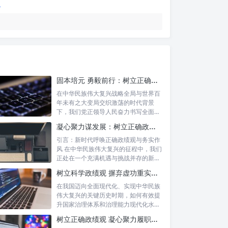
固本培元 勇毅前行：树立正确政绩观，坚守初心勇担当的时代命题与实践方略
在中华民族伟大复兴战略全局与世界百
年未有之大变局交织激荡的时代背景
下，我们党正领导人民奋力书写全面建
设社会主义...
凝心聚力谋发展：树立正确政绩理念，锤炼务实工作作风
引言：新时代呼唤正确政绩观与务实作
风 在中华民族伟大复兴的征程中，我们
正处在一个充满机遇与挑战并存的新时
代。高...
树立科学政绩观 摒弃虚功重实绩：迈向高质量发展的必由之路
在我国迈向全面现代化、实现中华民族
伟大复兴的关键历史时期，如何有效提
升国家治理体系和治理能力现代化水
平，推动经...
树立正确政绩观 凝心聚力履职尽责：新时代干事创业的根本遵循