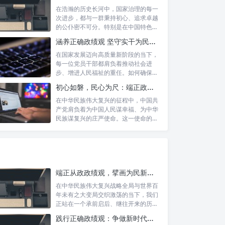
在浩瀚的历史长河中，国家治理的每一
次进步，都与一群秉持初心、追求卓越
的公仆密不可分。特别是在中国特色社
会主义进...
涵养正确政绩观 坚守实干为民情怀：新时代干部成长的双重基石
在国家发展迈向高质量新阶段的当下，
每一位党员干部都肩负着推动社会进
步、增进人民福祉的重任。如何确保我
们的工作真...
初心如磐，民心为尺：端正政绩价值取向，砥砺为民服务初心的新时代答卷
在中华民族伟大复兴的征程中，中国共
产党肩负着为中国人民谋幸福、为中华
民族谋复兴的庄严使命。这一使命的实
现，离不...
端正从政政绩观，擘画为民新篇章：勇担时代新使命的责任与自觉
在中华民族伟大复兴战略全局与世界百
年未有之大变局交织激荡的当下，我们
正站在一个承前启后、继往开来的历史
交汇点上...
践行正确政绩观：争做新时代人民信赖的合格公职人员