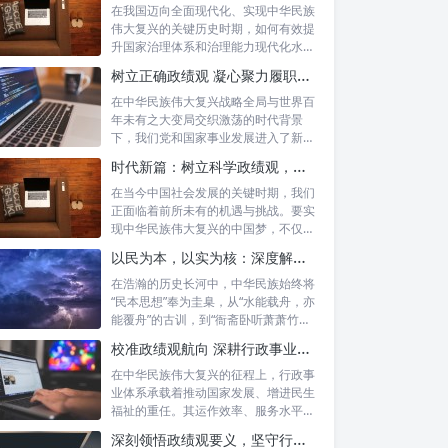
在我国迈向全面现代化、实现中华民族
伟大复兴的关键历史时期，如何有效提
升国家治理体系和治理能力现代化水
平，推动经...
树立正确政绩观 凝心聚力履职尽责：新时代干事创业的根本遵循
在中华民族伟大复兴战略全局与世界百
年未有之大变局交织激荡的时代背景
下，我们党和国家事业发展进入了新的
历史阶段。...
时代新篇：树立科学政绩观，摒弃虚功重实绩，迈向高质量发展
在当今中国社会发展的关键时期，我们
正面临着前所未有的机遇与挑战。要实
现中华民族伟大复兴的中国梦，不仅需
要宏观的...
以民为本，以实为核：深度解析坚守为民初心与正确政绩观念的融合路径
在浩瀚的历史长河中，中华民族始终将
“民本思想”奉为圭臬，从“水能载舟，亦
能覆舟”的古训，到“衙斋卧听萧萧竹，
疑...
校准政绩观航向 深耕行政事业本职：新时代高质量发展的核心密码
在中华民族伟大复兴的征程上，行政事
业体系承载着推动国家发展、增进民生
福祉的重任。其运作效率、服务水平乃
至发展方...
深刻领悟政绩观要义，坚守行政事业初心：新时代公仆的使命与担当