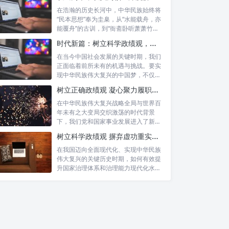
在浩瀚的历史长河中，中华民族始终将
“民本思想”奉为圭臬，从“水能载舟，亦
能覆舟”的古训，到“衙斋卧听萧萧竹，
疑...
时代新篇：树立科学政绩观，摒弃虚功重实绩，迈向高质量发展
在当今中国社会发展的关键时期，我们
正面临着前所未有的机遇与挑战。要实
现中华民族伟大复兴的中国梦，不仅需
要宏观的...
树立正确政绩观 凝心聚力履职尽责：新时代干事创业的根本遵循
在中华民族伟大复兴战略全局与世界百
年未有之大变局交织激荡的时代背景
下，我们党和国家事业发展进入了新的
历史阶段。...
树立科学政绩观 摒弃虚功重实绩：迈向高质量发展的必由之路
在我国迈向全面现代化、实现中华民族
伟大复兴的关键历史时期，如何有效提
升国家治理体系和治理能力现代化水
平，推动经...
解构“三根针”的时代内涵