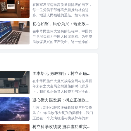
在国家发展迈向高质量新阶段的当下，
每一位党员干部都肩负着推动社会进
步、增进人民福祉的重任。如何确保我
们的工作真...
初心如磐，民心为尺：端正政绩价值取向，砥砺为民服务初心的新时代答卷
在中华民族伟大复兴的征程中，中国共
产党肩负着为中国人民谋幸福、为中华
民族谋复兴的庄严使命。这一使命的实
现，离不...
固本培元 勇毅前行：树立正确政绩观，坚守初心勇担当的时代命题与实践方略
在中华民族伟大复兴战略全局与世界百
年未有之大变局交织激荡的时代背景
下，我们党正领导人民奋力书写全面建
设社会主义...
凝心聚力谋发展：树立正确政绩理念，锤炼务实工作作风
引言：新时代呼唤正确政绩观与务实作
风 在中华民族伟大复兴的征程中，我们
正处在一个充满机遇与挑战并存的新时
代。高...
树立科学政绩观 摒弃虚功重实绩：迈向高质量发展的必由之路