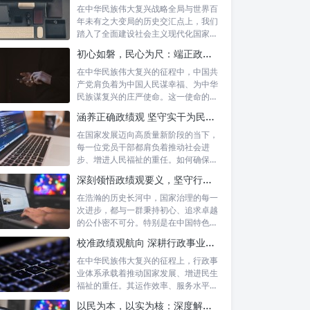
在中华民族伟大复兴战略全局与世界百
年未有之大变局的历史交汇点上，我们
踏入了全面建设社会主义现代化国家的
新征程。...
初心如磐，民心为尺：端正政绩价值取向，砥砺为民服务初心的新时代答卷
在中华民族伟大复兴的征程中，中国共
产党肩负着为中国人民谋幸福、为中华
民族谋复兴的庄严使命。这一使命的实
现，离不...
涵养正确政绩观 坚守实干为民情怀：新时代干部成长的双重基石
在国家发展迈向高质量新阶段的当下，
每一位党员干部都肩负着推动社会进
步、增进人民福祉的重任。如何确保我
们的工作真...
深刻领悟政绩观要义，坚守行政事业初心：新时代公仆的使命与担当
在浩瀚的历史长河中，国家治理的每一
次进步，都与一群秉持初心、追求卓越
的公仆密不可分。特别是在中国特色社
会主义进...
校准政绩观航向 深耕行政事业本职：新时代高质量发展的核心密码
在中华民族伟大复兴的征程上，行政事
业体系承载着推动国家发展、增进民生
福祉的重任。其运作效率、服务水平乃
至发展方...
以民为本，以实为核：深度解析坚守为民初心与正确政绩观念的融合路径