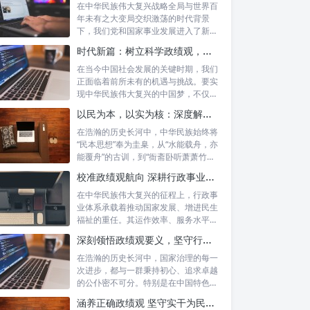
在中华民族伟大复兴战略全局与世界百
年未有之大变局交织激荡的时代背景
下，我们党和国家事业发展进入了新的
历史阶段。...
时代新篇：树立科学政绩观，摒弃虚功重实绩，迈向高质量发展
在当今中国社会发展的关键时期，我们
正面临着前所未有的机遇与挑战。要实
现中华民族伟大复兴的中国梦，不仅需
要宏观的...
以民为本，以实为核：深度解析坚守为民初心与正确政绩观念的融合路径
在浩瀚的历史长河中，中华民族始终将
“民本思想”奉为圭臬，从“水能载舟，亦
能覆舟”的古训，到“衙斋卧听萧萧竹，
疑...
校准政绩观航向 深耕行政事业本职：新时代高质量发展的核心密码
在中华民族伟大复兴的征程上，行政事
业体系承载着推动国家发展、增进民生
福祉的重任。其运作效率、服务水平乃
至发展方...
深刻领悟政绩观要义，坚守行政事业初心：新时代公仆的使命与担当
在浩瀚的历史长河中，国家治理的每一
次进步，都与一群秉持初心、追求卓越
的公仆密不可分。特别是在中国特色社
会主义进...
涵养正确政绩观 坚守实干为民情怀：新时代干部成长的双重基石