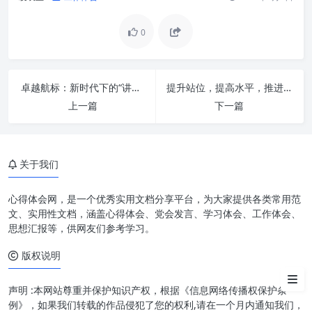
0
深刻领会：习近平总书记重要指
示精神的时代内涵
知恩图报：将“感恩”内化为奋进
卓越航标：新时代下的“讲政治 守纪律 负责任 有效率”深度剖析
提升站位，提高水平，推进办公室工作再上新台阶：开启办公室专业化新篇章
的动力
上一篇
下一篇
锐意进取：以“奋进”姿态应对挑
战、开创未来
关于我们
追求卓越：以“一流标准”铸就高
质量发展基石
心得体会网，是一个优秀实用文档分享平台，为大家提供各类常用范
理论与实践：将指示精神转化为
文、实用性文档，涵盖心得体会、党会发言、学习体会、工作体会、
具体行动
思想汇报等，供网友们参考学习。
版权说明
汇聚力量：在感恩奋进中实现中
华民族伟大复兴
声明 :本网站尊重并保护知识产权，根据《信息网络传播权保护条
例》，如果我们转载的作品侵犯了您的权利,请在一个月内通知我们，