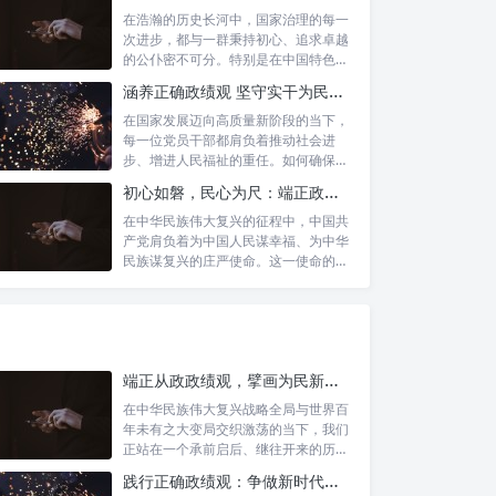
在浩瀚的历史长河中，国家治理的每一
次进步，都与一群秉持初心、追求卓越
的公仆密不可分。特别是在中国特色社
会主义进...
涵养正确政绩观 坚守实干为民情怀：新时代干部成长的双重基石
在国家发展迈向高质量新阶段的当下，
每一位党员干部都肩负着推动社会进
步、增进人民福祉的重任。如何确保我
们的工作真...
初心如磐，民心为尺：端正政绩价值取向，砥砺为民服务初心的新时代答卷
在中华民族伟大复兴的征程中，中国共
产党肩负着为中国人民谋幸福、为中华
民族谋复兴的庄严使命。这一使命的实
现，离不...
端正从政政绩观，擘画为民新篇章：勇担时代新使命的责任与自觉
在中华民族伟大复兴战略全局与世界百
年未有之大变局交织激荡的当下，我们
正站在一个承前启后、继往开来的历史
交汇点上...
践行正确政绩观：争做新时代人民信赖的合格公职人员