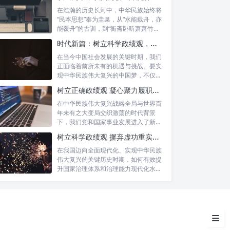
在浩瀚的历史长河中，中华民族始终将
“民本思想”奉为圭臬，从“水能载舟，亦
能覆舟”的古训，到“衙斋卧听萧萧竹，
疑...
时代新篇：树立科学政绩观，摒弃虚功重实绩，迈向高质量发展
在当今中国社会发展的关键时期，我们
正面临着前所未有的机遇与挑战。要实
现中华民族伟大复兴的中国梦，不仅需
要宏观的...
序章：时代呼唤的行动哲学
树立正确政绩观 凝心聚力履职尽责：新时代干事创业的根本遵循
在中华民族伟大复兴战略全局与世界百
真抓实干：奠定发展基石
年未有之大变局交织激荡的时代背景
下，我们党和国家事业发展进入了新的
勇于担当：擎起责任大旗
历史阶段。...
树立科学政绩观 摒弃虚功重实绩：迈向高质量发展的必由之路
奋发有为：激发创新活力
在我国迈向全面现代化、实现中华民族
伟大复兴的关键历史时期，如何有效提
升国家治理体系和治理能力现代化水
促进发展：实现愿景目标
平，推动经...
如何践行：将理念化为行动
结语：新时代的奋进号角