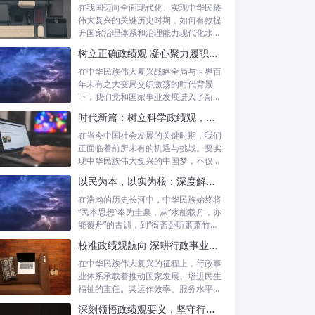
在我国迈向全面现代化、实现中华民族
伟大复兴的关键历史时期，如何有效提
升国家治理体系和治理能力现代化水
平，推动经...
树立正确政绩观 凝心聚力履职尽责：新时代干事创业的根本遵循
在中华民族伟大复兴战略全局与世界百
年未有之大变局交织激荡的时代背景
下，我们党和国家事业发展进入了新的
历史阶段。...
时代新篇：树立科学政绩观，摒弃虚功重实绩，迈向高质量发展
在当今中国社会发展的关键时期，我们
正面临着前所未有的机遇与挑战。要实
现中华民族伟大复兴的中国梦，不仅需
要宏观的...
以民为本，以实为核：深度解析坚守为民初心与正确政绩观念的融合路径
在浩瀚的历史长河中，中华民族始终将
“民本思想”奉为圭臬，从“水能载舟，亦
能覆舟”的古训，到“衙斋卧听萧萧竹，
疑...
校准政绩观航向 深耕行政事业本职：新时代高质量发展的核心密码
在中华民族伟大复兴的征程上，行政事
业体系承载着推动国家发展、增进民生
福祉的重任。其运作效率、服务水平乃
至发展方...
深刻领悟政绩观要义，坚守行政事业初心：新时代公仆的使命与担当