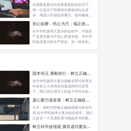
在国家发展迈向高质量新阶段的当下，
每一位党员干部都肩负着推动社会进
步、增进人民福祉的重任。如何确保我
们的工作真...
初心如磐，民心为尺：端正政绩价值取向，砥砺为民服务初心的新时代答卷
在中华民族伟大复兴的征程中，中国共
产党肩负着为中国人民谋幸福、为中华
民族谋复兴的庄严使命。这一使命的实
现，离不...
固本培元 勇毅前行：树立正确政绩观，坚守初心勇担当的时代命题与实践方略
在中华民族伟大复兴战略全局与世界百
年未有之大变局交织激荡的时代背景
下，我们党正领导人民奋力书写全面建
设社会主义...
凝心聚力谋发展：树立正确政绩理念，锤炼务实工作作风
引言：新时代呼唤正确政绩观与务实作
风 在中华民族伟大复兴的征程中，我们
正处在一个充满机遇与挑战并存的新时
代。高...
树立科学政绩观 摒弃虚功重实绩：迈向高质量发展的必由之路