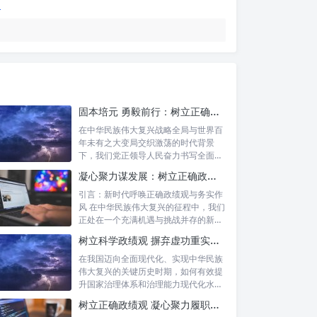
固本培元 勇毅前行：树立正确政绩观，坚守初心勇担当的时代命题与实践方略
在中华民族伟大复兴战略全局与世界百
年未有之大变局交织激荡的时代背景
下，我们党正领导人民奋力书写全面建
设社会主义...
凝心聚力谋发展：树立正确政绩理念，锤炼务实工作作风
引言：新时代呼唤正确政绩观与务实作
风 在中华民族伟大复兴的征程中，我们
正处在一个充满机遇与挑战并存的新时
代。高...
树立科学政绩观 摒弃虚功重实绩：迈向高质量发展的必由之路
在我国迈向全面现代化、实现中华民族
伟大复兴的关键历史时期，如何有效提
升国家治理体系和治理能力现代化水
平，推动经...
树立正确政绩观 凝心聚力履职尽责：新时代干事创业的根本遵循