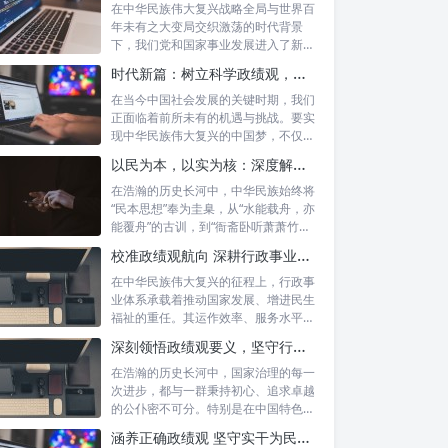
在中华民族伟大复兴战略全局与世界百
年未有之大变局交织激荡的时代背景
下，我们党和国家事业发展进入了新的
历史阶段。...
时代新篇：树立科学政绩观，摒弃虚功重实绩，迈向高质量发展
在当今中国社会发展的关键时期，我们
正面临着前所未有的机遇与挑战。要实
现中华民族伟大复兴的中国梦，不仅需
要宏观的...
以民为本，以实为核：深度解析坚守为民初心与正确政绩观念的融合路径
在浩瀚的历史长河中，中华民族始终将
“民本思想”奉为圭臬，从“水能载舟，亦
能覆舟”的古训，到“衙斋卧听萧萧竹，
疑...
校准政绩观航向 深耕行政事业本职：新时代高质量发展的核心密码
在中华民族伟大复兴的征程上，行政事
业体系承载着推动国家发展、增进民生
福祉的重任。其运作效率、服务水平乃
至发展方...
深刻领悟政绩观要义，坚守行政事业初心：新时代公仆的使命与担当
在浩瀚的历史长河中，国家治理的每一
次进步，都与一群秉持初心、追求卓越
的公仆密不可分。特别是在中国特色社
会主义进...
涵养正确政绩观 坚守实干为民情怀：新时代干部成长的双重基石