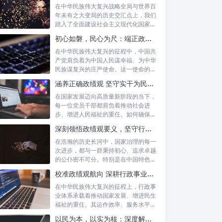
在中华民族伟大复兴战略全局与世界百
年未有之大变局的历史交汇点上，我们
踏入了全面建设社会主义现代化国家的
新征程。...
初心如磐，民心为尺：端正政绩价值取向，砥砺为民服务初心的新时代答卷
在中华民族伟大复兴的征程中，中国共
产党肩负着为中国人民谋幸福、为中华
民族谋复兴的庄严使命。这一使命的实
现，离不...
涵养正确政绩观 坚守实干为民情怀：新时代干部成长的双重基石
在国家发展迈向高质量新阶段的当下，
每一位党员干部都肩负着推动社会进
步、增进人民福祉的重任。如何确保我
们的工作真...
深刻领悟政绩观要义，坚守行政事业初心：新时代公仆的使命与担当
在浩瀚的历史长河中，国家治理的每一
次进步，都与一群秉持初心、追求卓越
的公仆密不可分。特别是在中国特色社
会主义进...
校准政绩观航向 深耕行政事业本职：新时代高质量发展的核心密码
在中华民族伟大复兴的征程上，行政事
业体系承载着推动国家发展、增进民生
福祉的重任。其运作效率、服务水平乃
至发展方...
以民为本，以实为核：深度解析坚守为民初心与正确政绩观念的融合路径