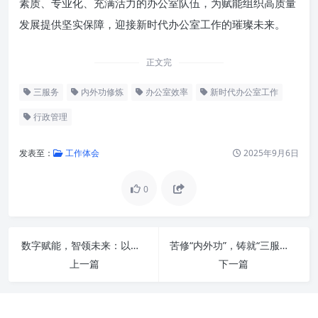
素质、专业化、充满活力的办公室队伍，为赋能组织高质量
发展提供坚实保障，迎接新时代办公室工作的璀璨未来。
正文完
三服务
内外功修炼
办公室效率
新时代办公室工作
行政管理
发表至：
工作体会
2025年9月6日
0
数字赋能，智领未来：以信息化驱动办公厅主动作为，服务大局现代化
苦修“内外功”，铸就“三服务”铁军：新时代办公室工作提质增效的深层密码
上一篇
下一篇
内外兼修，锻造办公室核心竞争
力
精准“三服务”，赋能组织高质量