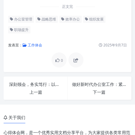
正文完
办公室管理
战略思维
效率办公
组织发展
职场提升
发表至：
工作体会
2025年9月7日
0
锚定新坐标：为什么“提升站位”
至关重要？
深刻领会，务实笃行：以习近平总书记重要指示精神引领办公室工作迈向新高度
做好新时代办公室工作：紧紧扭住“三根针”，激活组织生命力
锻造硬实力：如何“提高水平”赋
上一篇
下一篇
能办公室？
融合驱动：以“站位”引领“水
平”，以“水平”支撑“站位”
关于我们
路径清晰：推进办公室工作“再
上新台阶”的具体策略
心得体会网，是一个优秀实用文档分享平台，为大家提供各类常用范