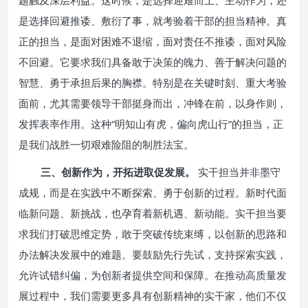
题触及深层利益。这时候，是选择迎难而上、主动作为，还
是选择回避推诿、敷衍了事，就考验着干部的担当精神。真
正的担当，是面对困难不退缩，面对责任不推诿，面对风险
不回避。它要求我们具备敢于决策的魄力、善于解决问题的
智慧、勇于承担后果的胸襟。特别是在关键时刻、重大考验
面前，尤其需要领导干部挺身而出，冲锋在前，以身作则，
发挥表率作用。这种“明知山有虎，偏向虎山行”的担当，正
是我们战胜一切艰难险阻的制胜法宝。
三、创新作为，开拓进取促发展。
实干担当并非墨守
成规，而是在实践中不断探索、勇于创新的过程。新时代面
临新问题、新挑战，也孕育着新机遇、新动能。实干担当要
求我们打破思维定势，敢于突破传统束缚，以创新的思路和
办法解决发展中的难题。要鼓励先行先试，支持探索实践，
允许试错纠偏，为创新者提供空间和保障。在推动高质量发
展过程中，我们需要更多具有创新精神的实干家，他们不仅