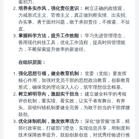
鉴别力。
培养务实作风，强化责任意识：
树立正确的政绩观，
力戒形式主义、官僚主义，真正做到察实情、出实招、
办实事。勇于面对问题，敢于承担责任，不推诿、不扯
皮。
掌握科学方法，提升工作效能：
学习先进管理理念，
善用现代科技工具，优化工作流程，提高时间管理能
力，不断探索提升效率的新途径。
在组织层面：
强化思想引领，健全教育机制：
党委（党组）要发挥
核心作用，加强对党员干部的思想政治教育，创新教育
形式，确保党的理论深入人心，筑牢理想信念根基。
树立鲜明导向，激励实干担当：
建立健全科学的考核
评价机制，重实绩、看实效，让实干者有舞台、有奔
头。容错纠错机制要健全完善，为敢于担当的干部撑腰
鼓劲。
优化体制机制，激发效率活力：
深化“放管服”改革，精
简行政审批，打破部门壁垒，实现信息共享，用制度和
技术保障效率提升。鼓励创新创造，对优秀经验进行推