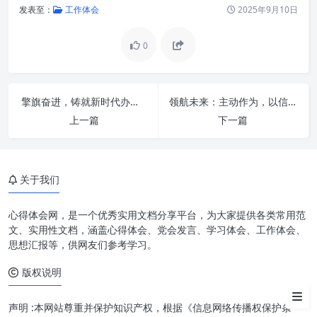
发表至：
工作体会
2025年9月10日
0
擎旗奋进，铸就新时代办公室工作坚实基石——深入贯彻习近平总书记重要指示精神的实践路径
领航未来：主动作为，以信息化赋能办公厅工作现代化，服务国家发展大局
夯实政治思想：指引方向的压舱
上一篇
下一篇
石
实干担当：推动发展的动力引擎
关于我们
重效率：高质量发展的加速器
三者如何深度融合：构建新时代
心得体会网，是一个优秀实用文档分享平台，为大家提供各类常用范
干事创业的核心能力
文、实用性文档，涵盖心得体会、党会发言、学习体会、工作体会、
思想汇报等，供网友们参考学习。
在实践中践行：从个人到组织
版权说明
结语
声明 :本网站尊重并保护知识产权，根据《信息网络传播权保护条