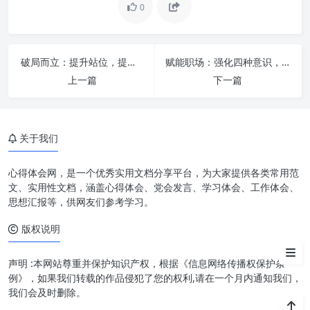
0
破局而立：提升站位，提高水平，推进办公室工作再上新台阶的深度思考与实践
赋能职场：强化四种意识，打造高效卓越的办公室工作表现
上一篇
下一篇
深刻领会核心要义，筑牢思想根
基
关于我们
感恩奋进的时代召唤：在发展中
汲取力量
心得体会网，是一个优秀实用文档分享平台，为大家提供各类常用范
以一流标准自我要求，争创卓越
文、实用性文档，涵盖心得体会、党会发言、学习体会、工作体会、
业绩
思想汇报等，供网友们参考学习。
版权说明
融会贯通，知行合一：将精神指
引转化为生动实践
声明 :本网站尊重并保护知识产权，根据《信息网络传播权保护条
例》，如果我们转载的作品侵犯了您的权利,请在一个月内通知我们，
我们会及时删除。