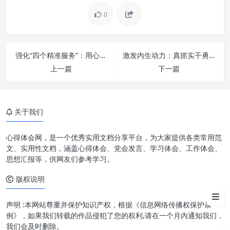
0
政治思想：指引航向的罗盘与精
强化“四个精准服务”：用心用情绘就老干部幸福晚年新篇章
激发内生动力：真抓实干勇担当，奋发有为促发展铸就辉煌
神支柱
上一篇
下一篇
实干担当：将蓝图变为现实的桥
梁
关于我们
重效率：高质量发展的加速器
思想、实干、效率：三位一体的
心得体会网，是一个优秀实用文档分享平台，为大家提供各类常用范
协同效应
文、实用性文档，涵盖心得体会、党会发言、学习体会、工作体会、
思想汇报等，供网友们参考学习。
实践路径与个体担当
版权说明
结语：迈向卓越的必由之路
声明 :本网站尊重并保护知识产权，根据《信息网络传播权保护条
例》，如果我们转载的作品侵犯了您的权利,请在一个月内通知我们，
我们会及时删除。