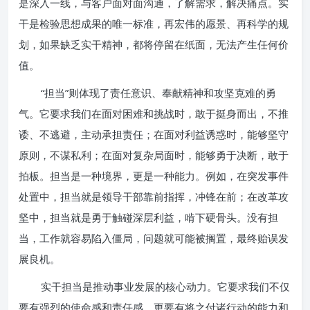
是深入一线，与客户面对面沟通，了解需求，解决痛点。实
干是检验思想成果的唯一标准，再宏伟的愿景、再科学的规
划，如果缺乏实干精神，都将停留在纸面，无法产生任何价
值。
“担当”则体现了责任意识、奉献精神和攻坚克难的勇
气。它要求我们在面对困难和挑战时，敢于挺身而出，不推
诿、不逃避，主动承担责任；在面对利益诱惑时，能够坚守
原则，不谋私利；在面对复杂局面时，能够勇于决断，敢于
拍板。担当是一种境界，更是一种能力。例如，在突发事件
处置中，担当就是领导干部靠前指挥，冲锋在前；在改革攻
坚中，担当就是勇于触碰深层利益，啃下硬骨头。没有担
当，工作就容易陷入僵局，问题就可能被搁置，最终贻误发
展良机。
实干担当是推动事业发展的核心动力。它要求我们不仅
要有强烈的使命感和责任感，更要有将之付诸行动的能力和