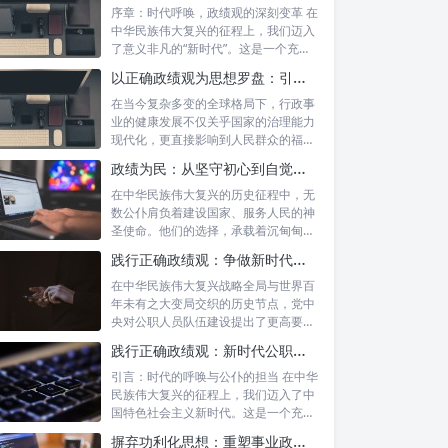
序章：时代呼唤，政绩观的深刻变革 在
中华民族伟大复兴的征程上，我们迈入
了意义非凡的“新时代”。这是一个充满
机遇...
以正确政绩观为思想罗盘：引领行政事业高质量发展新征程
在当今复杂多变的全球格局下，行政事
业的健康发展不仅关乎国家的治理能力
现代化，更直接影响到人民群众的福祉
和社会的...
政绩为民：从坚守初心到自觉树立正确政绩观的实践之路
在中华民族伟大复兴的历史征程中，无
数公仆肩负着建设国家、服务人民的神
圣使命。他们的选择，承载着沉甸甸的
责任，也...
践行正确政绩观：争做新时代合格公职人员的根本遵循与实践路径
在中华民族伟大复兴战略全局与世界百
年未有之大变局交织的历史节点，党中
央对公职人员队伍建设提出了更高要
求。其中，...
践行正确政绩观：新时代公职人员的使命与担当
引言：时代的呼唤与公仆的担当 在中华
民族伟大复兴的征程上，我们迈入了中
国特色社会主义新时代。这是一个充满
机遇与...
摒弃功利化思想：重塑事业政绩观，驱动社会高质量发展