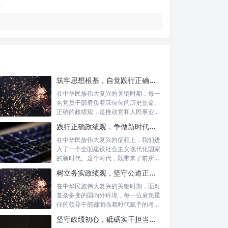
筑牢思想根基，自觉践行正确政绩观：新时代党员干部的价值指引
在中华民族伟大复兴的关键时期，每一
名党员干部肩负着沉甸甸的历史使命。
正确的政绩观，是推动党和人民事业发
展的根本...
践行正确政绩观，争做新时代合格公职人员：新征程的使命与担当
在中华民族伟大复兴的征程上，我们进
入了一个全面建设社会主义现代化国家
的新时代。这个时代，既带来了前所未
有的发展...
树立务实政绩观，坚守公道正派底线：新时代领导干部高质量发展指南
在中华民族伟大复兴的关键时期，面对
复杂多变的国内外环境，每一位肩负重
任的领导干部都面临着时代赋予的考验
与挑战。...
坚守政绩初心，砥砺实干担当：新时代高质量发展的精神坐标