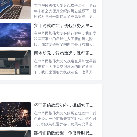
在中华民族伟大复兴战略全局和世界百
年未有之大变局交织的历史坐标下，新
时代对党员干部提出了更高标准、更严
要求。如...
实干铸就政绩，初心服务人民：新时代干部担当作为的实践指南
在中华民族伟大复兴的征程中，我们党
和国家事业的发展进入了新的历史阶
段。面对复杂多变的国内外形势和人民
日益增长的...
固本培元，行稳致远：践行正确政绩理念，永葆务实清廉作风的时代命题
在中华民族伟大复兴战略全局和世界百
年未有之大变局交织激荡的时代背景
下，我们党面临的执政考验、改革开放
考验、市场...
坚守正确政绩初心，砥砺实干担当精神：锚定新时代高质量发展的精神坐标
在中华民族伟大复兴的历史征程中，我
们正经历一个前所未有的时代。这个时
代，挑战与机遇并存，发展与变革交
织。面对复...
践行正确政绩观：争做新时代合格公职人员的根本遵循与行动自觉