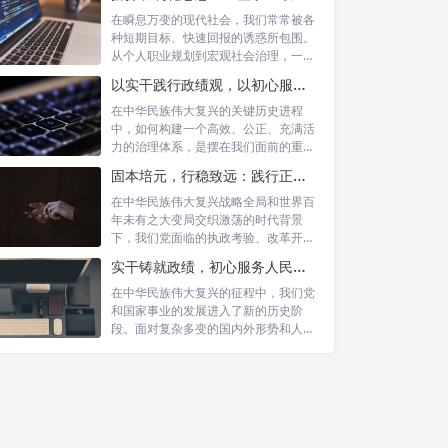
在瞬息万变的现代社会，我们常常被各
种短期目标、快速回报的诱惑所包围。
从个人职业规划到宏观社会治理，一种
名为“功...
以实干践行政绩观，以初心服务群众：新时代治理的灯塔与指南
在中华民族伟大复兴的关键历史进程
中，如何构建一个高效、公正、充满活
力的治理体系，是摆在我们面前的重要
课题。新时...
固本培元，行稳致远：践行正确政绩理念，永葆务实清廉作风的时代命题
在中华民族伟大复兴战略全局和世界百
年未有之大变局交织激荡的时代背景
下，我们党面临的执政考验、改革开放
考验、市场...
实干铸就政绩，初心服务人民：新时代干部担当作为的实践指南
在中华民族伟大复兴的征程中，我们党
和国家事业的发展进入了新的历史阶
段。面对复杂多变的国内外形势和人民
日益增长的...