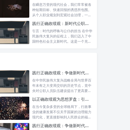
在瞬息万变的现代社会，我们常常被各
种短期目标、快速回报的诱惑所包围。
从个人职业规划到宏观社会治理，一种
名为“功...
践行正确政绩观：新时代公职人员的使命与担当
引言：时代的呼唤与公仆的担当 在中华
民族伟大复兴的征程上，我们迈入了中
国特色社会主义新时代。这是一个充满
机遇与...
践行正确政绩观：争做新时代合格公职人员的根本遵循与实践路径
在中华民族伟大复兴战略全局与世界百
年未有之大变局交织的历史节点，党中
央对公职人员队伍建设提出了更高要
求。其中，...
以正确政绩观为思想罗盘：引领行政事业高质量发展新征程
在当今复杂多变的全球格局下，行政事
业的健康发展不仅关乎国家的治理能力
现代化，更直接影响到人民群众的福祉
和社会的...
践行正确政绩观：争做新时代合格公职人员的根本遵循与行动自觉