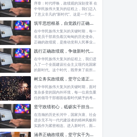
序章：时代呼唤，政绩观的深刻变革 在
中华民族伟大复兴的征程上，我们迈入
了意义非凡的“新时代”。这是一个充满
机遇...
筑牢思想根基，自觉践行正确政绩观：新时代党员干部的价值指引
在中华民族伟大复兴的关键时期，每一
名党员干部肩负着沉甸甸的历史使命。
正确的政绩观，是推动党和人民事业发
展的根本...
践行正确政绩观，争做新时代合格公职人员：新征程的使命与担当
在中华民族伟大复兴的征程上，我们进
入了一个全面建设社会主义现代化国家
的新时代。这个时代，既带来了前所未
有的发展...
树立务实政绩观，坚守公道正派底线：新时代领导干部高质量发展指南
在中华民族伟大复兴的关键时期，面对
复杂多变的国内外环境，每一位肩负重
任的领导干部都面临着时代赋予的考验
与挑战。...
坚守政绩初心，砥砺实干担当：新时代高质量发展的精神坐标
在浩瀚的历史长河中，国家兴衰、社会
进步无不与一代代建设者的精神风貌和
实践作为紧密相连。进入新时代，面对
复杂多变...
涵养正确政绩观，坚守实干为民情怀：新时代党员干部的责任与担当