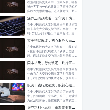
在浩瀚的历史长河中，国家兴衰、社会
进步无不与一代代建设者的精神风貌和
实践作为紧密相连。进入新时代，面对
复杂多变...
涵养正确政绩观，坚守实干为民情怀：新时代党员干部的责任与担当
在中华民族伟大复兴战略全局和世界百
年未有之大变局交织的历史坐标下，新
时代对党员干部提出了更高标准、更严
要求。如...
实干铸就政绩，初心服务人民：新时代干部担当作为的实践指南
在中华民族伟大复兴的征程中，我们党
和国家事业的发展进入了新的历史阶
段。面对复杂多变的国内外形势和人民
日益增长的...
固本培元，行稳致远：践行正确政绩理念，永葆务实清廉作风的时代命题
在中华民族伟大复兴战略全局和世界百
年未有之大变局交织激荡的时代背景
下，我们党面临的执政考验、改革开放
考验、市场...
以实干践行政绩观，以初心服务群众：新时代治理的灯塔与指南
在中华民族伟大复兴的关键历史进程
中，如何构建一个高效、公正、充满活
力的治理体系，是摆在我们面前的重要
课题。新时...
摒弃功利化思想：重塑事业政绩观，驱动社会高质量发展