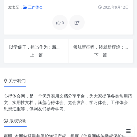
发表至：
工作体会
2025年9月12日
0
学习：筑牢担当作为的基石
以学促干，担当作为：新时代赋能成长与价值创造的引擎
领航新征程，铸就新辉煌：深入学习习近平总书记重要指示精神，以感恩之心奋进一流标准
促干：将知识转化为实践的能量
上一篇
下一篇
担当：扛起责任，勇于面对挑战
作为：以实际行动创造价值
关于我们
以学促干 担当作为：相辅相成的
螺旋式上升
心得体会网，是一个优秀实用文档分享平台，为大家提供各类常用范
文、实用性文档，涵盖心得体会、党会发言、学习体会、工作体会、
如何在实践中践行“以学促干 担
思想汇报等，供网友们参考学习。
当作为”
版权说明
结语
声明 :本网站尊重并保护知识产权，根据《信息网络传播权保护条