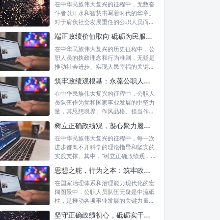
在中华民族伟大复兴的征程中，无数奋
斗者以汗水和智慧书写着时代的华章。
对于肩负社会发展重任的公职人员而
言，如何树...
端正政绩价值取向 砥砺为民服务初心：新时代公仆的责任与担当
在中华民族伟大复兴的历史征程中，公
职人员的执政理念和行为准则，无疑是
推动社会进步、实现人民幸福的关键所
在。时代...
筑牢政绩观根基：永葆公职人员本色的时代考量与实践路径
在中华民族伟大复兴的征程中，公职人
员队伍作为党和国家事业发展的中坚力
量，其思想境界、作风品格、担当作为
直接关系...
树立正确政绩观，凝心聚力履职尽责：新时代下的治理智慧与实践路径
在中华民族伟大复兴的征程中，每一次
进步都离不开科学的理论指导和坚实的
实践支撑。其中，“树立正确政绩观，凝
心聚力...
思想之舵，行为之本：筑牢政绩观根基，永葆公职人员本色
在国家治理体系和治理能力现代化的宏
阔图景中，公职人员队伍无疑是中流砥
柱，是推动各项事业发展的关键力量。
他们的一...
坚守正确政绩初心，砥砺实干担当精神：新时代高质量发展的核心引擎