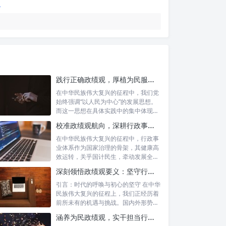
践行正确政绩观，厚植为民服务根基：迈向高质量发展的根本遵循
在中华民族伟大复兴的征程中，我们党
始终强调“以人民为中心”的发展思想。
而这一思想在具体实践中的集中体现，
便是要...
校准政绩观航向，深耕行政事业本职：新时代高质量发展的双重 imperative
在中华民族伟大复兴的征程中，行政事
业体系作为国家治理的骨架，其健康高
效运转，关乎国计民生，牵动发展全
局。而在这...
深刻领悟政绩观要义：坚守行政事业初心，绘就为民服务新篇章
引言：时代的呼唤与初心的坚守 在中华
民族伟大复兴的征程上，我们正经历着
前所未有的机遇与挑战。国内外形势复
杂多变...
涵养为民政绩观，实干担当行稳致远：新时代公仆的价值坐标与实践航向