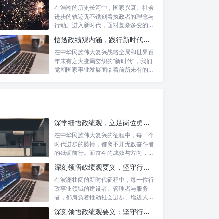
在浩瀚的历史长河中，国家兴衰、社会
进步的轨迹无不镌刻着执政者的理念与
行动。进入新时代，面对复杂多变的国
内外形势...
悟透政绩观内涵，践行新时代使命：书写高质量发展的时代答卷
在中华民族伟大复兴战略全局和世界百
年未有之大变局交织的“新时代”，我们
党和国家事业发展面临着前所未有的机
遇与挑...
深学细悟政绩观，立足岗位勇争先：新时代奋斗者的思想指引与实践航标
在中华民族伟大复兴的征程中，每一个
时代进步的脉搏，都离不开无数奋斗者
的砥砺前行。而奋斗的成效与方向，又
深刻地依...
深刻领悟政绩观要义，坚守行政事业初心：新时代公仆的责任与担当
在波澜壮阔的新时代征程中，每一位行
政事业领域的建设者、管理者与服务
者，都肩负着推动社会进步、增进人民
福祉的崇高...
深刻领悟政绩观要义：坚守行政事业初心，绘就为民服务新篇章