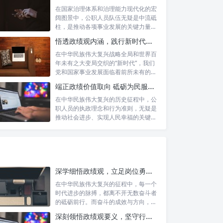
在国家治理体系和治理能力现代化的宏
阔图景中，公职人员队伍无疑是中流砥
柱，是推动各项事业发展的关键力量。
他们的一...
悟透政绩观内涵，践行新时代使命：书写高质量发展的时代答卷
在中华民族伟大复兴战略全局和世界百
年未有之大变局交织的“新时代”，我们
党和国家事业发展面临着前所未有的机
遇与挑...
端正政绩价值取向 砥砺为民服务初心：新时代公仆的责任与担当
在中华民族伟大复兴的历史征程中，公
职人员的执政理念和行为准则，无疑是
推动社会进步、实现人民幸福的关键所
在。时代...
深学细悟政绩观，立足岗位勇争先：新时代奋斗者的思想指引与实践航标
在中华民族伟大复兴的征程中，每一个
时代进步的脉搏，都离不开无数奋斗者
的砥砺前行。而奋斗的成效与方向，又
深刻地依...
深刻领悟政绩观要义，坚守行政事业初心：新时代公仆的责任与担当