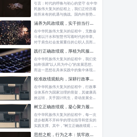
引言：时代的呼唤与初心的坚守 在中华
民族伟大复兴的征程上，我们正经历着
前所未有的机遇与挑战。国内外形势复
杂多变...
涵养为民政绩观，实干担当行稳致远：新时代公仆的价值坐标与实践航向
在中华民族伟大复兴的征程中，无数奋
斗者以汗水和智慧书写着时代的华章。
对于肩负社会发展重任的公职人员而
言，如何树...
践行正确政绩观，厚植为民服务根基：迈向高质量发展的根本遵循
在中华民族伟大复兴的征程中，我们党
始终强调“以人民为中心”的发展思想。
而这一思想在具体实践中的集中体现，
便是要...
校准政绩观航向，深耕行政事业本职：新时代高质量发展的双重 imperative
在中华民族伟大复兴的征程中，行政事
业体系作为国家治理的骨架，其健康高
效运转，关乎国计民生，牵动发展全
局。而在这...
树立正确政绩观，凝心聚力履职尽责：新时代下的治理智慧与实践路径
在中华民族伟大复兴的征程中，每一次
进步都离不开科学的理论指导和坚实的
实践支撑。其中，“树立正确政绩观，凝
心聚力...
思想之舵，行为之本：筑牢政绩观根基，永葆公职人员本色