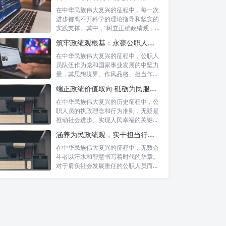
在中华民族伟大复兴的征程中，每一次
进步都离不开科学的理论指导和坚实的
实践支撑。其中，“树立正确政绩观，凝
心聚力...
筑牢政绩观根基：永葆公职人员本色的时代考量与实践路径
在中华民族伟大复兴的征程中，公职人
员队伍作为党和国家事业发展的中坚力
量，其思想境界、作风品格、担当作为
直接关系...
端正政绩价值取向 砥砺为民服务初心：新时代公仆的责任与担当
在中华民族伟大复兴的历史征程中，公
职人员的执政理念和行为准则，无疑是
推动社会进步、实现人民幸福的关键所
在。时代...
涵养为民政绩观，实干担当行稳致远：新时代公仆的价值坐标与实践航向
在中华民族伟大复兴的征程中，无数奋
斗者以汗水和智慧书写着时代的华章。
对于肩负社会发展重任的公职人员而
言，如何树...