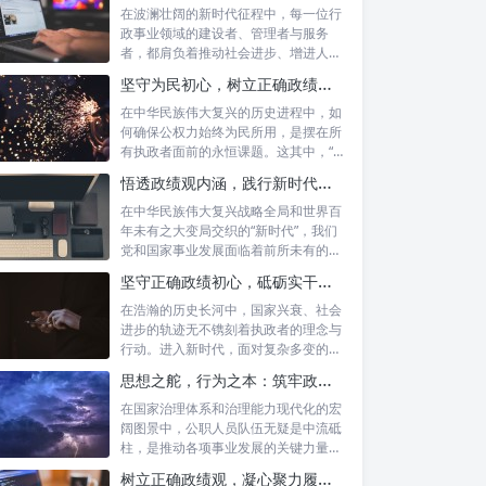
在波澜壮阔的新时代征程中，每一位行
政事业领域的建设者、管理者与服务
者，都肩负着推动社会进步、增进人民
福祉的崇高...
坚守为民初心，树立正确政绩观念：以人民为中心的治理之道
在中华民族伟大复兴的历史进程中，如
何确保公权力始终为民所用，是摆在所
有执政者面前的永恒课题。这其中，“坚
守为民...
悟透政绩观内涵，践行新时代使命：书写高质量发展的时代答卷
在中华民族伟大复兴战略全局和世界百
年未有之大变局交织的“新时代”，我们
党和国家事业发展面临着前所未有的机
遇与挑...
坚守正确政绩初心，砥砺实干担当精神：新时代高质量发展的核心引擎
在浩瀚的历史长河中，国家兴衰、社会
进步的轨迹无不镌刻着执政者的理念与
行动。进入新时代，面对复杂多变的国
内外形势...
思想之舵，行为之本：筑牢政绩观根基，永葆公职人员本色
在国家治理体系和治理能力现代化的宏
阔图景中，公职人员队伍无疑是中流砥
柱，是推动各项事业发展的关键力量。
他们的一...
树立正确政绩观，凝心聚力履职尽责：新时代下的治理智慧与实践路径